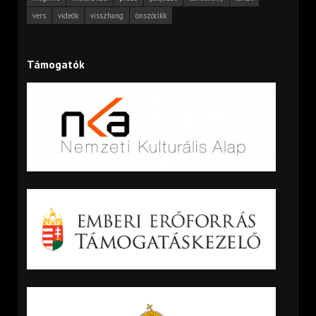
vers
videók
visszhang
önszócikk
Támogatók