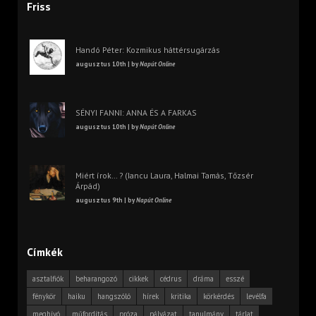
Friss
Handó Péter: Kozmikus háttérsugárzás
augusztus 10th | by
Napút Online
SÉNYI FANNI: ANNA ÉS A FARKAS
augusztus 10th | by
Napút Online
Miért írok… ? (Iancu Laura, Halmai Tamás, Tőzsér
Árpád)
augusztus 9th | by
Napút Online
Címkék
asztalfiók
beharangozó
cikkek
cédrus
dráma
esszé
fénykör
haiku
hangszóló
hírek
kritika
körkérdés
levélfa
meghívó
műfordítás
próza
pályázat
tanulmány
tárlat