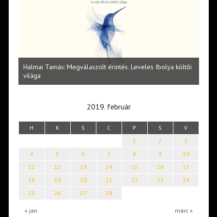
l
Halmai Tamás: Megválaszolt érintés. Leveles Ibolya költői
Laka
világa
2019. február
H
K
S
C
P
S
V
1
2
3
4
5
6
7
8
9
10
11
12
13
14
15
16
17
18
19
20
21
22
23
24
25
26
27
28
« jan
márc »