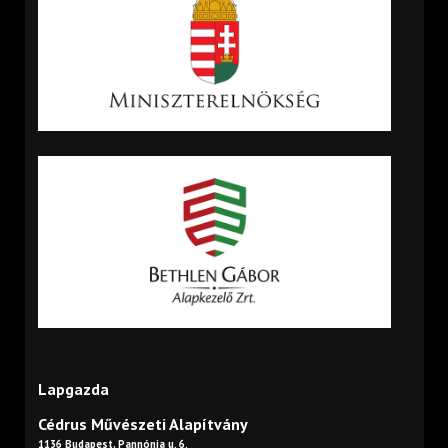
Lapgazda
Cédrus Művészeti Alapítvány
1136 Budapest, Pannónia u. 6.