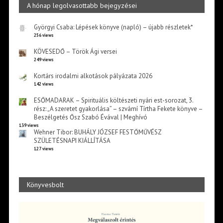
A hónap legolvasottabb bejegyzései
Györgyi Csaba: Lépések könyve (napló) – újabb részletek*
256 views
KÖVESEDŐ – Török Ági versei
249 views
Kortárs irodalmi alkotások pályázata 2026
142 views
ESŐMADARAK – Spirituális költészeti nyári est-sorozat, 3.
rész: „A szeretet gyakorlása” – szvámí Tírtha Fekete könyve –
Beszélgetés Ősz Szabó Évával | Meghívó
139 views
Wehner Tibor: BUHÁLY JÓZSEF FESTŐMŰVÉSZ
SZÜLETÉSNAPI KIÁLLÍTÁSA
127 views
Könyvesbolt