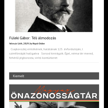
Füleki Gábor: Téli álmodozás
február 16th, 2019 |
by Napút Online
Csajkovszkij emlékének, halálának 125. évfordulóján, I.
szimfóniáját hallgatva Sorsod kivirágzik. Éjjel, néma tér mered,
fehérlő jégborosta, virító kontúrkeret
Kiemelt