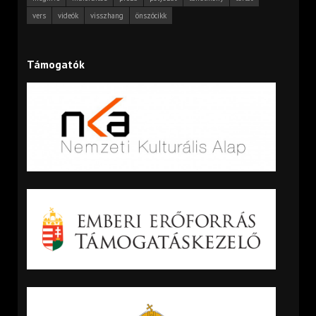
vers
videók
visszhang
önszócikk
Támogatók