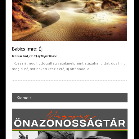
Babics Imre: Éj
február 2nd, 2019 |
by Napút Online
Rossz álmod hullócsillag valakinek, mint alázuhant illat, úgy hinti
meg. S nő, mit neked készít elő, új otthonod: a
Kiemelt