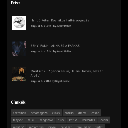
Friss
Handó Péter: Kozmikus háttérsugárzás
augusztus 10th | by
Napút Online
SÉNYI FANNI: ANNA ÉS A FARKAS
augusztus 10th | by
Napút Online
Miért írok… ? (Iancu Laura, Halmai Tamás, Tőzsér
Árpád)
augusztus 9th | by
Napút Online
Címkék
asztalfiók
beharangozó
cikkek
cédrus
dráma
esszé
fénykör
haiku
hangszóló
hírek
kritika
körkérdés
levélfa
meghívó
műfordítás
próza
pályázat
tanulmány
tárlat