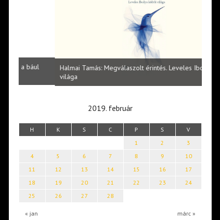
l
Halmai Tamás: Megválaszolt érintés. Leveles Ibolya költői
Laka
világa
2019. február
H
K
S
C
P
S
V
1
2
3
4
5
6
7
8
9
10
11
12
13
14
15
16
17
18
19
20
21
22
23
24
25
26
27
28
« jan
márc »