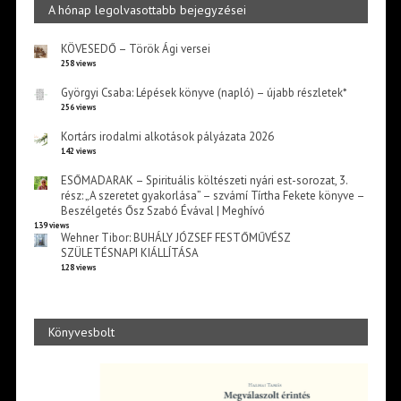
A hónap legolvasottabb bejegyzései
KÖVESEDŐ – Török Ági versei
258 views
Györgyi Csaba: Lépések könyve (napló) – újabb részletek*
256 views
Kortárs irodalmi alkotások pályázata 2026
142 views
ESŐMADARAK – Spirituális költészeti nyári est-sorozat, 3.
rész: „A szeretet gyakorlása” – szvámí Tírtha Fekete könyve –
Beszélgetés Ősz Szabó Évával | Meghívó
139 views
Wehner Tibor: BUHÁLY JÓZSEF FESTŐMŰVÉSZ
SZÜLETÉSNAPI KIÁLLÍTÁSA
128 views
Könyvesbolt