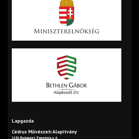
Lapgazda
Cédrus Művészeti Alapítvány
1136 Budapest, Pannónia u. 6.