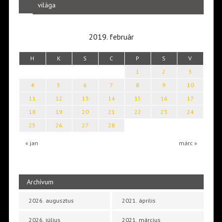
Laka
világa
2019. február
H
K
S
C
P
S
V
1
2
3
4
5
6
7
8
9
10
11
12
13
14
15
16
17
18
19
20
21
22
23
24
25
26
27
28
« jan
márc »
Archívum
2026. augusztus
2021. április
2026. július
2021. március