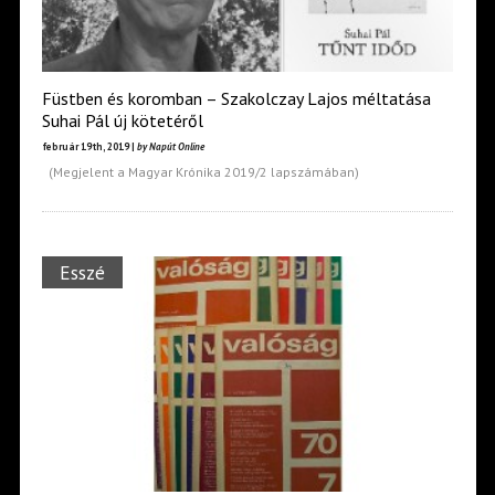
Füstben és koromban – Szakolczay Lajos méltatása
Suhai Pál új kötetéről
február 19th, 2019 |
by Napút Online
(Megjelent a Magyar Krónika 2019/2 lapszámában)
Esszé