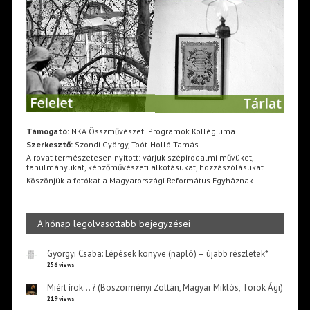
Támogató:
NKA Összművészeti Programok Kollégiuma
Szerkesztő:
Szondi György, Toót-Holló Tamás
A rovat természetesen nyitott: várjuk szépirodalmi művüket,
tanulmányukat, képzőművészeti alkotásukat, hozzászólásukat.
Köszönjük a fotókat a Magyarországi Református Egyháznak
A hónap legolvasottabb bejegyzései
Györgyi Csaba: Lépések könyve (napló) – újabb részletek*
256 views
Miért írok… ? (Böszörményi Zoltán, Magyar Miklós, Török Ági)
219 views