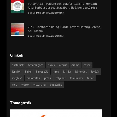
ÍRÁSFRÁSZ – Magánszociográfiák 1956-ról Horváth
Júlia Borbála összeállításában. Első, bevezető rész
augusztus 6th | by
Napút Online
2650 – Jámborné Balog Tünde, Kovács katáng Ferenc,
Sári László
augusztus 5th | by
Napút Online
Címkék
asztalfiók
beharangozó
cikkek
cédrus
dráma
esszé
fénykör
haiku
hangszóló
hírek
kritika
körkérdés
levélfa
meghívó
műfordítás
próza
pályázat
tanulmány
tárlat
vers
videók
visszhang
önszócikk
Támogatók