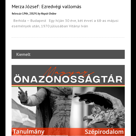
Merza József: Ezredvégi vallomás
február 19th, 2019 |
by Napút Online
Berhida — Budapest Egy híján 30 éve, két évvel a 68-as májusi
események után, 1970 júliusában Vitányi Iván
Kiemelt