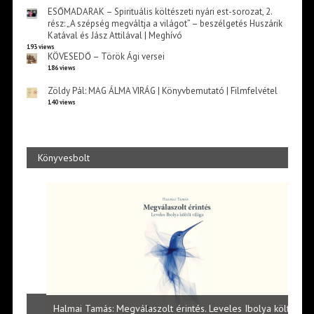
ESŐMADARAK – Spirituális költészeti nyári est-sorozat, 2.
rész: „A szépség megváltja a világot” – beszélgetés Huszárik
Katával és Jász Attilával | Meghívó
193 views
KÖVESEDŐ – Török Ági versei
186 views
Zöldy Pál: MAG ÁLMA VIRÁG | Könyvbemutató | Filmfelvétel
140 views
Könyvesbolt
l
Halmai Tamás: Megválaszolt érintés. Leveles Ibolya költői