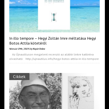
In illo tempore – Hegyi Zoltán Imre méltatása Hegyi
Botos Attila kötetéről
február 19th, 2019 |
by Napút Online
Az Újnautiluson megjelent recenzió az alábbi linkre kattintva
olvasható: http://ujnautilus.info/hegyi-botos-attila-in-illo-tempore
Cikkek