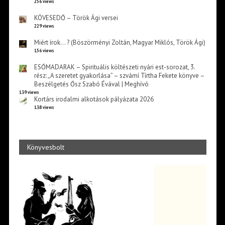
256 views
KÖVESEDŐ – Török Ági versei
229 views
Miért írok… ? (Böszörményi Zoltán, Magyar Miklós, Török Ági)
156 views
ESŐMADARAK – Spirituális költészeti nyári est-sorozat, 3.
rész: „A szeretet gyakorlása” – szvámí Tírtha Fekete könyve –
Beszélgetés Ősz Szabó Évával | Meghívó
139 views
Kortárs irodalmi alkotások pályázata 2026
138 views
Könyvesbolt