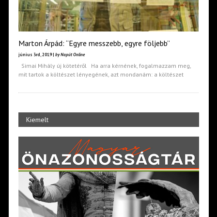
Marton Árpád: “Egyre messzebb, egyre följebb”
június 3rd, 2019 |
by Napút Online
Simai Mihály új kötetéről Ha arra kérnének, fogalmazzam meg,
mit tartok a költészet lényegének, azt mondanám: a költészet
Kiemelt