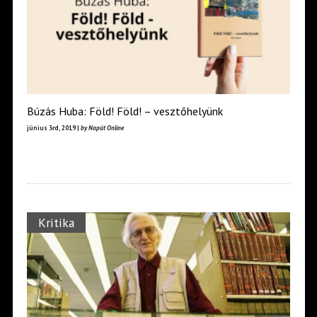
Búzás Huba: Föld! Föld! – vesztőhelyünk
június 3rd, 2019 |
by Napút Online
Kritika