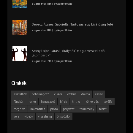
augusztus 8th | by
Napút Online
Berecz Ágnes Gabriella: Tartozás egy kiválóság felé
augusztus 8th | by
Napút Online
Arany Lajos: Járási „királynők” meg a veszekedő
„álompárok”
augusztus 7th | by
Napút Online
Címkék
asztalfiók
beharangozó
cikkek
cédrus
dráma
esszé
fénykör
haiku
hangszóló
hírek
kritika
körkérdés
levélfa
meghívó
műfordítás
próza
pályázat
tanulmány
tárlat
vers
videók
visszhang
önszócikk