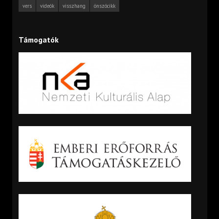
vers
videók
visszhang
önszócikk
Támogatók