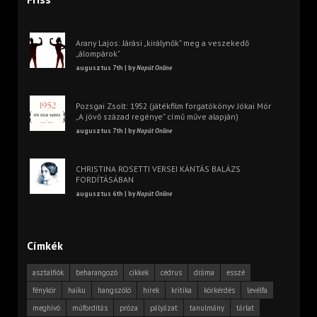
Arany Lajos: Járási „királynők” meg a veszekedő
„álompárok”
augusztus 7th | by
Napút Online
Pozsgai Zsolt: 1952 (játékfilm forgatókönyv Jókai Mór
„A jövő század regénye” című műve alapján)
augusztus 7th | by
Napút Online
CHRISTINA ROSETTI VERSEI KÁNTÁS BALÁZS
FORDÍTÁSÁBAN
augusztus 6th | by
Napút Online
Címkék
asztalfiók
beharangozó
cikkek
cédrus
dráma
esszé
fénykör
haiku
hangszóló
hírek
kritika
körkérdés
levélfa
meghívó
műfordítás
próza
pályázat
tanulmány
tárlat