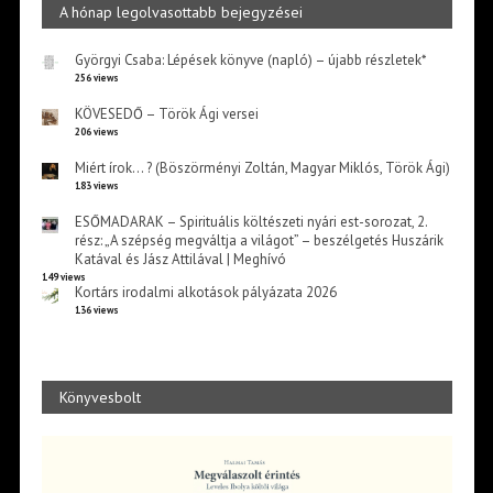
A hónap legolvasottabb bejegyzései
Györgyi Csaba: Lépések könyve (napló) – újabb részletek*
256 views
KÖVESEDŐ – Török Ági versei
206 views
Miért írok… ? (Böszörményi Zoltán, Magyar Miklós, Török Ági)
183 views
ESŐMADARAK – Spirituális költészeti nyári est-sorozat, 2.
rész: „A szépség megváltja a világot” – beszélgetés Huszárik
Katával és Jász Attilával | Meghívó
149 views
Kortárs irodalmi alkotások pályázata 2026
136 views
Könyvesbolt