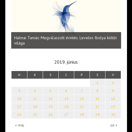
l
Halmai Tamás: Megválaszolt érintés. Leveles Ibolya költői
Laka
világa
2019. június
H
K
S
C
P
S
V
1
2
3
4
5
6
7
8
9
10
11
12
13
14
15
16
17
18
19
20
21
22
23
24
25
26
27
28
29
30
« máj
júl »