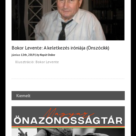
Bokor Levente: A keletkezés iróniája (Önszócikk)
június 13th, 2019 |
by Napút Online
Illusztráció: Bokor Levente
Kiemelt