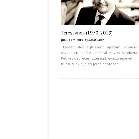
Térey János (1970-2019)
június 5th, 2019 |
by Napút Online
Elakadt. Még legfrissebb lapszámunkban is
olvashattunk tőle — ezúttal: Adyról. Akadozun
Kedves debreceni szerzőnk gyászversével
búcsúzunk a jeles-jeles debreceni