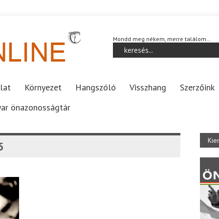
Mondd meg nékem, merre találom…
lat
Környezet
Hangszóló
Visszhang
Szerzőink
ar önazonosságtár
Kie
5