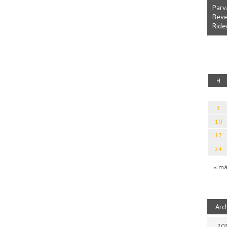
Parvathy Baul: A NAGY LELKEK DALAI.
Bevezetés a bául ösvénybe (Fordította:
H
Rideg Zsófia)
I
alauz
H
3
10
17
24
« má
Arc
202