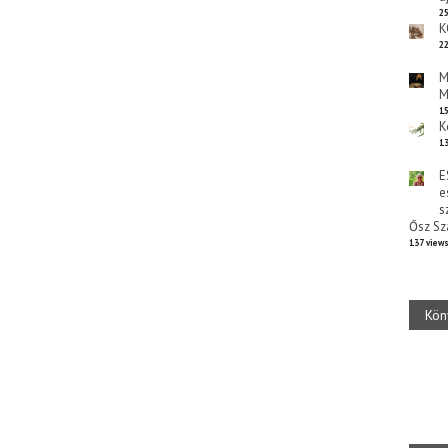
25
K
22
M
M
15
K
13
E
e
s
Ősz Sz
137 view
Kön