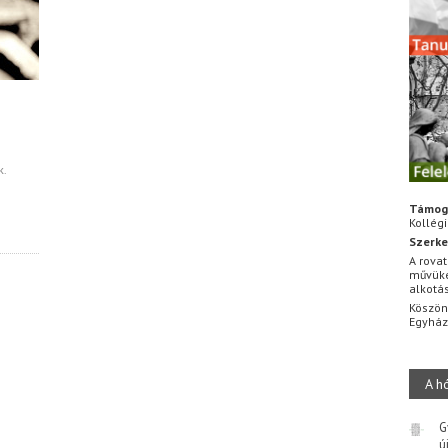
k.
Támog
Kollég
Szerke
A rovat
művüke
alkotá
Köszön
Egyhá
A h
G
ú