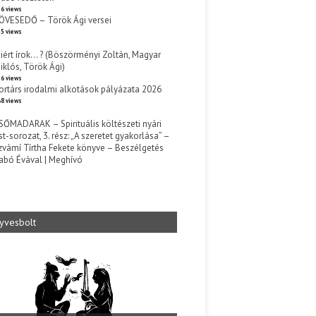
6 views
ÖVESEDŐ – Török Ági versei
5 views
iért írok… ? (Böszörményi Zoltán, Magyar
iklós, Török Ági)
6 views
ortárs irodalmi alkotások pályázata 2026
8 views
SŐMADARAK – Spirituális költészeti nyári
st-sorozat, 3. rész: „A szeretet gyakorlása” –
zvámí Tírtha Fekete könyve – Beszélgetés
abó Évával | Meghívó
s
yvesbolt