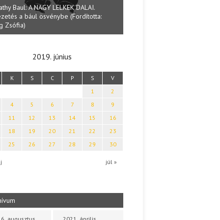
Lakatos Fleisz Katalin: Vasá
almai Tamás: Megválaszolt érintés. Leveles
Sárszegen
bolya költői világa
2019. június
K
S
C
P
S
V
1
2
4
5
6
7
8
9
11
12
13
14
15
16
18
19
20
21
22
23
25
26
27
28
29
30
j
júl »
hívum
6. augusztus
2021. április