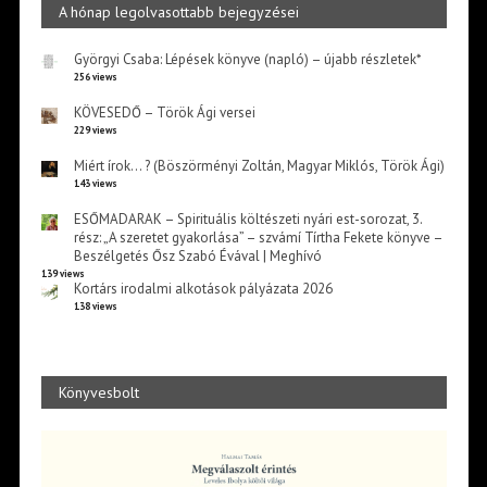
A hónap legolvasottabb bejegyzései
Györgyi Csaba: Lépések könyve (napló) – újabb részletek*
256 views
KÖVESEDŐ – Török Ági versei
229 views
Miért írok… ? (Böszörményi Zoltán, Magyar Miklós, Török Ági)
143 views
ESŐMADARAK – Spirituális költészeti nyári est-sorozat, 3.
rész: „A szeretet gyakorlása” – szvámí Tírtha Fekete könyve –
Beszélgetés Ősz Szabó Évával | Meghívó
139 views
Kortárs irodalmi alkotások pályázata 2026
138 views
Könyvesbolt