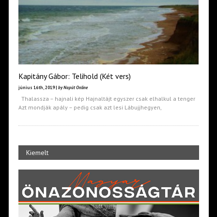
Kapitány Gábor: Telihold (Két vers)
június 16th, 2019 |
by Napút Online
Thalassza – hajnali kép Hajnaltájt egyszer csak elhalkul a tenger
Azt mondják apály – pedig csak azt lesi Lábujjhegyen,
Kiemelt