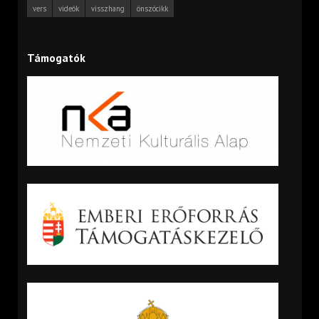
vers
videók
visszhang
önszócikk
Támogatók