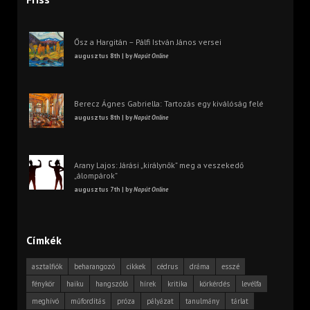
Ősz a Hargitán – Pálfi István János versei
augusztus 8th | by
Napút Online
Berecz Ágnes Gabriella: Tartozás egy kiválóság felé
augusztus 8th | by
Napút Online
Arany Lajos: Járási „királynők” meg a veszekedő
„álompárok”
augusztus 7th | by
Napút Online
Címkék
asztalfiók
beharangozó
cikkek
cédrus
dráma
esszé
fénykör
haiku
hangszóló
hírek
kritika
körkérdés
levélfa
meghívó
műfordítás
próza
pályázat
tanulmány
tárlat