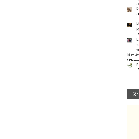
25
K
21
M
M
18
E
e
v
Jász At
149 view
K
13
Kön