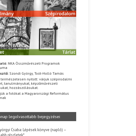
ató:
NKA Összművészeti Programok
iuma
sztő:
Szondi György, Toót-Holló Tamás
 természetesen nyitott: várjuk szépirodalmi
t, tanulmányukat, képzőművészeti
sukat, hozzászólásukat.
jük a fotókat a Magyarországi Református
znak
ónap legolvasottabb bejegyzései
yörgyi Csaba: Lépések könyve (napló) –
jabb részletek*