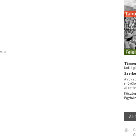
és a
Támog
Kollég
Szerke
A rovat
művüke
alkotá
Köszön
Egyhá
A h
G
ú