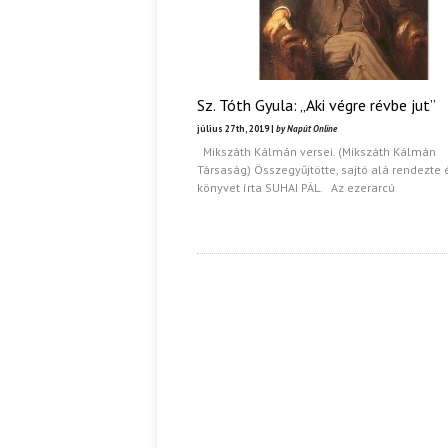
Sz. Tóth Gyula: „Aki végre révbe jut”
július 27th, 2019 |
by Napút Online
Mikszáth Kálmán versei. (Mikszáth Kálmán
Társaság) Összegyűjtötte, sajtó alá rendezte 
könyvet írta SUHAI PÁL. Az ezerarcú