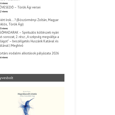
6 views
ÖVESEDŐ – Török Ági versei
2 views
iért írok… ? (Böszörményi Zoltán, Magyar
iklós, Török Ági)
3 views
SŐMADARAK – Spirituális költészeti nyári
st-sorozat, 2. rész: „A szépség megváltja a
ilágot” – beszélgetés Huszárik Katával és
tilával | Meghívó
s
ortárs irodalmi alkotások pályázata 2026
6 views
yvesbolt