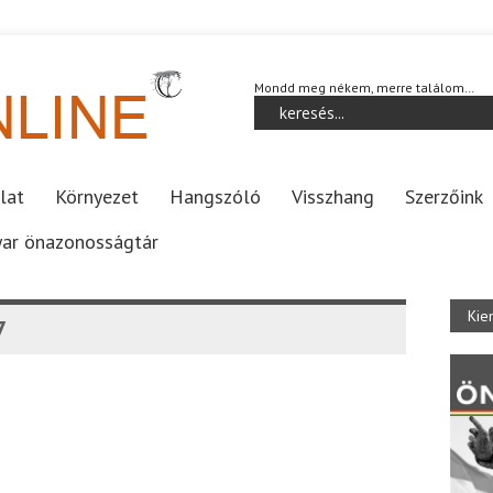
Mondd meg nékem, merre találom…
lat
Környezet
Hangszóló
Visszhang
Szerzőink
ar önazonosságtár
Kie
7