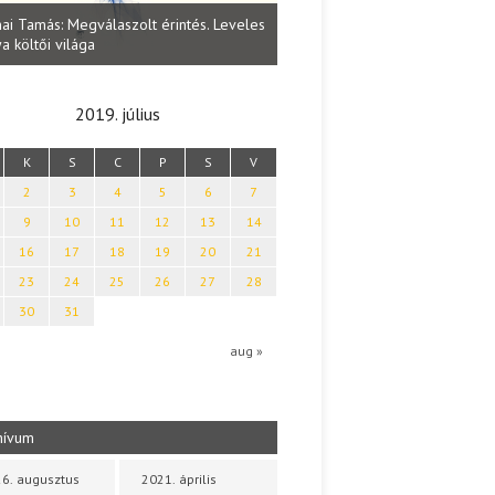
Lakatos Fleisz Katalin: Vasárna
ai Tamás: Megválaszolt érintés. Leveles
Sárszegen
a költői világa
2019. július
K
S
C
P
S
V
2
3
4
5
6
7
9
10
11
12
13
14
16
17
18
19
20
21
23
24
25
26
27
28
30
31
aug »
hívum
6. augusztus
2021. április