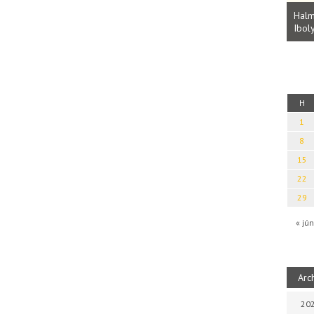
Parvathy Baul: A NAGY LELKEK DALAI.
Bevezetés a bául ösvénybe (Fordította:
Halm
Rideg Zsófia)
Iboly
uz
H
1
8
15
22
29
« jún
Arc
202