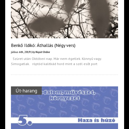
Benkő Ildikó: Áthallás (Négy vers)
július 6th, 2019 |
by Napút Online
Szüret után Októberi nap. Már nem égetlek. Könnyű vagy.
Simogatlak. röptöd kalitkád hord mint a szél esőt port
Út-harang