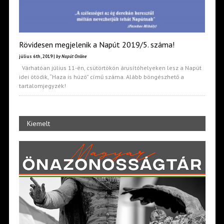
Rövidesen megjelenik a Napút 2019/5. száma!
július 6th, 2019 |
by Napút Online
Várhatóan július 11-én, csütörtökön árusítóhelyeken lesz a Napút
idei ötödik, “Haza is húzó” című száma. Alább böngészhető a
tartalomjegyzék!
Kiemelt