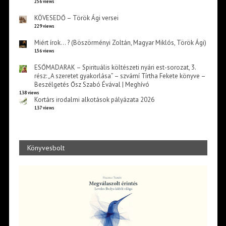
256 views
KÖVESEDŐ – Török Ági versei
229 views
Miért írok… ? (Böszörményi Zoltán, Magyar Miklós, Török Ági)
156 views
ESŐMADARAK – Spirituális költészeti nyári est-sorozat, 3.
rész: „A szeretet gyakorlása” – szvámí Tírtha Fekete könyve –
Beszélgetés Ősz Szabó Évával | Meghívó
138 views
Kortárs irodalmi alkotások pályázata 2026
137 views
Könyvesbolt