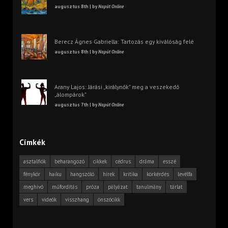
augusztus 8th | by
Napút Online
Berecz Ágnes Gabriella: Tartozás egy kiválóság felé
augusztus 8th | by
Napút Online
Arany Lajos: Járási „királynők” meg a veszekedő
„álompárok”
augusztus 7th | by
Napút Online
Címkék
asztalfiók
beharangozó
cikkek
cédrus
dráma
esszé
fénykör
haiku
hangszóló
hírek
kritika
körkérdés
levélfa
meghívó
műfordítás
próza
pályázat
tanulmány
tárlat
vers
videók
visszhang
önszócikk