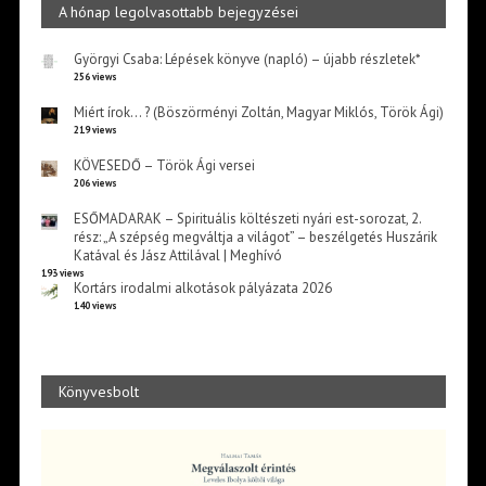
A hónap legolvasottabb bejegyzései
Györgyi Csaba: Lépések könyve (napló) – újabb részletek*
256 views
Miért írok… ? (Böszörményi Zoltán, Magyar Miklós, Török Ági)
219 views
KÖVESEDŐ – Török Ági versei
206 views
ESŐMADARAK – Spirituális költészeti nyári est-sorozat, 2.
rész: „A szépség megváltja a világot” – beszélgetés Huszárik
Katával és Jász Attilával | Meghívó
193 views
Kortárs irodalmi alkotások pályázata 2026
140 views
Könyvesbolt