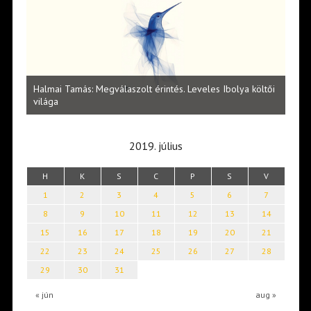
l
Halmai Tamás: Megválaszolt érintés. Leveles Ibolya költői
Laka
világa
2019. július
H
K
S
C
P
S
V
1
2
3
4
5
6
7
8
9
10
11
12
13
14
15
16
17
18
19
20
21
22
23
24
25
26
27
28
29
30
31
« jún
aug »