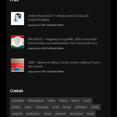
CHRISTINA ROSETTI VERSEI KÁNTÁS BALÁZS
FORDÍTÁSÁBAN
augusztus 6th | by
Napút Online
ÍRÁSFRÁSZ – Magánszociográfiák 1956-ról Horváth
Júlia Borbála összeállításában. Első, bevezető rész
augusztus 6th | by
Napút Online
2650 – Jámborné Balog Tünde, Kovács katáng Ferenc,
Sári László
augusztus 5th | by
Napút Online
Címkék
asztalfiók
beharangozó
cikkek
cédrus
dráma
esszé
fénykör
haiku
hangszóló
hírek
kritika
körkérdés
levélfa
meghívó
műfordítás
próza
pályázat
tanulmány
tárlat