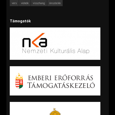
vers
videók
visszhang
önszócikk
Támogatók