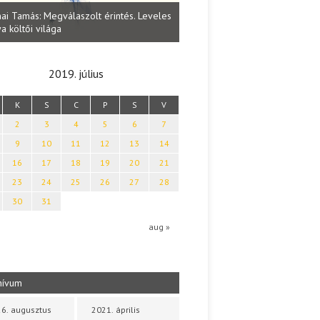
Lakatos Fleisz Katalin: Vasárna
ai Tamás: Megválaszolt érintés. Leveles
Sárszegen
a költői világa
2019. július
K
S
C
P
S
V
2
3
4
5
6
7
9
10
11
12
13
14
16
17
18
19
20
21
23
24
25
26
27
28
30
31
aug »
hívum
6. augusztus
2021. április