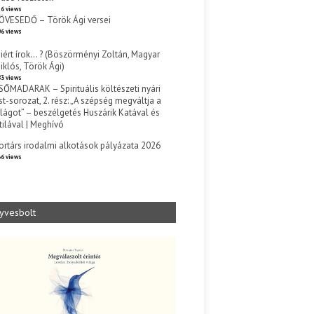
6 views
ÖVESEDŐ – Török Ági versei
6 views
iért írok… ? (Böszörményi Zoltán, Magyar
iklós, Török Ági)
3 views
SŐMADARAK – Spirituális költészeti nyári
st-sorozat, 2. rész: „A szépség megváltja a
ilágot” – beszélgetés Huszárik Katával és
tilával | Meghívó
s
ortárs irodalmi alkotások pályázata 2026
6 views
yvesbolt