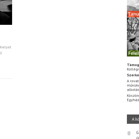
őhelyet
n)
Támog
Kollég
Szerke
A rovat
művüke
alkotá
Köszön
Egyhá
A h
G
ú