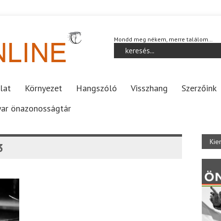
Mondd meg nékem, merre találom…
lat
Környezet
Hangszóló
Visszhang
Szerzőink
ar önazonosságtár
Kie
3