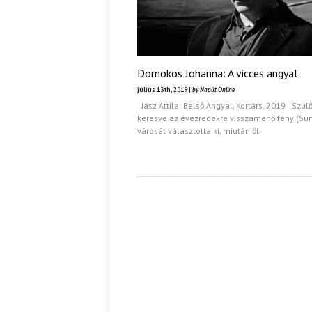
Domokos Johanna: A vicces angyal
július 13th, 2019 |
by Napút Online
Jász Attila: Belső Angyal, Kortárs, 2019 Szül
keresve az évezredekre visszamenő fény (Su
városát választotta ki, miután őt