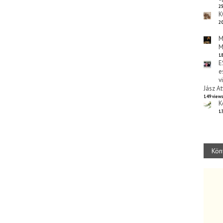
25
K
20
M
M
18
E
e
v
Jász At
149 view
K
13
Kön