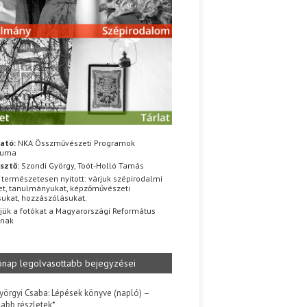
ató:
NKA Összművészeti Programok
iuma
sztő:
Szondi György, Toót-Holló Tamás
 természetesen nyitott: várjuk szépirodalmi
t, tanulmányukat, képzőművészeti
sukat, hozzászólásukat.
jük a fotókat a Magyarországi Református
znak
ónap legolvasottabb bejegyzései
yörgyi Csaba: Lépések könyve (napló) –
jabb részletek*