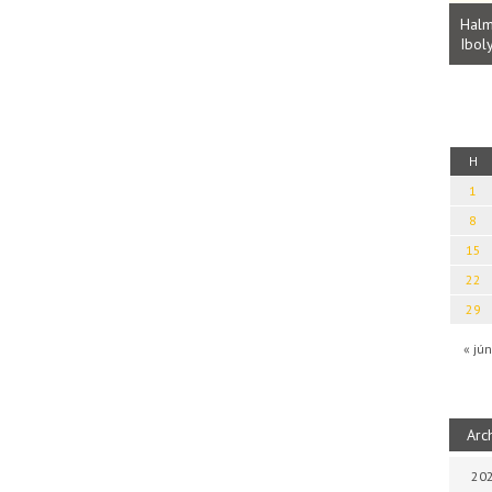
Parvathy Baul: A NAGY LELKEK DALAI.
Bevezetés a bául ösvénybe (Fordította:
Halm
Rideg Zsófia)
Iboly
uz
H
1
8
15
22
29
« jún
Arc
202