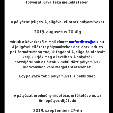
folyóirat
Káva Téka
mellékletében.
A pályázat jeligés. A jeligével ellátott pályaműveket
2019. augusztus 20-áig
várjuk a következő e-mail címre:
muforditas@oik.hu
.
A jeligével ellátott pályaműveket doc, docx, odt és
pdf formátumban tudjuk fogadni. A jelige feloldását
kérjük, írják meg a levélben. A pályázók
hozzájárulnak az általuk beküldött pályaművek
kiadványban való megjelentetéséhez.
Egy pályázó több pályaművet is beküldhet.
A pályázat eredményhirdetése, értékelése és az
ünnepélyes díjátadó
2019. szeptember 27-én