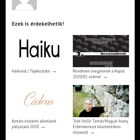
Ezek is érdekelhetik!
→
Haikuest / Tájékoztató
Rövidesen megjelenik a Napút
→
2020/02. száma!
Kortárs irodalmi alkotások
Toót-Holló Tamás Magyar Arany
→
pályázata 2020
Érdemkereszt kitüntetésben
→
részesült