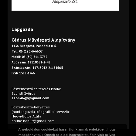
Lapgazda
Cédrus Művészeti Alapítvány
1136 Budapest, Pannónia u. 6.
Tel.: 06 (1) 247-6657
Mobil: 06 (30) 511-3762
Adószám: 18110661-2-41
Számlaszám: 11713012-21181665
ISSN 1588-1466
Főszerkesztő és felelős kiadó:
Szondi György
szon46gy@gmail.com
Főszerkesztő-helyettes
(honlapgazda, képgrafikai tervező):
Hegyi-Botos Attila
online.naput@gmail.com
A weboldalon cookie-kat használunk annak érdekében, hogy
megkönnyítsük Önnek az oldal használatát. Felhívjuk szíves