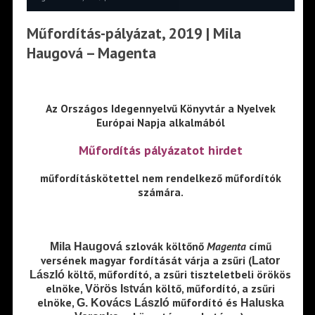
Műfordítás-pályázat, 2019 | Mila
Haugová – Magenta
Az Országos Idegennyelvű Könyvtár a Nyelvek
Európai Napja alkalmából
Műfordítás pályázatot hirdet
műfordításkötettel nem rendelkező műfordítók
számára.
szlovák költőnő
Magenta
című
Mila Haugová
versének magyar fordítását várja a zsűri (
Lator
költő, műfordító, a zsűri tiszteletbeli örökös
László
elnöke,
költő, műfordító, a zsűri
Vörös István
elnöke,
műfordító és
G. Kovács László
Haluska