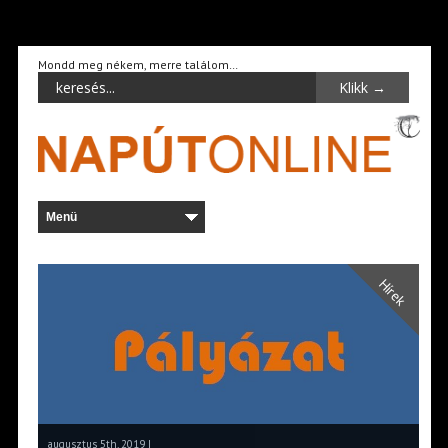
Mondd meg nékem, merre találom…
Hírek
augusztus 5th, 2019 |