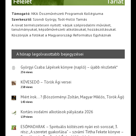
Támogató:
NKA Összművészeti Programok Kollégiuma
Szerkesztő:
Szondi György, Toót-Holló Tamás
A rovat természetesen nyitott: várjuk szépirodalmi művüket,
tanulmányukat, képzőművészeti alkotásukat, hozzászólásukat.
Köszönjük a fotókat a Magyarországi Református Egyháznak
A hónap legolvasottabb bejegyzései
Györgyi Csaba: Lépések könyve (napló) – újabb részletek*
256 views
KÖVESEDŐ – Török Ági versei
238 views
Miért írok… ? (Böszörményi Zoltán, Magyar Miklós, Török Ági)
143 views
Kortárs irodalmi alkotások pályázata 2026
139 views
ESŐMADARAK – Spirituális költészeti nyári est-sorozat, 3.
rész: „A szeretet gyakorlása” – szvámí Tírtha Fekete könyve –