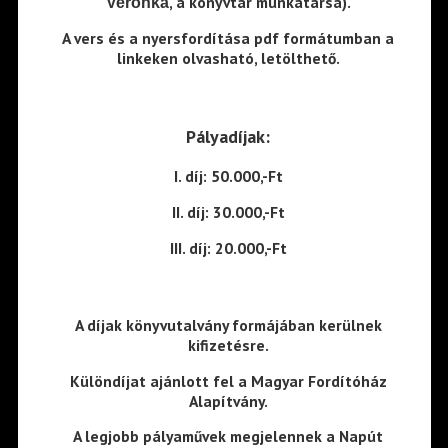
, a könyvtár munkatársa).
Veronka
A vers és a nyersfordítása pdf formátumban a
linkeken olvasható, letölthető.
Pályadíjak:
I. díj: 50.000,-Ft
II. díj: 30.000,-Ft
III. díj: 20.000,-Ft
A díjak könyvutalvány formájában kerülnek
kifizetésre.
Különdíjat ajánlott fel a
Magyar Fordítóház
Alapítvány
.
A legjobb pályaművek megjelennek a Napút