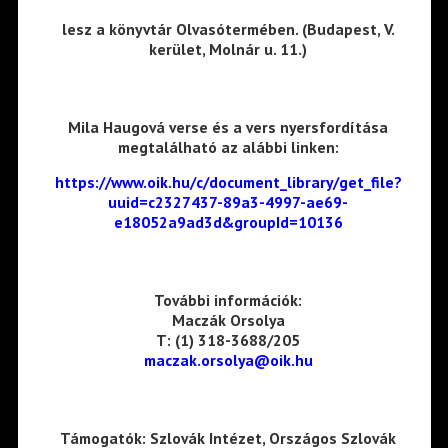
lesz a könyvtár Olvasótermében. (Budapest, V.
kerület, Molnár u. 11.)
Mila Haugová verse és a vers nyersfordítása
megtalálható az alábbi linken:
https://www.oik.hu/c/document_library/get_file?
uuid=c2327437-89a3-4997-ae69-
e18052a9ad3d&groupId=10136
További információk:
Maczák Orsolya
T: (1) 318-3688/205
maczak.orsolya@oik.hu
Támogatók: Szlovák Intézet, Országos Szlovák