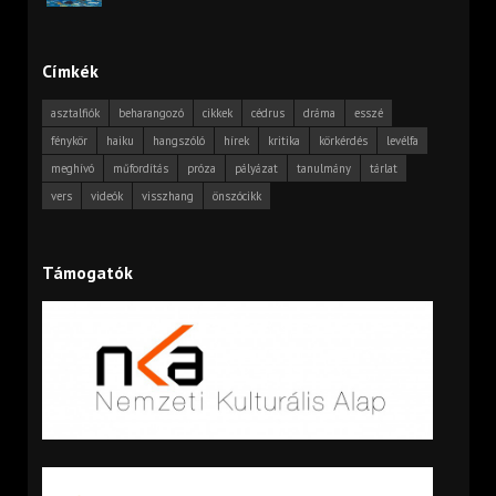
Címkék
asztalfiók
beharangozó
cikkek
cédrus
dráma
esszé
fénykör
haiku
hangszóló
hírek
kritika
körkérdés
levélfa
meghívó
műfordítás
próza
pályázat
tanulmány
tárlat
vers
videók
visszhang
önszócikk
Támogatók