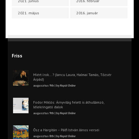
2021. június
2016. február
2021. május
2016. január
Friss
Miért írok… ? (Iancu Laura, Halmai Tamás, Tőzsér
Árpád)
augusztus 9th | by
Napút Online
Fodor Miklós: Árnyvilág felett is áthullámzó,
lélekringató dalok
augusztus 9th | by
Napút Online
Ősz a Hargitán – Pálfi István János versei
augusztus 8th | by
Napút Online