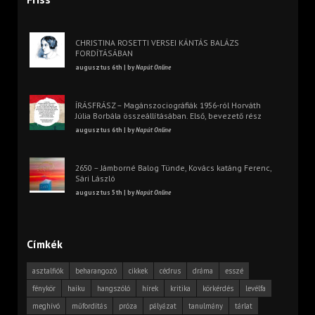
CHRISTINA ROSETTI VERSEI KÁNTÁS BALÁZS
FORDÍTÁSÁBAN
augusztus 6th | by
Napút Online
ÍRÁSFRÁSZ – Magánszociográfiák 1956-ról Horváth
Júlia Borbála összeállításában. Első, bevezető rész
augusztus 6th | by
Napút Online
2650 – Jámborné Balog Tünde, Kovács katáng Ferenc,
Sári László
augusztus 5th | by
Napút Online
Címkék
asztalfiók
beharangozó
cikkek
cédrus
dráma
esszé
fénykör
haiku
hangszóló
hírek
kritika
körkérdés
levélfa
meghívó
műfordítás
próza
pályázat
tanulmány
tárlat