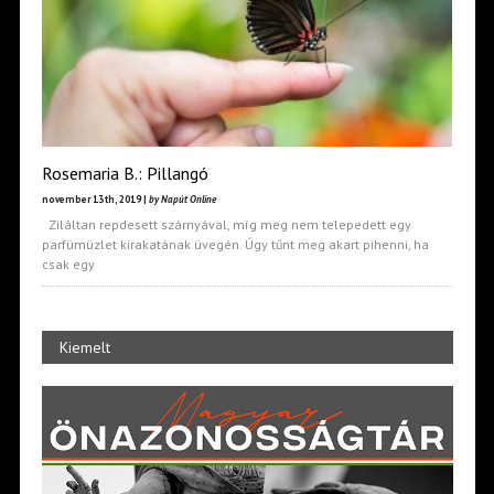
Rosemaria B.: Pillangó
november 13th, 2019 |
by Napút Online
Ziláltan repdesett szárnyával, míg meg nem telepedett egy
parfümüzlet kirakatának üvegén. Úgy tűnt meg akart pihenni, ha
csak egy
Kiemelt