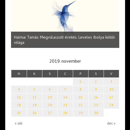
l
Halmai Tamás: Megválaszolt érintés. Leveles Ibolya költői
Laka
világa
2019. november
H
K
S
C
P
S
V
1
2
3
4
5
6
7
8
9
10
11
12
13
14
15
16
17
18
19
20
21
22
23
24
25
26
27
28
29
30
« okt
dec »