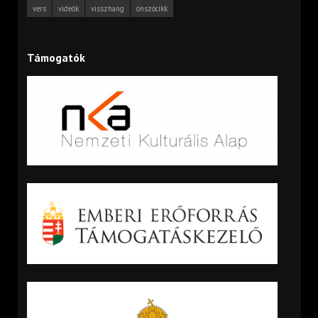
vers
videók
visszhang
önszócikk
Támogatók