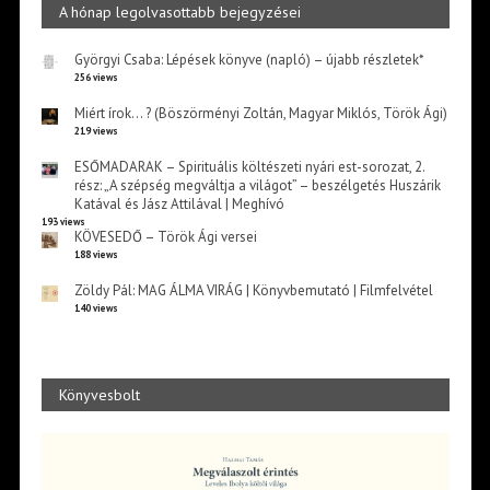
A hónap legolvasottabb bejegyzései
Györgyi Csaba: Lépések könyve (napló) – újabb részletek*
256 views
Miért írok… ? (Böszörményi Zoltán, Magyar Miklós, Török Ági)
219 views
ESŐMADARAK – Spirituális költészeti nyári est-sorozat, 2.
rész: „A szépség megváltja a világot” – beszélgetés Huszárik
Katával és Jász Attilával | Meghívó
193 views
KÖVESEDŐ – Török Ági versei
188 views
Zöldy Pál: MAG ÁLMA VIRÁG | Könyvbemutató | Filmfelvétel
140 views
Könyvesbolt