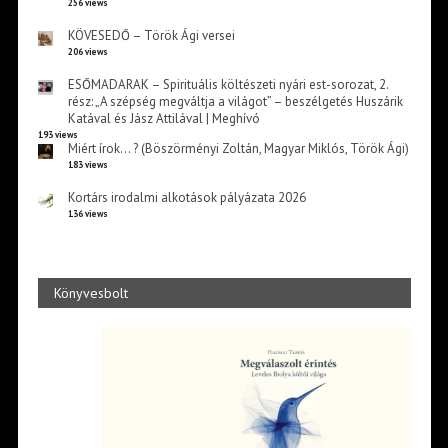
256 views
KÖVESEDŐ – Török Ági versei
206 views
ESŐMADARAK – Spirituális költészeti nyári est-sorozat, 2.
rész: „A szépség megváltja a világot” – beszélgetés Huszárik
Katával és Jász Attilával | Meghívó
193 views
Miért írok… ? (Böszörményi Zoltán, Magyar Miklós, Török Ági)
183 views
Kortárs irodalmi alkotások pályázata 2026
136 views
Könyvesbolt