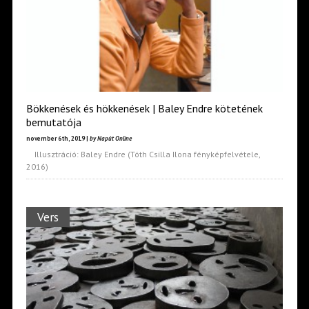
Bökkenések és hökkenések | Baley Endre kötetének
bemutatója
november 6th, 2019 |
by Napút Online
Illusztráció: Baley Endre (Tóth Csilla Ilona fényképfelvétele,
2016)
Vers