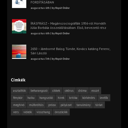
FORDÍTÁSÁBAN
augusztus 6th | by
Napút Online
ÍRÁSFRÁSZ – Magánszociográfiák 1956-ról Horváth
Júlia Borbála összeállításában. Első, bevezető rész
augusztus 6th | by
Napút Online
2650 – Jámborné Balog Tünde, Kovács katáng Ferenc,
Sári László
augusztus 5th | by
Napút Online
Címkék
asztalfiók
beharangozó
cikkek
cédrus
dráma
esszé
fénykör
haiku
hangszóló
hírek
kritika
körkérdés
levélfa
meghívó
műfordítás
próza
pályázat
tanulmány
tárlat
vers
videók
visszhang
önszócikk