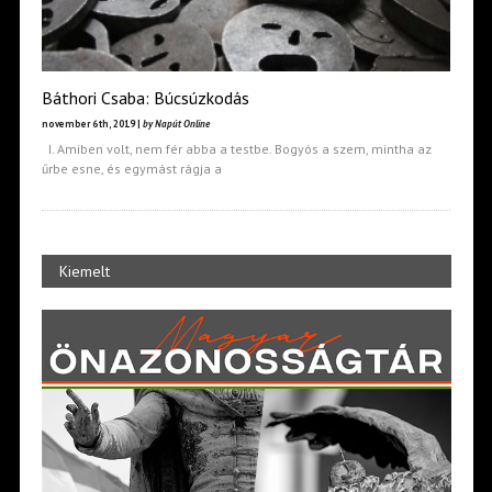
Báthori Csaba: Búcsúzkodás
november 6th, 2019 |
by Napút Online
I. Amiben volt, nem fér abba a testbe. Bogyós a szem, mintha az
űrbe esne, és egymást rágja a
Kiemelt