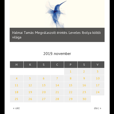
l
Halmai Tamás: Megválaszolt érintés. Leveles Ibolya költői
Laka
világa
2019. november
H
K
S
C
P
S
V
1
2
3
4
5
6
7
8
9
10
11
12
13
14
15
16
17
18
19
20
21
22
23
24
25
26
27
28
29
30
« okt
dec »