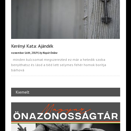
Kerényi Kata: Ajándék
november 16th, 2019 |
by Napút Online
minden kulcsomat megszerezted ez már a hetedik szoba
benyithatsz és lásd a tiéd lett selymes fehér homok borítja
bárhová
Kiemelt