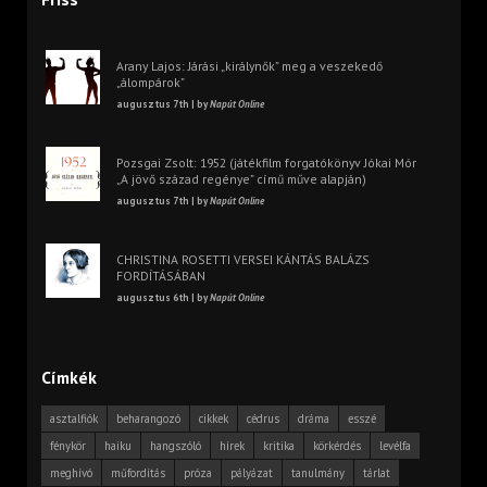
Arany Lajos: Járási „királynők” meg a veszekedő
„álompárok”
augusztus 7th | by
Napút Online
Pozsgai Zsolt: 1952 (játékfilm forgatókönyv Jókai Mór
„A jövő század regénye” című műve alapján)
augusztus 7th | by
Napút Online
CHRISTINA ROSETTI VERSEI KÁNTÁS BALÁZS
FORDÍTÁSÁBAN
augusztus 6th | by
Napút Online
Címkék
asztalfiók
beharangozó
cikkek
cédrus
dráma
esszé
fénykör
haiku
hangszóló
hírek
kritika
körkérdés
levélfa
meghívó
műfordítás
próza
pályázat
tanulmány
tárlat