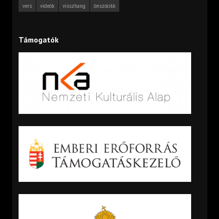
vers
videók
visszhang
önszócikk
Támogatók