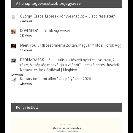
A hónap legolvasottabb bejegyzései
Györgyi Csaba: Lépések könyve (napló) – újabb részletek*
256 views
KÖVESEDŐ – Török Ági versei
212 views
Miért írok… ? (Böszörményi Zoltán, Magyar Miklós, Török Ági)
183 views
ESŐMADARAK – Spirituális költészeti nyári est-sorozat, 2.
rész: „A szépség megváltja a világot” – beszélgetés Huszárik
Katával és Jász Attilával | Meghívó
149 views
Kortárs irodalmi alkotások pályázata 2026
136 views
Könyvesbolt