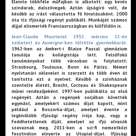
Eleinte többféle műfajban is alkotott: egy kevés
színdarab, dalszövegek. Aztán újságíró volt, de
később az írást választotta fő hivatásaként. 2000
óta tíz ifjúsági regényt publikált. Munkáját számos
díjjal elismerték Franciaországban és külföldön is.
Jean-Claude Mourlevat
1952. március 22-én
született és Auvergne-ben töltötte gyermekkorát.
1962-ben az Ambert-i Blaise Pascal gimnázium
tanulója és kollégistája lett. Felsőfokú
tanulmányokat több városban is folytatott:
Strasbourg, Toulouse, Bonn és Párizs. Német
nyelvtanári oklevelet is szerzett és több éven át
tanította ezt a nyelvet. Később a színháznak
szentelte életét,
Brecht
,
Cocteau
és
Shakespeare
művei rendezőjeként. 1997-ben publikálta az első
regényét. Aztán a regények sorjában követték
egymást, amelyekért számos díjat kapott, mint
például a Boszorka-díjat, amelyet évente a
legkiválóbb ifjúsági regény írója kap, vagy a
Feddhetetlenek díját, amelyet az ifjú olvasók
szavaznak meg. 2011-ben a sci-fi nemzetközi
fesztiválon elnyerte az Utopial-díjat. Ifjúsági