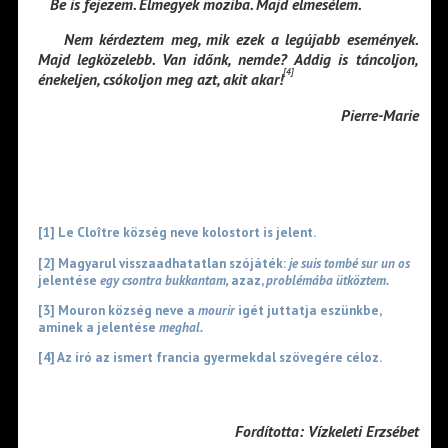
Be is fejezem. Elmegyek moziba. Majd elmesélem.
Nem kérdeztem meg, mik ezek a legújabb események.
Majd legközelebb. Van időnk, nemde? Addig is táncoljon,
[4]
énekeljen, csókoljon meg azt, akit akar!
Pierre-Marie
[1]
Le Cloître község neve kolostort is jelent.
[2]
Magyarul visszaadhatatlan szójáték:
je suis tombé sur un os
jelentése
egy csontra bukkantam,
azaz,
problémába ütköztem.
[3]
Mouron község neve a
mourir
igét juttatja eszünkbe,
aminek a jelentése
meghal.
[4]
Az író az ismert francia gyermekdal szövegére céloz.
Fordította: Vízkeleti Erzsébet