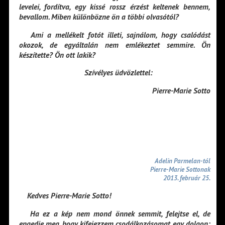
levelei, fordítva, egy kissé rossz érzést keltenek bennem,
bevallom. Miben különbözne ön a többi olvasótól?
Ami a mellékelt fotót illeti, sajnálom, hogy csalódást
okozok, de egyáltalán nem emlékeztet semmire. Ön
készítette? Ön ott lakik?
Szívélyes üdvözlettel:
Pierre-Marie Sotto
Adelin Parmelan-tól
Pierre-Marie Sottonak
2013. február 25.
Kedves Pierre-Marie Sotto!
Ha ez a kép nem mond önnek semmit, felejtse el, de
engedje meg, hogy kifejezzem csodálkozásomat egy dolgon: