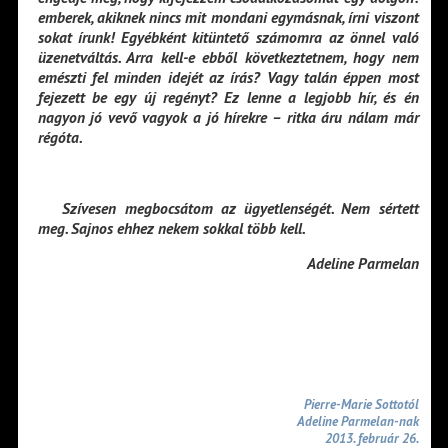
emberek, akiknek nincs mit mondani egymásnak, írni viszont
sokat írunk! Egyébként kitüntető számomra az önnel való
üzenetváltás. Arra kell-e ebből következtetnem, hogy nem
emészti fel minden idejét az írás? Vagy talán éppen most
fejezett be egy új regényt? Ez lenne a legjobb hír, és én
nagyon jó vevő vagyok a jó hírekre – ritka áru nálam már
régóta.
Szívesen megbocsátom az ügyetlenségét. Nem sértett
meg. Sajnos ehhez nekem sokkal több kell.
Adeline Parmelan
Pierre-Marie Sottotól
Adeline Parmelan-nak
2013. február 26.