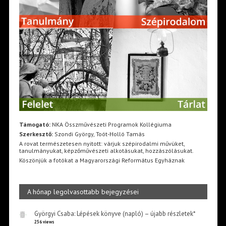
Támogató:
NKA Összművészeti Programok Kollégiuma
Szerkesztő:
Szondi György, Toót-Holló Tamás
A rovat természetesen nyitott: várjuk szépirodalmi művüket,
tanulmányukat, képzőművészeti alkotásukat, hozzászólásukat.
Köszönjük a fotókat a Magyarországi Református Egyháznak
A hónap legolvasottabb bejegyzései
Györgyi Csaba: Lépések könyve (napló) – újabb részletek*
256 views