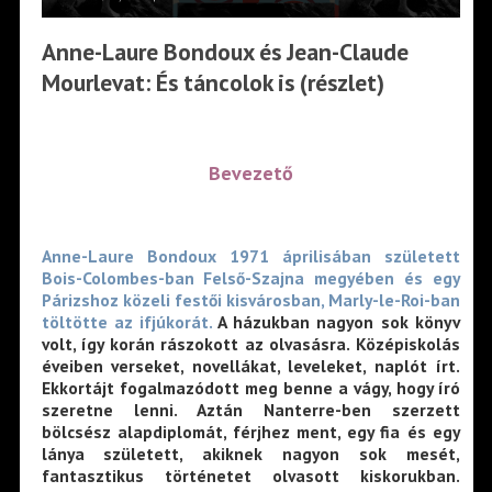
Anne-Laure Bondoux és Jean-Claude
Mourlevat: És táncolok is (részlet)
Bevezető
Anne-Laure Bondoux
1971 áprilisában született
Bois-Colombes-ban Felső-Szajna megyében és egy
Párizshoz közeli festői kisvárosban, Marly-le-Roi-ban
töltötte az ifjúkorát.
A házukban nagyon sok könyv
volt, így korán rászokott az olvasásra. Középiskolás
éveiben verseket, novellákat, leveleket, naplót írt.
Ekkortájt fogalmazódott meg benne a vágy, hogy író
szeretne lenni. Aztán Nanterre-ben szerzett
bölcsész alapdiplomát, férjhez ment, egy fia és egy
lánya született, akiknek nagyon sok mesét,
fantasztikus történetet olvasott kiskorukban.