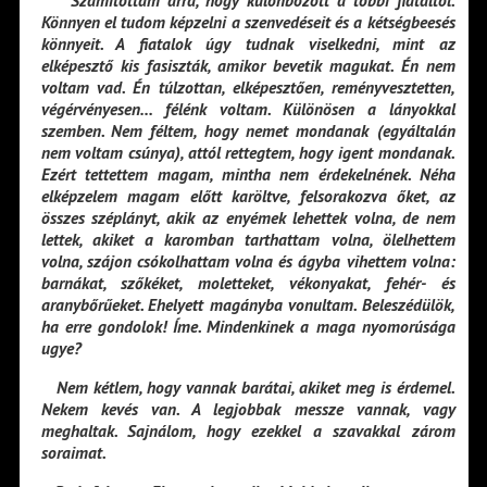
Számítottam arra, hogy különbözött a többi fiataltól.
Könnyen el tudom képzelni a szenvedéseit és a kétségbeesés
könnyeit. A fiatalok úgy tudnak viselkedni, mint az
elképesztő kis fasiszták, amikor bevetik magukat. Én nem
voltam vad. Én túlzottan, elképesztően, reményvesztetten,
végérvényesen… félénk voltam. Különösen a lányokkal
szemben. Nem féltem, hogy nemet mondanak (egyáltalán
nem voltam csúnya), attól rettegtem, hogy igent mondanak.
Ezért tettettem magam, mintha nem érdekelnének. Néha
elképzelem magam előtt karöltve, felsorakozva őket, az
összes széplányt, akik az enyémek lehettek volna, de nem
lettek, akiket a karomban tarthattam volna, ölelhettem
volna, szájon csókolhattam volna és ágyba vihettem volna:
barnákat, szőkéket, moletteket, vékonyakat, fehér- és
aranybőrűeket. Ehelyett magányba vonultam. Beleszédülök,
ha erre gondolok! Íme. Mindenkinek a maga nyomorúsága
ugye?
Nem kétlem, hogy vannak barátai, akiket meg is érdemel.
Nekem kevés van. A legjobbak messze vannak, vagy
meghaltak. Sajnálom, hogy ezekkel a szavakkal zárom
soraimat.