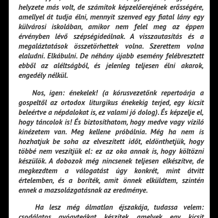
helyzete más volt, de számítok képzelőerejének erősségére,
amellyel át tudja élni, mennyit szenved egy fiatal lány egy
külvárosi iskolában, amikor nem felel meg az éppen
érvényben lévő szépségideálnak. A visszautasítás és a
megaláztatások összetörhettek volna. Szerettem volna
elaludni. Elkábulni. De néhány újabb esemény felébresztett
ebből az aléltságból, és jelenleg teljesen élni akarok,
engedély nélkül.
Nos, igen: énekelek! (a kórusvezetőnk repertoárja a
gospeltől az ortodox liturgikus énekekig terjed, egy kicsit
beleértve a népdalokat is, ez valami jó dolog). És képzelje el,
hogy táncolok is! És biztosíthatom, hogy medve vagy víziló
kinézetem van. Meg kellene próbálnia. Még ha nem is
hozhatjuk be soha az elveszített időt, eldönthetjük, hogy
többé nem veszítjük el: ez az oka annak is, hogy költözni
készülök. A dobozok még nincsenek teljesen elkészítve, de
megkezdtem a válogatást úgy konkrét, mint átvitt
értelemben, és a boríték, amit önnek elküldtem, szintén
ennek a mazsolázgatásnak az eredménye.
Ha lesz még álmatlan éjszakája, tudassa velem:
csodálatos gyógyteákat készítek, amelyek egy kicsit