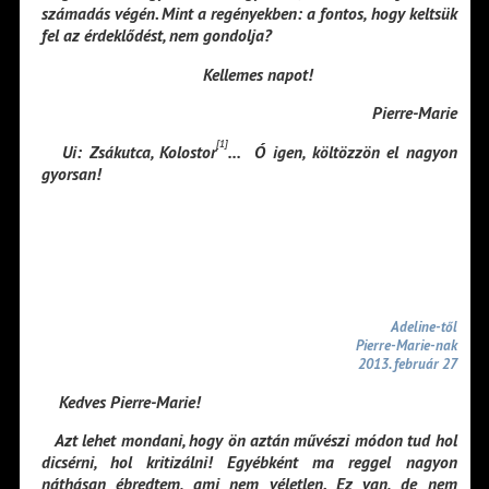
számadás végén. Mint a regényekben: a fontos, hogy keltsük
fel az érdeklődést, nem gondolja?
Kellemes napot!
Pierre-Marie
[1]
Ui: Zsákutca, Kolostor
… Ó igen, költözzön el nagyon
gyorsan!
Adeline-től
Pierre-Marie-nak
2013. február 27
Kedves Pierre-Marie!
Azt lehet mondani, hogy ön aztán művészi módon tud hol
dicsérni, hol kritizálni! Egyébként ma reggel nagyon
náthásan ébredtem, ami nem véletlen. Ez van, de nem