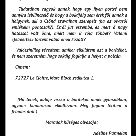
Tudatában vagyok annak, hogy egy ilyen portré nem
annyira lebilincselő és hogy a bokájáig sem érek föl annak a
hölgynek, aki a Csönd szavaiban szerepelt (ha az olvasói
emlékeim pontosak?). Erről jut eszembe, és mert ő nagy
hatással volt önre, miért nem ír róla többet? Valami
«félreértés» történt volna önök között?
Valószínűleg tévedtem, amikor elküldtem azt a borítékot,
és nem szeretném, hogy sokáig foglalja a helyet a polcán.
Címem:
72727 Le Cloître, Marc-Bloch zsákutca 1.
(Ha teheti, küldje vissza a borítékot minél gyorsabban,
ugyanis hamarosan elköltözöm. Meg fogom téríteni a
feladás árát.)
Maradok hűséges olvasója:
Adeline Parmelan