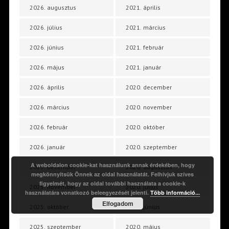
2026. augusztus
2021. április
2026. július
2021. március
2026. június
2021. február
2026. május
2021. január
2026. április
2020. december
2026. március
2020. november
2026. február
2020. október
2026. január
2020. szeptember
A weboldalon cookie-kat használunk annak érdekében, hogy
2025. december
2020. augusztus
megkönnyítsük Önnek az oldal használatát. Felhívjuk szíves
figyelmét, hogy az oldal további használata a cookie-k
2025. november
2020. július
használatára vonatkozó beleegyezését jelenti.
Több információ...
Elfogadom
2025. október
2020. június
2025. szeptember
2020. május