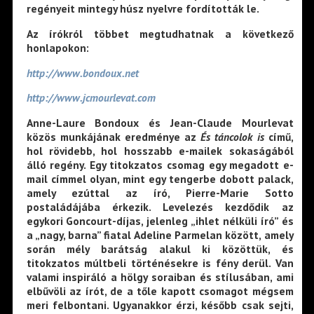
regényeit mintegy húsz nyelvre fordították le.
Az írókról többet megtudhatnak a következő
honlapokon:
http://www.bondoux.net
http://www.jcmourlevat.com
Anne-Laure Bondoux és Jean-Claude Mourlevat
közös munkájának eredménye az
És táncolok is
című,
hol rövidebb, hol hosszabb e-mailek sokaságából
álló regény. Egy titokzatos csomag egy megadott e-
mail címmel olyan, mint egy tengerbe dobott palack,
amely ezúttal az író, Pierre-Marie Sotto
postaládájába érkezik. Levelezés kezdődik az
egykori Goncourt-díjas, jelenleg „ihlet nélküli író” és
a „nagy, barna” fiatal Adeline Parmelan között, amely
során mély barátság alakul ki közöttük, és
titokzatos múltbeli történésekre is fény derül. Van
valami inspiráló a hölgy soraiban és stílusában, ami
elbűvöli az írót, de a tőle kapott csomagot mégsem
meri felbontani. Ugyanakkor érzi, később csak sejti,