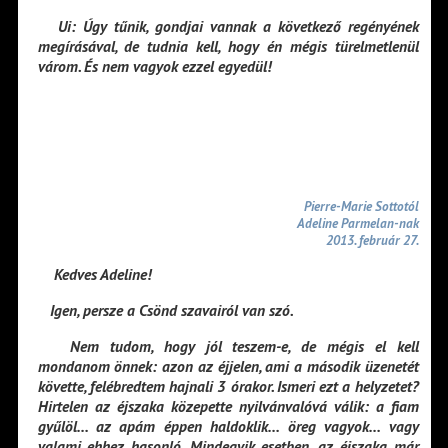
Ui: Úgy tűnik, gondjai vannak a következő regényének
megírásával, de tudnia kell, hogy én mégis türelmetlenül
várom. És nem vagyok ezzel egyedül!
Pierre-Marie Sottotól
Adeline Parmelan-nak
2013. február 27.
Kedves Adeline!
Igen, persze a Csönd szavairól van szó.
Nem tudom, hogy jól teszem-e, de mégis el kell
mondanom önnek: azon az éjjelen, ami a második üzenetét
követte, felébredtem hajnali 3 órakor. Ismeri ezt a helyzetet?
Hirtelen az éjszaka közepette nyilvánvalóvá válik: a fiam
gyűlöl… az apám éppen haldoklik… öreg vagyok… vagy
valami ehhez hasonló. Mindegyik esetben, az éjszaka már