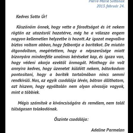
Pierre-Marie Sottonak
2013. február 24.
Kedves Sotto Úr!
Köszönöm önnek, hogy vette a fáradtságot és írt nekem
rögtön az utazásról hazatérve, még ha a válasza engem
nagyon kellemetlen helyzetbe is hozott. Az igazat megvallva
biztos voltam abban, hogy felbontja a borítékot. De miután
átgondoltam, megértettem, hogy a népszerűsége miatt
bizonyára mindenféle unalmas kéréseket kap, és igaza van,
hogy védeni akarja ezektől önmagát. Minthogy ön volt
annyira kedves, hogy üzenetet küldött nekem, bátorkodom
pontosítani, hogy a boríték tartalmában nincs semmi
rendkívüli. Nos, az egyik csodálója lévén, bátran állíthatom,
azt hiszem, hogy egyáltalán nem olyan olvasója vagyok,
mint a többiek.
Mégis számítok a kíváncsiságára és remélem, nem talál
túlságosan tolakodónak.
Őszinte csodálója:
Adeline Parmelan