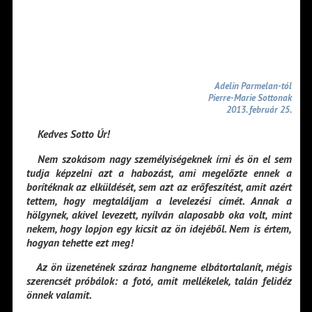
Adelin Parmelan-tól
Pierre-Marie Sottonak
2013. február 25.
Kedves Sotto Úr!
Nem szokásom nagy személyiségeknek írni és ön el sem
tudja képzelni azt a habozást, ami megelőzte ennek a
borítéknak az elküldését, sem azt az erőfeszítést, amit azért
tettem, hogy megtaláljam a levelezési címét. Annak a
hölgynek, akivel levezett, nyílván alaposabb oka volt, mint
nekem, hogy lopjon egy kicsit az ön idejéből. Nem is értem,
hogyan tehette ezt meg!
Az ön üzenetének száraz hangneme elbátortalanít, mégis
szerencsét próbálok: a fotó, amit mellékelek, talán felidéz
önnek valamit.