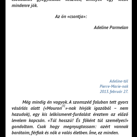
mindenre jók.
Az ön «csontja»:
Adeline Parmelan
Adeline-től
Pierre-Marie-nak
2013. február 27.
Még mindig én vagyok. A szomszéd faluban tett gyors
[3]
vásárlás alatt («Mouron
»-nak hívják igazából – nem
hazudok), egy kis lelkiismeret-furdalást éreztem az előző
levelem kapcsán. «Túl hosszú! És főként túl személyes!»
gondoltam. Csak hogy megnyugtassam: azért vannak
barátaim, férfiak és nők a valós életben. Íme, ez minden.