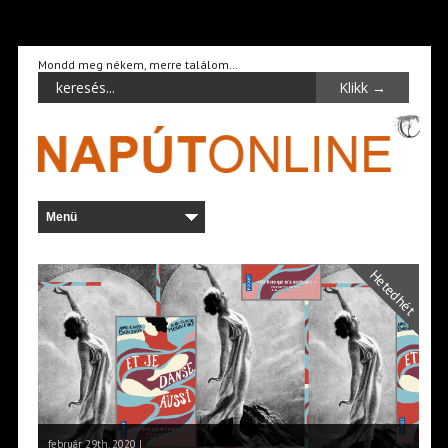
Mondd meg nékem, merre találom…
Hetedhét
február 29th, 2020 |