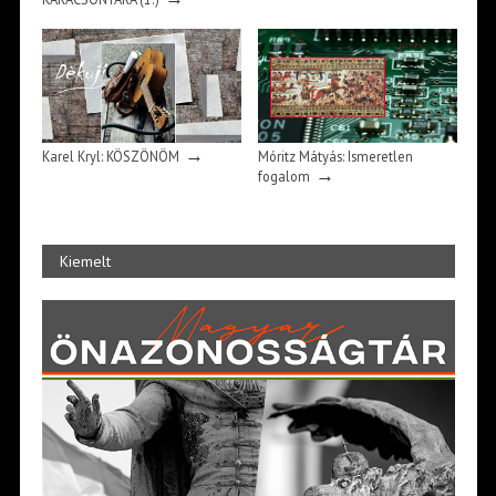
→
Karel Kryl: KÖSZÖNÖM
Móritz Mátyás: Ismeretlen
→
fogalom
Kiemelt