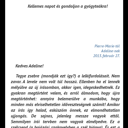
Kellemes napot és gondoljon a gyógyteákra!
Pierre-Marie-tól
Adeline-nek
2013. február 27.
Kedves Adeline!
Tegye zsebre (mondják ezt így?) a lelkifurdalásait. Nem
zavar. A levele nem volt túl hosszú. Ellenben ha el lennék
mélyülve az új írásomban, akkor igen, idegeskedhetnék. Ez
gyakran megtörtént velem, és arról álmodom, hogy újra
megtörténhet: annyira belemerülve a munkába, hogy
minden más elviselhetetlen időveszteségnek számít! Amikor
az írás így halad, esküszöm önnek, ez elmondhatatlan
ujjongás. De sajnos, jelenleg messze vagyok ettől.
Semmilyen írói tervben nem vagyok elmélyedve. Ez a
szélcsend (a hajózási szaknyelvben a szél hiánya). És ezt a