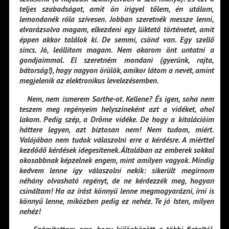
teljes szabadságot, amit ön irigyel tőlem, én utálom,
lemondanék róla szívesen. Jobban szeretnék messze lenni,
elvarázsolva magam, elkezdeni egy lüktető történetet, amit
éppen akkor találok ki. De semmi, csönd van. Egy szellő
sincs. Jó, leállítom magam. Nem akarom önt untatni a
gondjaimmal. El szeretném mondani (gyerünk, rajta,
bátorság!), hogy nagyon örülök, amikor látom a nevét, amint
megjelenik az elektronikus levelezésemben.
Nem, nem ismerem Sarthe-ot. Kellene? És igen, soha nem
teszem meg regényeim helyszíneként azt a vidéket, ahol
lakom. Pedig szép, a Drôme vidéke. De hogy a kitalációim
háttere legyen, azt biztosan nem! Nem tudom, miért.
Valójában nem tudok válaszolni erre a kérdésre. A miérttel
kezdődő kérdések idegesítenek. Általában az emberek sokkal
okosabbnak képzelnek engem, mint amilyen vagyok. Mindig
kedvem lenne így válaszolni nekik: sikerült megírnom
néhány olvasható regényt, de ne kérdezzék meg, hogyan
csináltam! Ha az írást könnyű lenne megmagyarázni, írni is
könnyű lenne, miközben pedig ez nehéz. Te jó Isten, milyen
nehéz!