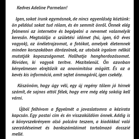
Kedves Adeline Parmelan!
Igen, sokat írunk egymásnak, de nincs egyenlőség köztünk:
ön például sokat tud rólam, és én semmit önről. Önnek elég
felmenni az internetre és begépelni a nevemet valamelyik
keresőn. Megtalálja a születési időmet (hú, igen, 60 éves
vagyok), az önéletrajzomat, a fotókat, amelyek életemnek
minden korszakában ábrázolnak, az utolsók irgalom nélkül
mutatják kopaszságomat. Hallhatja hanghordozásomat.
Röviden, ki vagyok terítve. Mezítelenül. Ön azonban
kényelmesen elrejtőzik az anonimitása mögött. És az a
kevés kis információ, amit sejtet önmagáról, igen csekély.
Köszönöm, hogy úgy véli, egy új regény tőlem jó hírnek
számít, de sajnos attól félek, hogy erre még elég sokáig kell
várni.
Újból felhívom a figyelmét a javaslatomra a kézirata
kapcsán. Egy postai cím és én visszaküldöm önnek. Addig is
a könyvszekrényem alsó polcára teszem, a kiadókkal való
szerződéseimet és bankszámláimat tartalmazó dosszié
mellé.