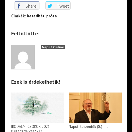
Share
Tweet
Cimkék:
hetedhét
,
próza
Feltöltötte:
Napút Online
Ezek is érdekelhetik!
→
IRODALMI CSOKOR 2021
Napút-köszöntők (8.)
→
KARÁCSONYÁRA (1.)