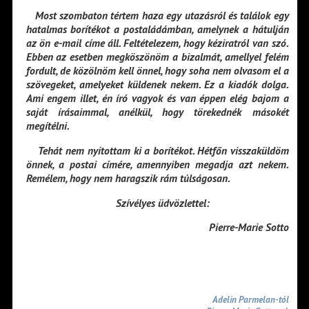
Most szombaton tértem haza egy utazásról és találok egy
hatalmas borítékot a postaládámban, amelynek a hátulján
az ön e-mail címe áll. Feltételezem, hogy kéziratról van szó.
Ebben az esetben megköszönöm a bizalmát, amellyel felém
fordult, de közölnöm kell önnel, hogy soha nem olvasom el a
szövegeket, amelyeket küldenek nekem. Ez a kiadók dolga.
Ami engem illet, én író vagyok és van éppen elég bajom a
saját írásaimmal, anélkül, hogy törekednék másokét
megítélni.
Tehát nem nyitottam ki a borítékot. Hétfőn visszaküldöm
önnek, a postai címére, amennyiben megadja azt nekem.
Remélem, hogy nem haragszik rám túlságosan.
Szívélyes üdvözlettel:
Pierre-Marie Sotto
Adelin Parmelan-tól