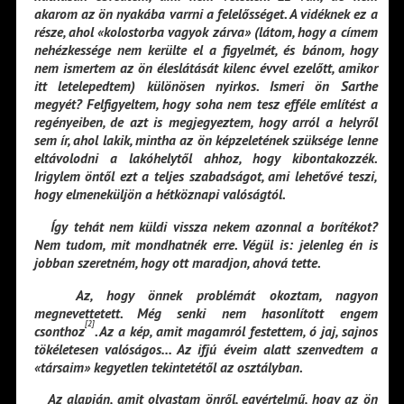
akarom az ön nyakába varrni a felelősséget. A vidéknek ez a
része, ahol «kolostorba vagyok zárva» (látom, hogy a címem
nehézkessége nem kerülte el a figyelmét, és bánom, hogy
nem ismertem az ön éleslátását kilenc évvel ezelőtt, amikor
itt letelepedtem) különösen nyirkos. Ismeri ön Sarthe
megyét? Felfigyeltem, hogy soha nem tesz efféle említést a
regényeiben, de azt is megjegyeztem, hogy arról a helyről
sem ír, ahol lakik, mintha az ön képzeletének szüksége lenne
eltávolodni a lakóhelytől ahhoz, hogy kibontakozzék.
Irigylem öntől ezt a teljes szabadságot, ami lehetővé teszi,
hogy elmeneküljön a hétköznapi valóságtól.
Így tehát nem küldi vissza nekem azonnal a borítékot?
Nem tudom, mit mondhatnék erre. Végül is: jelenleg én is
jobban szeretném, hogy ott maradjon, ahová tette.
Az, hogy önnek problémát okoztam, nagyon
megnevettetett. Még senki nem hasonlított engem
[2]
csonthoz
. Az a kép, amit magamról festettem, ó jaj, sajnos
tökéletesen valóságos… Az ifjú éveim alatt szenvedtem a
«társaim» kegyetlen tekintetétől az osztályban.
Az alapján, amit olvastam önről, egyértelmű, hogy az ön