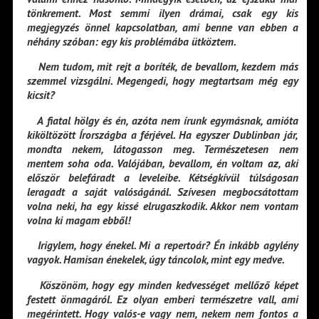
tönkrement. Most semmi ilyen drámai, csak egy kis
megjegyzés önnel kapcsolatban, ami benne van ebben a
néhány szóban: egy kis problémába ütköztem.
Nem tudom, mit rejt a boríték, de bevallom, kezdem más
szemmel vizsgálni. Megengedi, hogy megtartsam még egy
kicsit?
A fiatal hölgy és én, azóta nem írunk egymásnak, amióta
kiköltözött Írországba a férjével. Ha egyszer Dublinban jár,
mondta nekem, látogasson meg. Természetesen nem
mentem soha oda. Valójában, bevallom, én voltam az, aki
először belefáradt a leveleibe. Kétségkívül túlságosan
leragadt a saját valóságánál. Szívesen megbocsátottam
volna neki, ha egy kissé elrugaszkodik. Akkor nem vontam
volna ki magam ebből!
Irigylem, hogy énekel. Mi a repertoár? Én inkább agylény
vagyok. Hamisan énekelek, úgy táncolok, mint egy medve.
Köszönöm, hogy egy minden kedvességet mellőző képet
festett önmagáról. Ez olyan emberi természetre vall, ami
megérintett. Hogy valós-e vagy nem, nekem nem fontos a