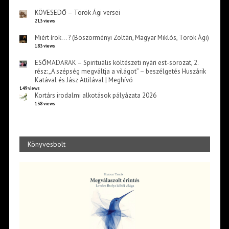
KÖVESEDŐ – Török Ági versei
213 views
Miért írok… ? (Böszörményi Zoltán, Magyar Miklós, Török Ági)
183 views
ESŐMADARAK – Spirituális költészeti nyári est-sorozat, 2.
rész: „A szépség megváltja a világot” – beszélgetés Huszárik
Katával és Jász Attilával | Meghívó
149 views
Kortárs irodalmi alkotások pályázata 2026
138 views
Könyvesbolt