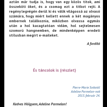
aztán már tudja is, hogy van egy közös titok, ami
összeköti öket, és a csomag ezt a titkot rejti. A
regény legvégén derül ki és válik világossá az olvasó
számára, hogy miért kellett ennek a két magányos
embernek találkoznia, miközben olvassa egymás
után a hol kacagtatóan vidám, hol sejtelmesen
szomorú hangnemben, de mindenképpen eredeti
stílusban megírt e-maileket.
A fordító
És táncolok is (részlet)
Pierre-Marie Sottotól
Adeline Parmelan-nak
2013. február 24.
Kedves Hölgyem, Adeline Parmelan!