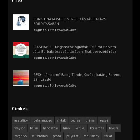
CHRISTINA ROSETTI VERSEI KÁNTÁS BALÁZS
FORDÍTÁSÁBAN
augusztus 6th | by
Napút Online
ÍRÁSFRÁSZ – Magánszociográfiák 1956-ról Horváth
Júlia Borbála összeállításában. Első, bevezető rész
augusztus 6th | by
Napút Online
2650 – Jámborné Balog Tünde, Kovács katáng Ferenc,
Sári László
augusztus 5th | by
Napút Online
Címkék
asztalfiók
beharangozó
cikkek
cédrus
dráma
esszé
fénykör
haiku
hangszóló
hírek
kritika
körkérdés
levélfa
meghívó
műfordítás
próza
pályázat
tanulmány
tárlat