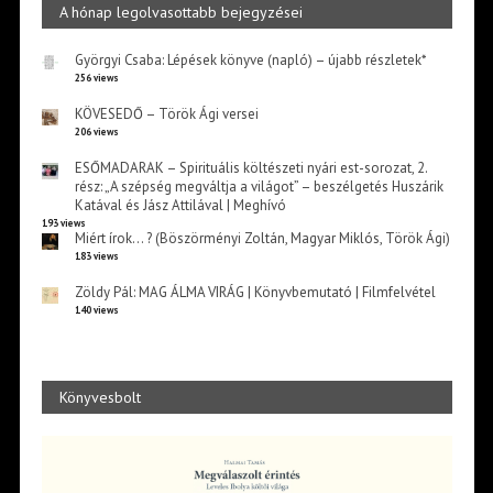
A hónap legolvasottabb bejegyzései
Györgyi Csaba: Lépések könyve (napló) – újabb részletek*
256 views
KÖVESEDŐ – Török Ági versei
206 views
ESŐMADARAK – Spirituális költészeti nyári est-sorozat, 2.
rész: „A szépség megváltja a világot” – beszélgetés Huszárik
Katával és Jász Attilával | Meghívó
193 views
Miért írok… ? (Böszörményi Zoltán, Magyar Miklós, Török Ági)
183 views
Zöldy Pál: MAG ÁLMA VIRÁG | Könyvbemutató | Filmfelvétel
140 views
Könyvesbolt