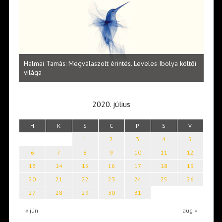
l
Halmai Tamás: Megválaszolt érintés. Leveles Ibolya költői
Laka
világa
2020. július
H
K
S
C
P
S
V
1
2
3
4
5
6
7
8
9
10
11
12
13
14
15
16
17
18
19
20
21
22
23
24
25
26
27
28
29
30
31
« jún
aug »