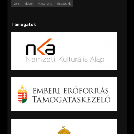
vers
videók
visszhang
önszócikk
Támogatók