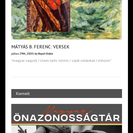
MÁTYÁS B. FERENC: VERSEK
július 29th, 2020 |
by Napút Online
"magyar vagyok / Uram tarts velem / saját nótánkat / elhúzni"
Kiemelt