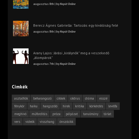
augusztus 8th | by
Napút Online
Berecz Ágnes Gabriella: Tartozás egy kiválóság felé
augusztus 8th | by
Napút Online
Arany Lajos: Járási „királynők” meg a veszekedő
„álompárok”
augusztus 7th | by
Napút Online
Címkék
asztalfiók
beharangozó
cikkek
cédrus
dráma
esszé
fénykör
haiku
hangszóló
hírek
kritika
körkérdés
levélfa
meghívó
műfordítás
próza
pályázat
tanulmány
tárlat
vers
videók
visszhang
önszócikk