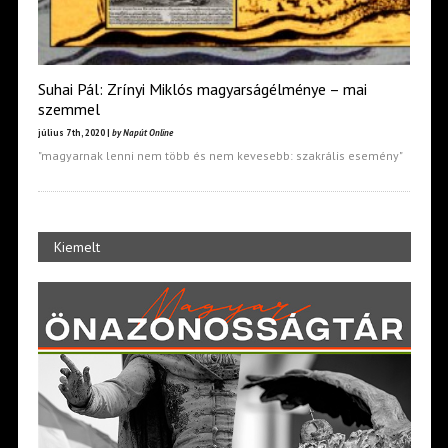
Suhai Pál: Zrínyi Miklós magyarságélménye – mai
szemmel
július 7th, 2020 |
by Napút Online
"magyarnak lenni nem több és nem kevesebb: szakrális esemény"
Kiemelt