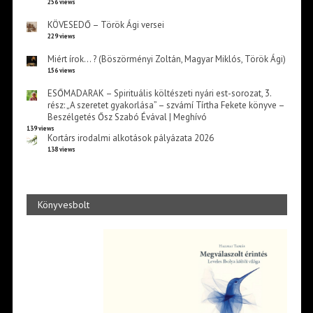
256 views
KÖVESEDŐ – Török Ági versei
229 views
Miért írok… ? (Böszörményi Zoltán, Magyar Miklós, Török Ági)
156 views
ESŐMADARAK – Spirituális költészeti nyári est-sorozat, 3.
rész: „A szeretet gyakorlása” – szvámí Tírtha Fekete könyve –
Beszélgetés Ősz Szabó Évával | Meghívó
139 views
Kortárs irodalmi alkotások pályázata 2026
138 views
Könyvesbolt