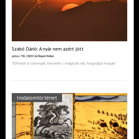
Szabó Dárió: A nyár nem azért jött
július 7th, 2020 |
by Napút Online
"Elfelejti a szöveget, helyette / máglyát rak, felgyújtja magát."
Irodalomtörténet