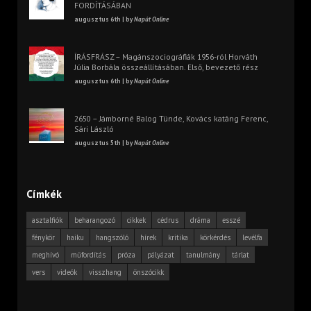
FORDÍTÁSÁBAN
augusztus 6th | by
Napút Online
ÍRÁSFRÁSZ – Magánszociográfiák 1956-ról Horváth
Júlia Borbála összeállításában. Első, bevezető rész
augusztus 6th | by
Napút Online
2650 – Jámborné Balog Tünde, Kovács katáng Ferenc,
Sári László
augusztus 5th | by
Napút Online
Címkék
asztalfiók
beharangozó
cikkek
cédrus
dráma
esszé
fénykör
haiku
hangszóló
hírek
kritika
körkérdés
levélfa
meghívó
műfordítás
próza
pályázat
tanulmány
tárlat
vers
videók
visszhang
önszócikk