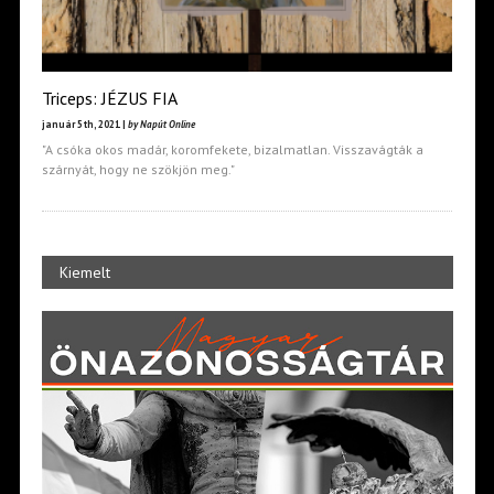
Triceps: JÉZUS FIA
január 5th, 2021 |
by Napút Online
"A csóka okos madár, koromfekete, bizalmatlan. Visszavágták a
szárnyát, hogy ne szökjön meg."
Kiemelt