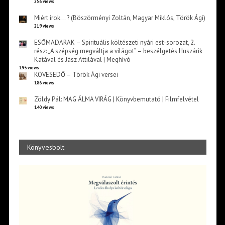
256 views
Miért írok… ? (Böszörményi Zoltán, Magyar Miklós, Török Ági)
219 views
ESŐMADARAK – Spirituális költészeti nyári est-sorozat, 2.
rész: „A szépség megváltja a világot” – beszélgetés Huszárik
Katával és Jász Attilával | Meghívó
193 views
KÖVESEDŐ – Török Ági versei
186 views
Zöldy Pál: MAG ÁLMA VIRÁG | Könyvbemutató | Filmfelvétel
140 views
Könyvesbolt