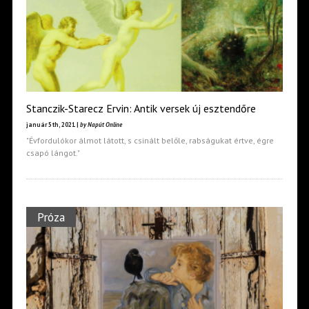
Stanczik-Starecz Ervin: Antik versek új esztendőre
január 5th, 2021 |
by Napút Online
"Évfordulókor álmot látott, s csinált belőle, rabságukat értve, égre
csapó lángot."
Próza