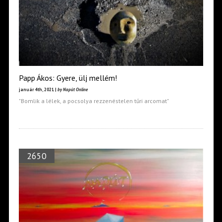
Papp Ákos: Gyere, ülj mellém!
január 4th, 2021 |
by Napút Online
"Bomlik a lélek, a pocsolya rezzenéstelen tűri arcomat"
2650