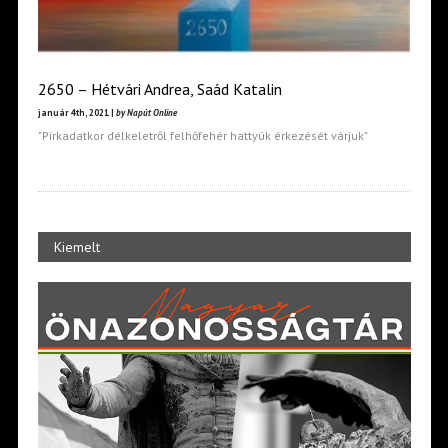
2650 – Hétvári Andrea, Saád Katalin
január 4th, 2021 |
by Napút Online
"Pirkadatkor délkeletről felhőfehér hattyúk érkezését várjuk"
Kiemelt