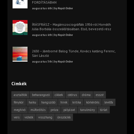
FORDÍTÁSÁBAN
augusztus 6th | by
Napút Online
ÍRÁSFRÁSZ – Magánszociográfiák 1956-ról Horváth
Júlia Borbála összeállításában. Első, bevezető rész
augusztus 6th | by
Napút Online
2650 – Jámborné Balog Tünde, Kovács katáng Ferenc,
Sári László
augusztus 5th | by
Napút Online
Címkék
asztalfiók
beharangozó
cikkek
cédrus
dráma
esszé
fénykör
haiku
hangszóló
hírek
kritika
körkérdés
levélfa
meghívó
műfordítás
próza
pályázat
tanulmány
tárlat
vers
videók
visszhang
önszócikk