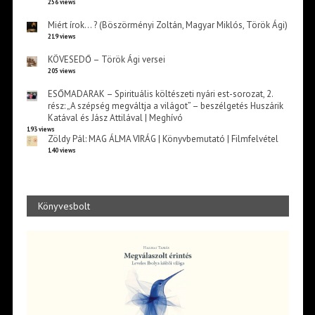
256 views
Miért írok… ? (Böszörményi Zoltán, Magyar Miklós, Török Ági)
219 views
KÖVESEDŐ – Török Ági versei
205 views
ESŐMADARAK – Spirituális költészeti nyári est-sorozat, 2.
rész: „A szépség megváltja a világot” – beszélgetés Huszárik
Katával és Jász Attilával | Meghívó
193 views
Zöldy Pál: MAG ÁLMA VIRÁG | Könyvbemutató | Filmfelvétel
140 views
Könyvesbolt