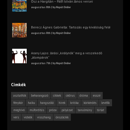
Ősz a Hargitán – Pálfi István János versei
augusztus 8th | by
Napút Online
Berecz Ágnes Gabriella: Tartozás egy kiválóság felé
augusztus 8th | by
Napút Online
Arany Lajos: Járási „királynők” meg a veszekedő
„álompárok”
augusztus 7th | by
Napút Online
Címkék
asztalfiók
beharangozó
cikkek
cédrus
dráma
esszé
fénykör
haiku
hangszóló
hírek
kritika
körkérdés
levélfa
meghívó
műfordítás
próza
pályázat
tanulmány
tárlat
vers
videók
visszhang
önszócikk