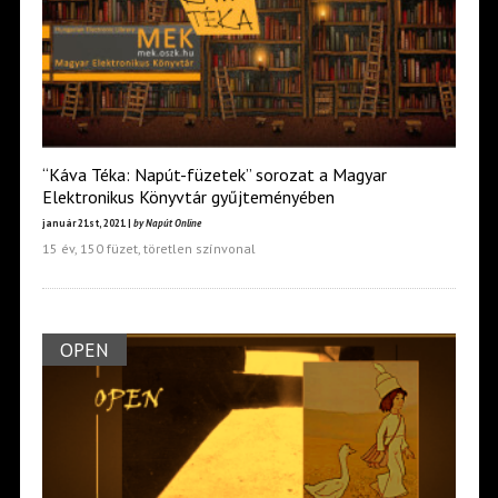
“Káva Téka: Napút-füzetek” sorozat a Magyar
Elektronikus Könyvtár gyűjteményében
január 21st, 2021 |
by Napút Online
15 év, 150 füzet, töretlen színvonal
OPEN