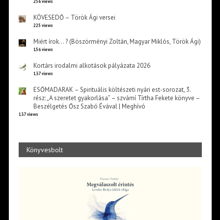
256 views
KÖVESEDŐ – Török Ági versei
225 views
Miért írok… ? (Böszörményi Zoltán, Magyar Miklós, Török Ági)
156 views
Kortárs irodalmi alkotások pályázata 2026
137 views
ESŐMADARAK – Spirituális költészeti nyári est-sorozat, 3.
rész: „A szeretet gyakorlása” – szvámí Tírtha Fekete könyve –
Beszélgetés Ősz Szabó Évával | Meghívó
137 views
Könyvesbolt