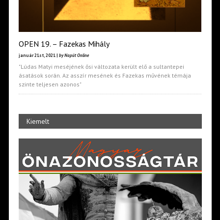
OPEN 19. – Fazekas Mihály
január 21st, 2021 |
by Napút Online
"Lúdas Matyi meséjének ősi változata került elő a sultantepei
ásatások során. Az asszír mesének és Fazekas művének témája
szinte teljesen azonos"
Kiemelt