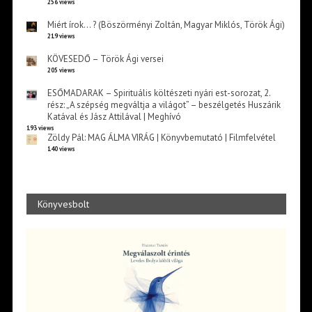
256 views
Miért írok… ? (Böszörményi Zoltán, Magyar Miklós, Török Ági)
219 views
KÖVESEDŐ – Török Ági versei
205 views
ESŐMADARAK – Spirituális költészeti nyári est-sorozat, 2.
rész: „A szépség megváltja a világot” – beszélgetés Huszárik
Katával és Jász Attilával | Meghívó
193 views
Zöldy Pál: MAG ÁLMA VIRÁG | Könyvbemutató | Filmfelvétel
140 views
Könyvesbolt