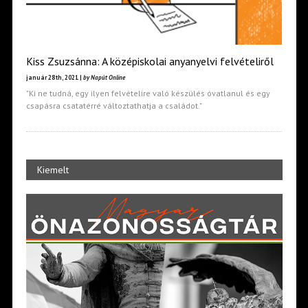
Kiss Zsuzsánna: A középiskolai anyanyelvi felvételiről
január 28th, 2021 |
by Napút Online
"Ki ne tudná, egy ilyen felvételire való készülés óvatlanul és egy
csapásra csatatérré változtathatja a családot."
Kiemelt