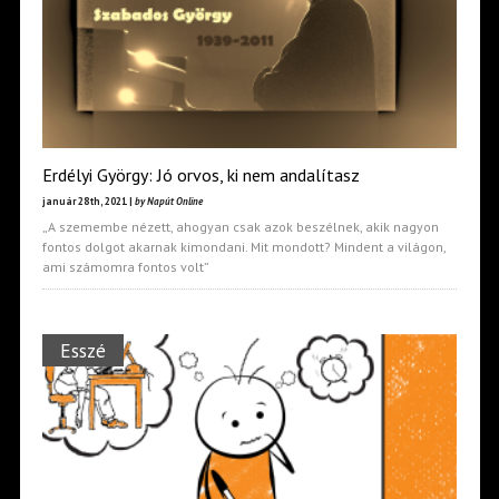
Erdélyi György: Jó orvos, ki nem andalítasz
január 28th, 2021 |
by Napút Online
„A szemembe nézett, ahogyan csak azok beszélnek, akik nagyon
fontos dolgot akarnak kimondani. Mit mondott? Mindent a világon,
ami számomra fontos volt”
Esszé