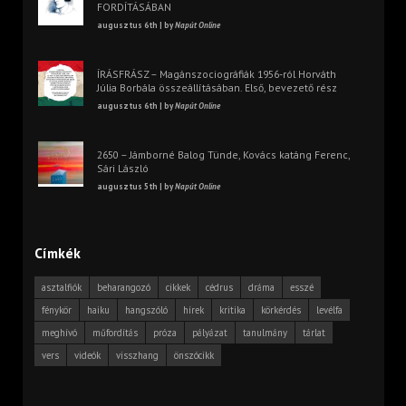
FORDÍTÁSÁBAN
augusztus 6th | by
Napút Online
ÍRÁSFRÁSZ – Magánszociográfiák 1956-ról Horváth
Júlia Borbála összeállításában. Első, bevezető rész
augusztus 6th | by
Napút Online
2650 – Jámborné Balog Tünde, Kovács katáng Ferenc,
Sári László
augusztus 5th | by
Napút Online
Címkék
asztalfiók
beharangozó
cikkek
cédrus
dráma
esszé
fénykör
haiku
hangszóló
hírek
kritika
körkérdés
levélfa
meghívó
műfordítás
próza
pályázat
tanulmány
tárlat
vers
videók
visszhang
önszócikk