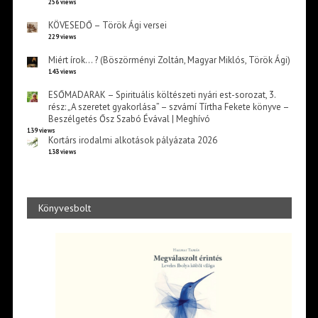
256 views
KÖVESEDŐ – Török Ági versei
229 views
Miért írok… ? (Böszörményi Zoltán, Magyar Miklós, Török Ági)
143 views
ESŐMADARAK – Spirituális költészeti nyári est-sorozat, 3.
rész: „A szeretet gyakorlása” – szvámí Tírtha Fekete könyve –
Beszélgetés Ősz Szabó Évával | Meghívó
139 views
Kortárs irodalmi alkotások pályázata 2026
138 views
Könyvesbolt