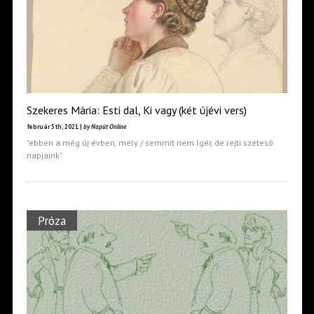
Szekeres Mária: Esti dal, Ki vagy (két újévi vers)
február 5th, 2021 |
by Napút Online
"ebben a még új évben, mely / semmit nem ígér, de rejti széteső
napjaink"
Próza