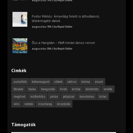
augusztus 9th | by
Napút Online
Fodor Miklós: Árnyvilág felett is áthullámzó,
lélekringató dalok
augusztus 9th | by
Napút Online
Ősz a Hargitán – Pálfi István János versei
augusztus 8th | by
Napút Online
Címkék
asztalfiók
beharangozó
cikkek
cédrus
dráma
esszé
fénykör
haiku
hangszóló
hírek
kritika
körkérdés
levélfa
meghívó
műfordítás
próza
pályázat
tanulmány
tárlat
vers
videók
visszhang
önszócikk
Támogatók