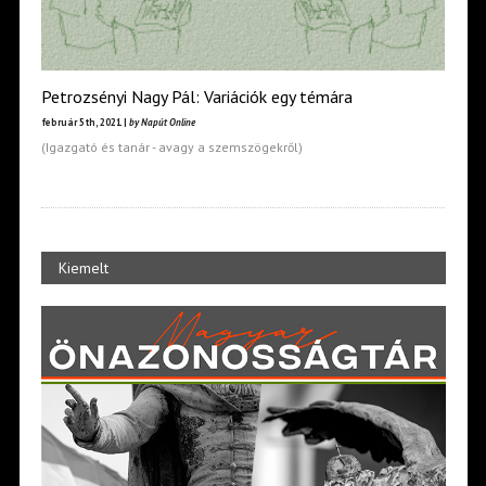
Petrozsényi Nagy Pál: Variációk egy témára
február 5th, 2021 |
by Napút Online
(Igazgató és tanár - avagy a szemszögekről)
Kiemelt