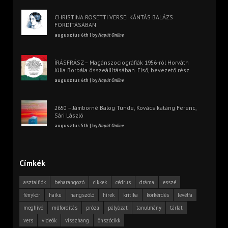
CHRISTINA ROSETTI VERSEI KÁNTÁS BALÁZS
FORDÍTÁSÁBAN
augusztus 6th | by
Napút Online
ÍRÁSFRÁSZ – Magánszociográfiák 1956-ról Horváth
Júlia Borbála összeállításában. Első, bevezető rész
augusztus 6th | by
Napút Online
2650 – Jámborné Balog Tünde, Kovács katáng Ferenc,
Sári László
augusztus 5th | by
Napút Online
Címkék
asztalfiók
beharangozó
cikkek
cédrus
dráma
esszé
fénykör
haiku
hangszóló
hírek
kritika
körkérdés
levélfa
meghívó
műfordítás
próza
pályázat
tanulmány
tárlat
vers
videók
visszhang
önszócikk