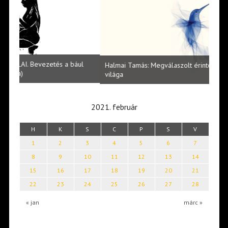
l
Halmai Tamás: Megválaszolt érintés. Leveles Ibolya költői
Laka
világa
2021. február
H
K
S
C
P
S
V
1
2
3
4
5
6
7
8
9
10
11
12
13
14
15
16
17
18
19
20
21
22
23
24
25
26
27
28
« jan
márc »