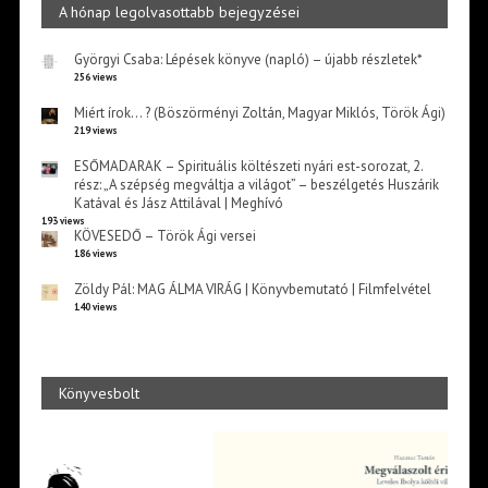
A hónap legolvasottabb bejegyzései
Györgyi Csaba: Lépések könyve (napló) – újabb részletek*
256 views
Miért írok… ? (Böszörményi Zoltán, Magyar Miklós, Török Ági)
219 views
ESŐMADARAK – Spirituális költészeti nyári est-sorozat, 2.
rész: „A szépség megváltja a világot” – beszélgetés Huszárik
Katával és Jász Attilával | Meghívó
193 views
KÖVESEDŐ – Török Ági versei
186 views
Zöldy Pál: MAG ÁLMA VIRÁG | Könyvbemutató | Filmfelvétel
140 views
Könyvesbolt