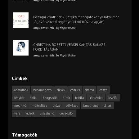
augusztus 7th | by
Napút Online
Pozsgai Zsolt: 1952 (játékfilm forgatókönyv Jókai Mór
„A jövő század regénye” című műve alapján)
augusztus 7th | by
Napút Online
CHRISTINA ROSETTI VERSEI KÁNTÁS BALÁZS
FORDÍTÁSÁBAN
augusztus 6th | by
Napút Online
Címkék
asztalfiók
beharangozó
cikkek
cédrus
dráma
esszé
fénykör
haiku
hangszóló
hírek
kritika
körkérdés
levélfa
meghívó
műfordítás
próza
pályázat
tanulmány
tárlat
vers
videók
visszhang
önszócikk
Támogatók