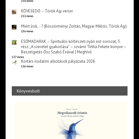
256 views
KÖVESEDŐ – Török Ági versei
213 views
Miért írok… ? (Böszörményi Zoltán, Magyar Miklós, Török Ági)
156 views
ESŐMADARAK – Spirituális költészeti nyári est-sorozat, 3.
rész: „A szeretet gyakorlása” – szvámí Tírtha Fekete könyve –
Beszélgetés Ősz Szabó Évával | Meghívó
137 views
Kortárs irodalmi alkotások pályázata 2026
136 views
Könyvesbolt