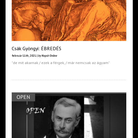
Csák Gyöngyi: ÉBREDÉS
február 11th, 2021 |
by Napút Online
"de mit akarnak / ezek a férgek, / már nemcsak az ágyam"
OPEN