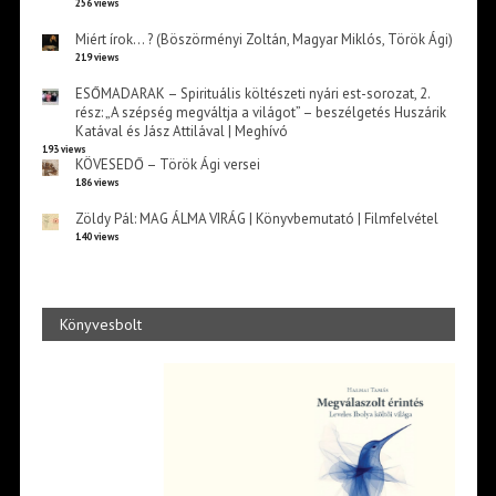
256 views
Miért írok… ? (Böszörményi Zoltán, Magyar Miklós, Török Ági)
219 views
ESŐMADARAK – Spirituális költészeti nyári est-sorozat, 2.
rész: „A szépség megváltja a világot” – beszélgetés Huszárik
Katával és Jász Attilával | Meghívó
193 views
KÖVESEDŐ – Török Ági versei
186 views
Zöldy Pál: MAG ÁLMA VIRÁG | Könyvbemutató | Filmfelvétel
140 views
Könyvesbolt