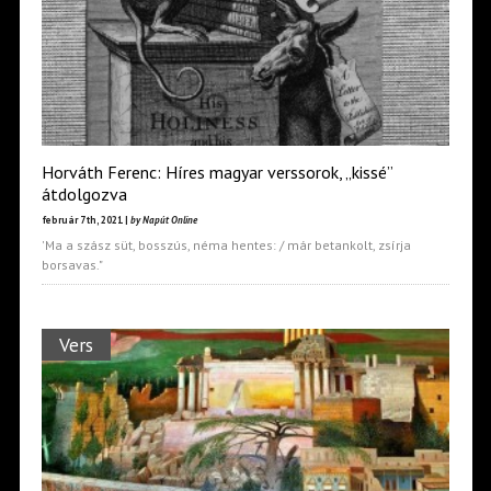
Horváth Ferenc: Híres magyar verssorok, „kissé”
átdolgozva
február 7th, 2021 |
by Napút Online
'Ma a szász süt, bosszús, néma hentes: / már betankolt, zsírja
borsavas."
Vers