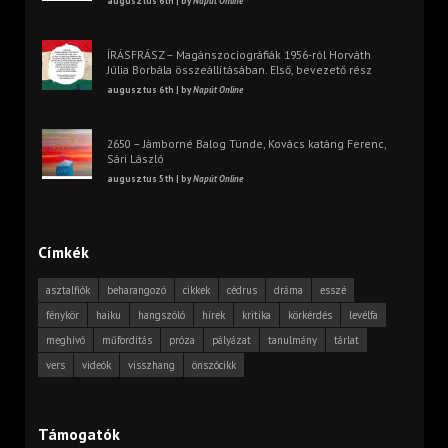
augusztus 6th | by
Napút Online
ÍRÁSFRÁSZ – Magánszociográfiák 1956-ról Horváth
Júlia Borbála összeállításában. Első, bevezető rész
augusztus 6th | by
Napút Online
2650 – Jámborné Balog Tünde, Kovács katáng Ferenc,
Sári László
augusztus 5th | by
Napút Online
Címkék
asztalfiók
beharangozó
cikkek
cédrus
dráma
esszé
fénykör
haiku
hangszóló
hírek
kritika
körkérdés
levélfa
meghívó
műfordítás
próza
pályázat
tanulmány
tárlat
vers
videók
visszhang
önszócikk
Támogatók