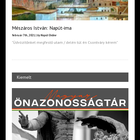
Mészáros István: Napút-ima
február 7th, 2021 |
by Napút Online
"Üdvözítőnket megfestő utam / delén túl én Csontváry kérem"
Kiemelt