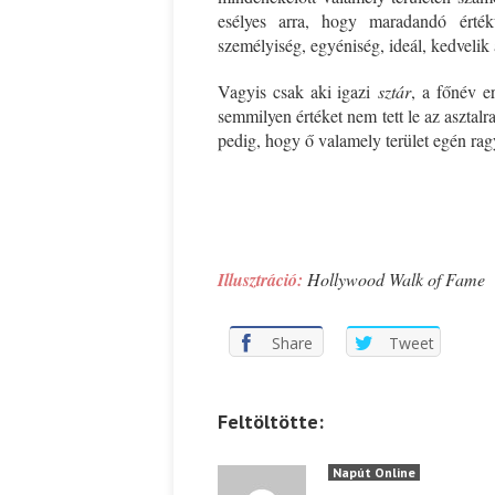
esélyes arra, hogy maradandó érté
személyiség, egyéniség, ideál, kedvelik
Vagyis csak aki igazi
sztár
, a főnév e
semmilyen értéket nem tett le az asztal
pedig, hogy ő valamely terület egén rag
*
*
Illusztráció:
Hollywood Walk of Fame
Share
Tweet
Feltöltötte:
Napút Online