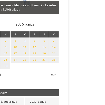
Lakatos Fleisz Katalin: Vasárna
ai Tamás: Megválaszolt érintés. Leveles
Sárszegen
a költői világa
2026. június
K
S
C
P
S
V
2
3
4
5
6
7
9
10
11
12
13
14
16
17
18
19
20
21
23
24
25
26
27
28
30
j
júl »
hívum
6. augusztus
2021. április