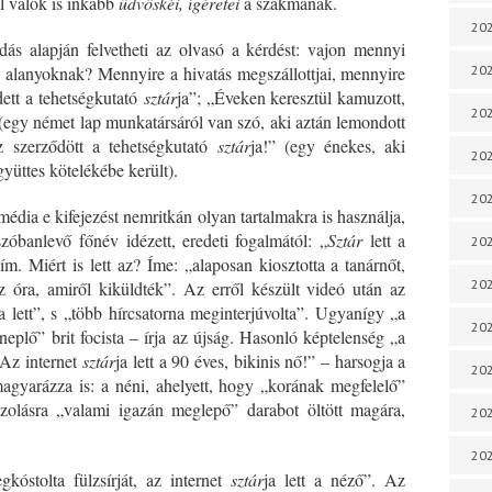
ül valók is inkább
üdvöskéi, ígéretei
a szakmának.
202
ás alapján felvetheti az olvasó a kérdést: vajon mennyi
z alanyoknak? Mennyire a hivatás megszállottjai, mennyire
202
ett a tehetségkutató
sztár
ja”; „Éveken keresztül kamuzott,
202
 (egy német lap munkatársáról van szó, aki aztán lemondott
oz szerződött a tehetségkutató
sztár
ja!” (egy énekes, aki
202
yüttes kötelékébe került).
202
édia e kifejezést nemritkán olyan tartalmakra is használja,
szóbanlevő főnév
idézett, eredeti fogalmától: „
Sztár
lett a
202
m. Miért is lett az? Íme: „alaposan kiosztotta a tanárnőt,
202
z óra, amiről kiküldték”. Az erről készült videó után az
ja lett”, s „több hírcsatorna meginterjúvolta”. Ugyanígy „a
20
neplő” brit focista – írja az újság. Hasonló képtelenség „a
„Az internet
sztár
ja lett a 90 éves, bikinis nő!” – harsogja a
20
gyarázza is: a néni, ahelyett, hogy „korának megfelelő”
nszolásra „valami igazán meglepő” darabot öltött magára,
202
202
óstolta fülzsírját, az internet
sztár
ja lett a néző”. Az