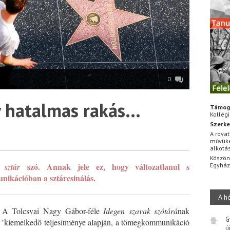
0
y hatalmas rakás…
Támog
Kollég
Szerke
A rovat
művüke
alkotá
Köszön
a
szó. Annak jele ez, hogy változatlanul s
sztár
Egyhá
nikációban a sztárcsinálás.
A h
g’. A Tolcsvai Nagy Gábor-féle
Idegen szavak szótárá
nak
G
e: ’kiemelkedő teljesítménye alapján, a tömegkommunikáció
ú