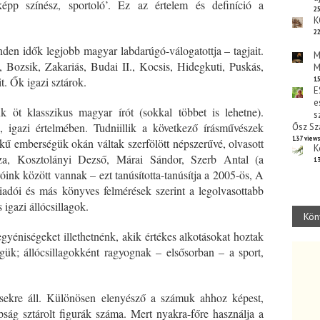
épp színész, sportoló’. Ez az értelem és definíció a
25
K
22
en idők legjobb magyar labdarúgó-válogatottja – tagjait.
M
 Bozsik, Zakariás, Budai II., Kocsis, Hidegkuti, Puskás,
M
t. Ők igazi sztárok.
15
E
e
k öt klasszikus magyar írót (sokkal többet is lehetne).
s
, igazi értelmében. Tudniillik a következő írásművészek
Ősz Sz
137 view
tékű emberségük okán váltak szerfölött népszerűvé, olvasott
K
za, Kosztolányi Dezső, Márai Sándor, Szerb Antal (a
13
óink között vannak – ezt tanúsította-tanúsítja a 2005-ös, A
adói és más könyves felmérések szerint a legolvasottabb
igazi állócsillagok.
Kön
gyéniségeket illethetnénk, akik értékes alkotásokat hoztak
gük; állócsillagokként ragyognak – elsősorban – a sport,
sekre áll. Különösen elenyésző a számuk ahhoz képest,
ág sztárolt figurák száma. Mert nyakra-főre használja a