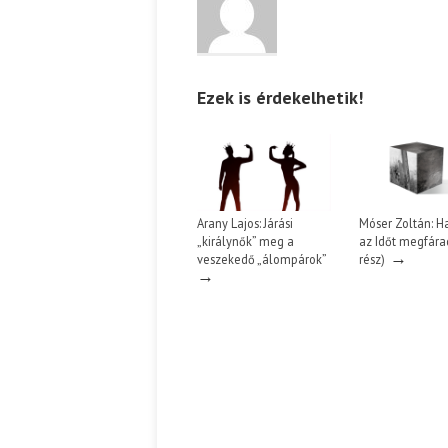
Ezek is érdekelhetik!
Arany Lajos: Járási
Móser Zoltán: H
„királynők” meg a
az Időt megfárad
→
veszekedő „álompárok”
rész)
→