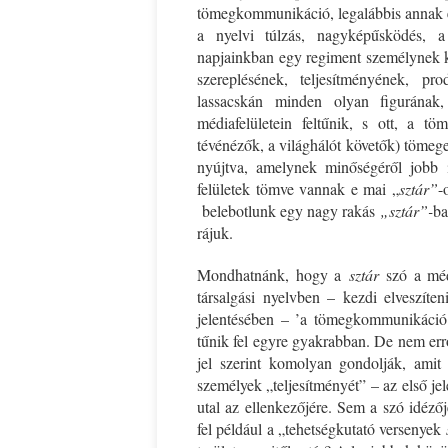
tömegkommunikáció, legalábbis annak eg
a nyelvi túlzás, nagyképűsködés, a 
Ispány Marietta: Szavak a fényből
Káplán Géza: Erotikai kala
napjainkban egy regiment személynek ki
szereplésének, teljesítményének, pro
lassacskán minden olyan figurának,
médiafelületein feltűnik, s ott, a t
tévénézők, a világhálót követők) tömegei
nyújtva, amelynek minőségéről jobb 
felületek tömve vannak e mai „
sztár”
-
belebotlunk egy nagy rakás
„sztár”-
ba
rájuk.
Mondhatnánk, hogy a
sztár
szó a médi
társalgási nyelvben – kezdi elveszíten
jelentésében – ’a tömegkommunikáció 
tűnik fel egyre gyakrabban. De nem er
jel szerint komolyan gondolják, amit
személyek „teljesítményét” – az első j
utal az ellenkezőjére. Sem a szó idéző
fel például a „tehetségkutató versenyek