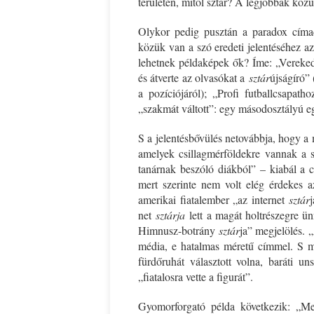
területen, mitől sztár? A legjobbak köz
Olykor pedig pusztán a paradox címad
közük van a szó eredeti jelentéséhez a
lehetnek példaképek ők? Íme: „Vereked
és átverte az olvasókat a
sztár
újságíró”
a pozíciójáról); „Profi futballcsapath
„szakmát váltott”: egy másodosztályú eg
S a jelentésbővülés netovábbja, hogy a m
amelyek csillagmérföldekre vannak a 
tanárnak beszóló diákból” – kiabál a cí
mert szerinte nem volt elég érdekes a
amerikai fiatalember „az internet
sztár
net
sztárja
lett a magát holtrészegre ün
Himnusz-botrány
sztár
ja” megjelölés. 
média, e hatalmas méretű címmel. S ma
fürdőruhát választott volna, baráti u
„fiatalosra vette a figurát”.
Gyomorforgató példa következik: „Megk