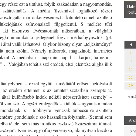
Parvathy Baul: A NAGY LELKEK DALAI.
y része ezt a titulust, folyik szakadatlan a nagyotmondás,
Bevezetés a bául ösvénybe (Fordította:
Halm
sztárcsinálás. A média (ilyesmivel foglalkozó része)
Rideg Zsófia)
Iboly
uz
osztogatta már önkényesen ezt a kitüntető címet, az illető
dukciójának színvonalától függetlenül. S mellére tűzi
 aki bizonyos tévécsatornák műsoraiban, a világháló
ömegkommunikáció jellegénél fogva médiafogyasztók (pl.
 által válik láthatóvá. Olykor bizony olyan „teljesítményt”
H
itt nem szólni. Némely műsorok, magazinok, internetes
1
okkal. A médiában – nap mint nap, ha akarjuk, ha nem –
8
”… Valójában tehát a szó eredeti, első jelentése aligha illik
15
22
anyelvben – ezzel együtt a médiától erősen befolyásolt
29
i az eredeti értelmét, s az említett szótárban szereplő 2.
által különösebb indok nélkül népszerűsített személy’ –
« má
ről van szó! A
sztár
t emlegetők – kiáltók – ugyanis minden
 mondanak, s – többnyire igencsak túlbecsülve az illető
elentésre gondolnak e szó használata folyamán. (Semmi sem
Arc
jelbe tétele, sem más ironikus eszköz.) Százszámra tűnnek
sztár
jai”. Kérdés: egy (ifjú) versenyző, aki nyilván kezdő a
202