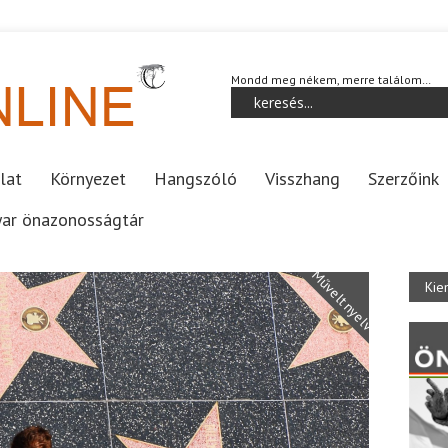
Mondd meg nékem, merre találom…
lat
Környezet
Hangszóló
Visszhang
Szerzőink
ar önazonosságtár
Művelt nyelv
Kie