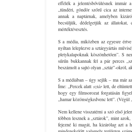
effélék a jelentésbővülésnek immár a 
„tündéri, göndör szőrű cica az intern
annak a naptárnak, amelyben kizáról
becsüljük, dédelgetjük az állatokat,
mértéktévesztés.
S a média, miközben az egyesre értve m
nyíltan leleplezve a sztárgyártás művis
pletykalapoknak köszönhetően”. S 
sűrűn bukkannak fel a pár perces „sz
beszámolt a sajtó olyan „sztár”-okról, 
S a médiában – úgy sejlik – ma már az i
Íme: „Percek alatt
sztár
lett, de eltünte
hogy egy filmsorozat forgatásán figy
„hamar közönségkedvenc lett”. (Végül „di
Nem kellene visszatérni a szó első jel
többen lesznek a „sztárok”, mint azok,
fejezné ki magát, ha kizárólag azt a h
mindenekelőtt valamely területen számo