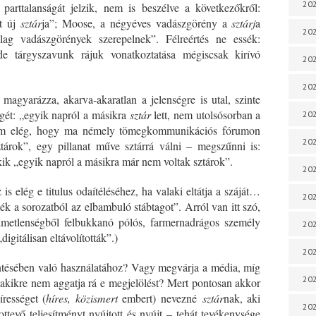
202
parttalanságát jelzik, nem is beszélve a következőkről:
et új
sztár
ja”; Moose, a négyéves vadászgörény a
sztárj
a
202
ag vadászgörények szerepelnek”. Félreértés ne essék:
 de tárgyszavunk rájuk vonatkoztatása mégiscsak kirívó
202
202
agyarázza, akarva-akaratlan a jelenségre is utal, szinte
égét: „egyik napról a másikra
sztár
lett, nem utolsósorban a
202
nem elég, hogy ma némely tömegkommunikációs fórumon
202
tárok”, egy pillanat műve sztárrá válni
–
megszűnni is:
akik „egyik napról a másikra már nem voltak sztárok”.
202
s elég e titulus odaítéléséhez, ha valaki eltátja a száját…
202
tték a sorozatból az elbambuló stábtagot”. Arról van itt szó,
elmetlenségből felbukkanó pólós, farmernadrágos személy
20
gitálisan eltávolították”.)
20
entésében való használatához? Vagy megvárja a média, míg
202
 akikre nem aggatja rá e megjelölést? Mert pontosan akkor
írességet (
híres, közismert
embert) nevezné
sztár
nak, aki
202
ttevő teljesítményt nyújtott és nyújt – tehát tevékenysége