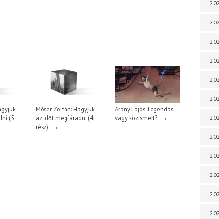
202
202
202
202
202
202
agyjuk
Móser Zoltán: Hagyjuk
Arany Lajos: Legendás
→
ni (5.
az Időt megfáradni (4.
vagy közismert?
202
→
rész)
202
202
20
20
202