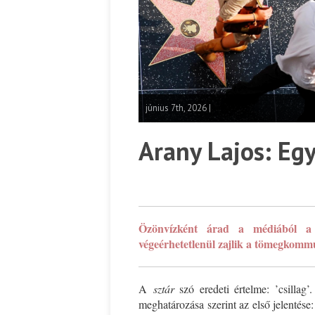
június 7th, 2026 |
Arany Lajos: Eg
*
Özönvízként árad a médiából 
végeérhetetlenül zajlik a tömegkommu
A
sztár
szó eredeti értelme: ’csilla
meghatározása szerint az első jelentés