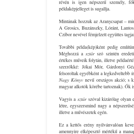
révén is igen népszerű személy, fők
példaképjelleget is sugallja.
Mintának hozzuk az Aranycsapat – mind
A Grosics, Buzánszky, Lóránt, Lantos,
Czibor nevével fémjelzett együttes tagjai
További példa(kép)ként pedig említün
Méghozzá a
sztár
szó szintén eredeti
értékes műveik folytán, illetve példaér
szerzőkké: Jókai Mór, Gárdonyi Gé
felsoroltak egyébként a legkedveltebb ír
Nagy Könyv
nevű országos akció; s ki
magyar alkotók körébe tartoznak). Ők is 
Vagyis a
sztár
szóval kizárólag olyan e
létre, egyszersmind nagy a népszerűsé
illetve a művészetek egén.
Ez a kettős erény nyilvánvalóan keve
amennyire elképesztő mértékű a manaps