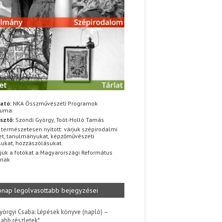
ató:
NKA Összművészeti Programok
iuma
sztő:
Szondi György, Toót-Holló Tamás
 természetesen nyitott: várjuk szépirodalmi
t, tanulmányukat, képzőművészeti
sukat, hozzászólásukat.
jük a fotókat a Magyarországi Református
znak
ónap legolvasottabb bejegyzései
yörgyi Csaba: Lépések könyve (napló) –
jabb részletek*