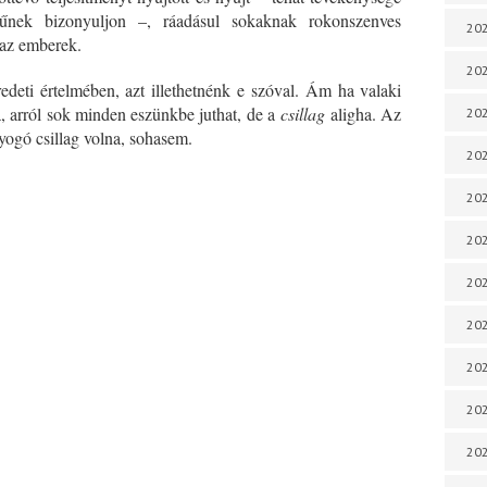
kűnek bizonyuljon –, ráadásul sokaknak rokonszenves
202
 az emberek.
202
redeti értelmében, azt illethetnénk e szóval. Ám ha valaki
ra, arról sok minden eszünkbe juthat, de a
csillag
aligha. Az
202
yogó csillag volna, sohasem.
202
202
202
202
202
20
20
202