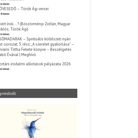
6 views
ÖVESEDŐ – Török Ági versei
4 views
iért írok… ? (Böszörményi Zoltán, Magyar
iklós, Török Ági)
6 views
SŐMADARAK – Spirituális költészeti nyári
st-sorozat, 3. rész: „A szeretet gyakorlása” –
zvámí Tírtha Fekete könyve – Beszélgetés
abó Évával | Meghívó
s
ortárs irodalmi alkotások pályázata 2026
6 views
yvesbolt