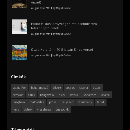
Árpád)
augusztus 9th | by
Napút Online
Fodor Miklós: Árnyvilág felett is áthullámzó,
lélekringató dalok
augusztus 9th | by
Napút Online
Ősz a Hargitán – Pálfi István János versei
augusztus 8th | by
Napút Online
Címkék
asztalfiók
beharangozó
cikkek
cédrus
dráma
esszé
fénykör
haiku
hangszóló
hírek
kritika
körkérdés
levélfa
meghívó
műfordítás
próza
pályázat
tanulmány
tárlat
vers
videók
visszhang
önszócikk
Támogatók