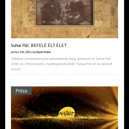
Suhai Pál: BEFELÉ ÉLT ÉLET
június 5th, 2021 |
by Napút Online
"értékes leveleskönyvet jelentetünk meg, amelyet id. Suhai Pál
1945 és 1950 közötti „hadifogolyéveiből” Suhai Pál írt és állított
össze"
Próza