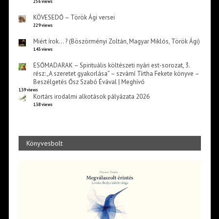
256 views
KÖVESEDŐ – Török Ági versei
229 views
Miért írok… ? (Böszörményi Zoltán, Magyar Miklós, Török Ági)
143 views
ESŐMADARAK – Spirituális költészeti nyári est-sorozat, 3.
rész: „A szeretet gyakorlása” – szvámí Tírtha Fekete könyve –
Beszélgetés Ősz Szabó Évával | Meghívó
139 views
Kortárs irodalmi alkotások pályázata 2026
138 views
Könyvesbolt