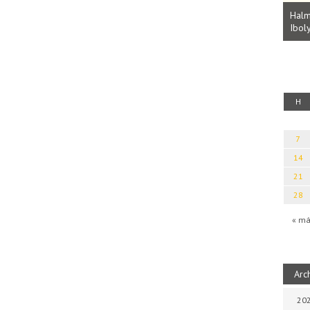
Parvathy Baul: A NAGY LELKEK DALAI.
Bevezetés a bául ösvénybe (Fordította:
Halm
Rideg Zsófia)
Iboly
uz
H
7
14
21
28
« má
Arc
202