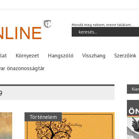
Mondd meg nékem, merre találom…
lat
Környezet
Hangszóló
Visszhang
Szerzőink
ar önazonosságtár
Kie
9
Történelem