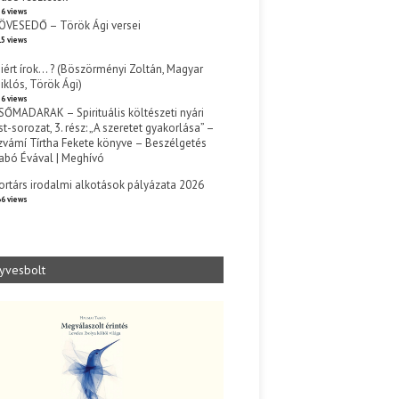
6 views
ÖVESEDŐ – Török Ági versei
5 views
iért írok… ? (Böszörményi Zoltán, Magyar
iklós, Török Ági)
6 views
SŐMADARAK – Spirituális költészeti nyári
st-sorozat, 3. rész: „A szeretet gyakorlása” –
zvámí Tírtha Fekete könyve – Beszélgetés
abó Évával | Meghívó
s
ortárs irodalmi alkotások pályázata 2026
6 views
yvesbolt