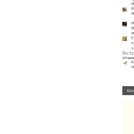
25
K
21
M
M
15
E
e
s
Ősz Sz
137 view
K
13
Kön