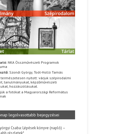
ató:
NKA Összművészeti Programok
iuma
sztő:
Szondi György, Toót-Holló Tamás
 természetesen nyitott: várjuk szépirodalmi
t, tanulmányukat, képzőművészeti
sukat, hozzászólásukat.
jük a fotókat a Magyarországi Református
znak
ónap legolvasottabb bejegyzései
yörgyi Csaba: Lépések könyve (napló) –
jabb részletek*