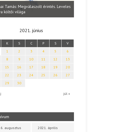
Lakatos Fleisz Katalin: Vasárna
ai Tamás: Megválaszolt érintés. Leveles
Sárszegen
a költői világa
2021. június
K
S
C
P
S
V
1
2
3
4
5
6
8
9
10
11
12
13
15
16
17
18
19
20
22
23
24
25
26
27
29
30
j
júl »
hívum
6. augusztus
2021. április