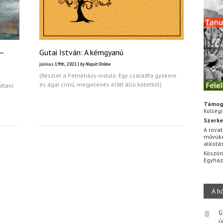
 –
Gutai István: A kémgyanú
június 19th, 2021 |
by Napút Online
(Részlet a Petneházy-induló. Egy családfa gyökere
és ágai című, megjelenés előtt álló kötetből)
ttani
Támog
Kollég
Szerke
A rovat
művüke
alkotá
Köszön
Egyhá
A h
G
ú