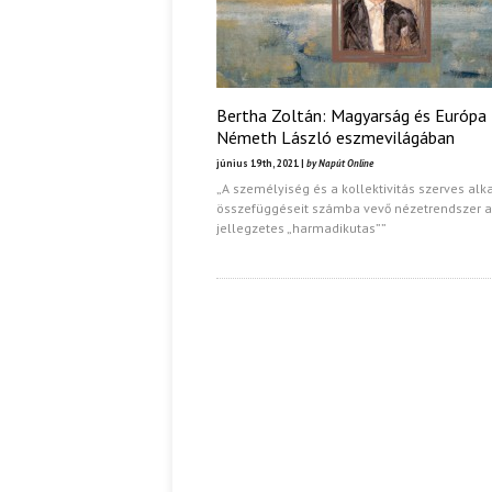
Bertha Zoltán: Magyarság és Európa
Németh László eszmevilágában
június 19th, 2021 |
by Napút Online
„A személyiség és a kollektivitás szerves alka
összefüggéseit számba vevő nézetrendszer a
jellegzetes „harmadikutas””