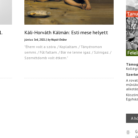
1.
Káli-Horváth Kálmán: Esti mese helyett
június 3rd, 2021 |
by Napút Online
"Éhem volt a szóra. / Koplaltam. / Tányéromon
semmi. / Fűt faltam. / Bár ne lenne igaz. / Színigaz. /
Szemétdomb volt étkem."
Támog
Kollég
Szerke
A rovat
művüke
alkotá
Köszön
Egyhá
A h
G
ú