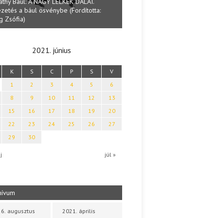
athy Baul: A NAGY LELKEK DALAI.
zetés a bául ösvénybe (Fordította:
Halmai Tamás: Megválaszolt ér
g Zsófia)
Ibolya költői világa
2021. június
K
S
C
P
S
V
1
2
3
4
5
6
8
9
10
11
12
13
15
16
17
18
19
20
22
23
24
25
26
27
29
30
j
júl »
hívum
6. augusztus
2021. április