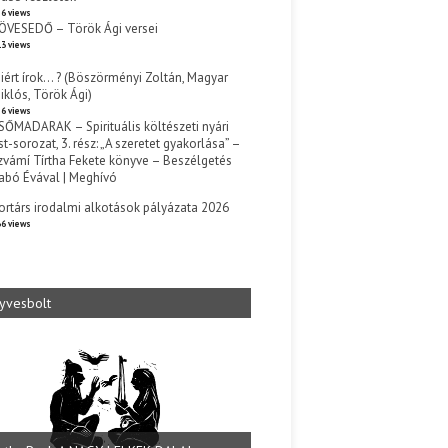
6 views
ÖVESEDŐ – Török Ági versei
3 views
iért írok… ? (Böszörményi Zoltán, Magyar
iklós, Török Ági)
6 views
SŐMADARAK – Spirituális költészeti nyári
st-sorozat, 3. rész: „A szeretet gyakorlása” –
zvámí Tírtha Fekete könyve – Beszélgetés
abó Évával | Meghívó
s
ortárs irodalmi alkotások pályázata 2026
6 views
yvesbolt