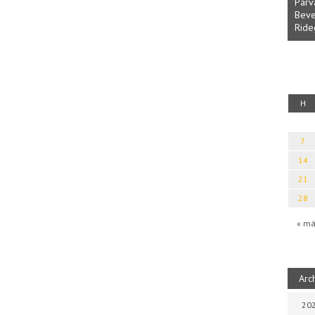
Parv
Beve
Ride
fényből
Káplán Géza: Erotikai kalauz
H
7
14
21
28
« má
Arc
202