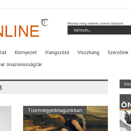
Mondd meg nékem, merre találom…
lat
Környezet
Hangszóló
Visszhang
Szerzőink
ar önazonosságtár
Kie
3
Tizennegyedmagunkban