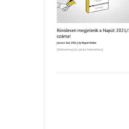
Rövidesen megjelenik a Napút 2021/
száma!
június 3rd, 2021 |
by Napút Online
(Hetvennyolc jeles hetvenes)