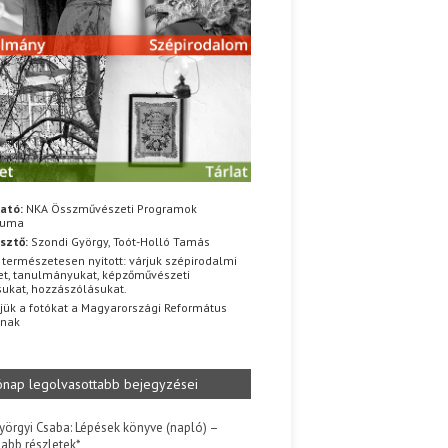
ató:
NKA Összművészeti Programok
iuma
sztő:
Szondi György, Toót-Holló Tamás
 természetesen nyitott: várjuk szépirodalmi
t, tanulmányukat, képzőművészeti
sukat, hozzászólásukat.
jük a fotókat a Magyarországi Református
znak
ónap legolvasottabb bejegyzései
yörgyi Csaba: Lépések könyve (napló) –
jabb részletek*