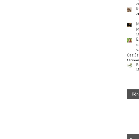
25
K
21
M
M
15
E
e
s
Ősz Sz
137 view
K
13
Kön