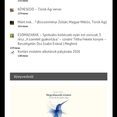
256 views
KÖVESEDŐ – Török Ági versei
229 views
Miért írok… ? (Böszörményi Zoltán, Magyar Miklós, Török Ági)
156 views
ESŐMADARAK – Spirituális költészeti nyári est-sorozat, 3.
rész: „A szeretet gyakorlása” – szvámí Tírtha Fekete könyve –
Beszélgetés Ősz Szabó Évával | Meghívó
139 views
Kortárs irodalmi alkotások pályázata 2026
138 views
Könyvesbolt