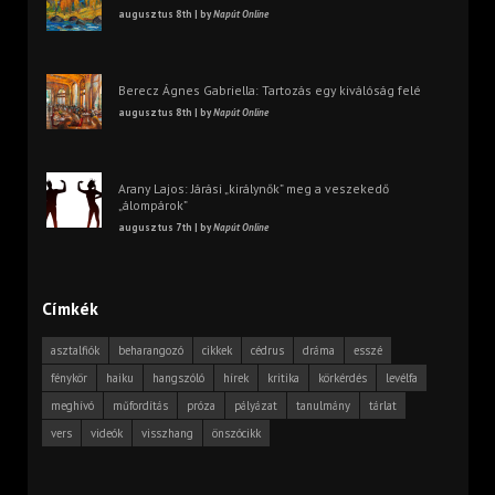
augusztus 8th | by
Napút Online
Berecz Ágnes Gabriella: Tartozás egy kiválóság felé
augusztus 8th | by
Napút Online
Arany Lajos: Járási „királynők” meg a veszekedő
„álompárok”
augusztus 7th | by
Napút Online
Címkék
asztalfiók
beharangozó
cikkek
cédrus
dráma
esszé
fénykör
haiku
hangszóló
hírek
kritika
körkérdés
levélfa
meghívó
műfordítás
próza
pályázat
tanulmány
tárlat
vers
videók
visszhang
önszócikk