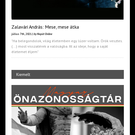
Zalavári András: Mese, mese átka
július 7th, 2021 |
by Napút Online
"Ha belegondolok, világ életemben egy lúzer voltam. Örök vesztes.
(...) most visszatérek a valóságba. Itt az ideje, hogy a saját
életemet éljem"
Kiemelt