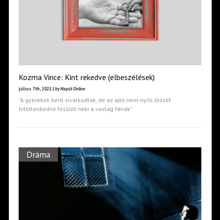
Kozma Vince: Kint rekedve (elbeszélések)
július 7th, 2021 |
by Napút Online
"A gyerekek bent sivalkodtak, de az ajtó nem nyílt. József
hitetlenkedve feszült neki a vastag fának"
Dráma