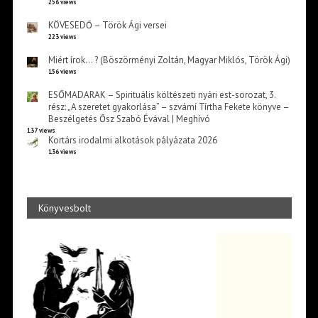
256 views
KÖVESEDŐ – Török Ági versei
223 views
Miért írok… ? (Böszörményi Zoltán, Magyar Miklós, Török Ági)
156 views
ESŐMADARAK – Spirituális költészeti nyári est-sorozat, 3.
rész: „A szeretet gyakorlása” – szvámí Tírtha Fekete könyve –
Beszélgetés Ősz Szabó Évával | Meghívó
137 views
Kortárs irodalmi alkotások pályázata 2026
136 views
Könyvesbolt