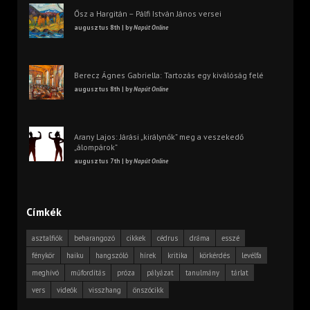
Ősz a Hargitán – Pálfi István János versei
augusztus 8th | by
Napút Online
Berecz Ágnes Gabriella: Tartozás egy kiválóság felé
augusztus 8th | by
Napút Online
Arany Lajos: Járási „királynők” meg a veszekedő
„álompárok”
augusztus 7th | by
Napút Online
Címkék
asztalfiók
beharangozó
cikkek
cédrus
dráma
esszé
fénykör
haiku
hangszóló
hírek
kritika
körkérdés
levélfa
meghívó
műfordítás
próza
pályázat
tanulmány
tárlat
vers
videók
visszhang
önszócikk