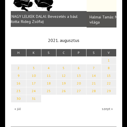
l
Halmai Tamás: Megválaszolt érintés. Leveles Ibolya költői
Laka
világa
2021. augusztus
H
K
S
C
P
S
V
1
2
3
4
5
6
7
8
9
10
11
12
13
14
15
16
17
18
19
20
21
22
23
24
25
26
27
28
29
30
31
« júl
szept »