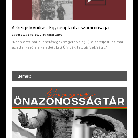
A. Gergely András: Egy neoplantai szomorúságai
augusztus 23rd, 2021 |
by Napút Online
"Neoplanta bár a lehetőségek szigete volt (...), a beteljesülés már
az ellenkezőre sikeredett. Lett Újvidék, lett újvidékiség..."
Kiemelt