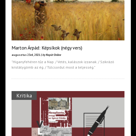
Marton Árpád: Képsíkok (négy vers)
augusztus 23rd, 2021 |
by Napút Online
"Higanyfehéren tűz a Nap. / Vetés, kalászok izzanak. / Szikrázó
kristálygömb az ég. / Túlcsordul most a teljesség."
Kritika