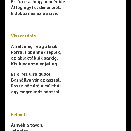
És furcsa, hogy nem ér ide.
Átlóg egy fél dimenziót.
E dobbanás az ő szíve.
Visszatérés
A hall még félig alszik.
Porral libbennek leplek,
az ablaktáblák sarkig.
Kis biedermeier jelleg.
Ez ő. Ma újra dúdol.
Barnállva vár az asztal.
Rossz hőmérő a múltból
egy megrekedt adattal.
Félmúlt
Árnyék a tavon.
Jelenlét.