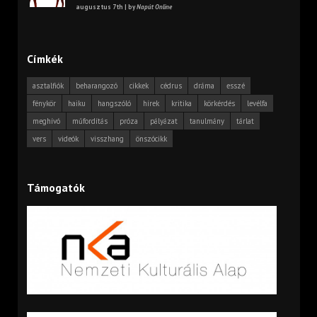
augusztus 7th | by
Napút Online
Címkék
asztalfiók
beharangozó
cikkek
cédrus
dráma
esszé
fénykör
haiku
hangszóló
hírek
kritika
körkérdés
levélfa
meghívó
műfordítás
próza
pályázat
tanulmány
tárlat
vers
videók
visszhang
önszócikk
Támogatók