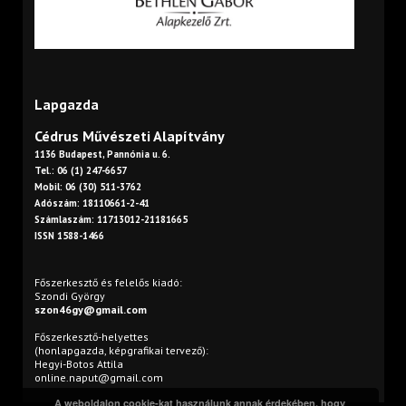
Lapgazda
Cédrus Művészeti Alapítvány
1136 Budapest, Pannónia u. 6.
Tel.: 06 (1) 247-6657
Mobil: 06 (30) 511-3762
Adószám: 18110661-2-41
Számlaszám: 11713012-21181665
ISSN 1588-1466
Főszerkesztő és felelős kiadó:
Szondi György
szon46gy@gmail.com
Főszerkesztő-helyettes
(honlapgazda, képgrafikai tervező):
Hegyi-Botos Attila
online.naput@gmail.com
A weboldalon cookie-kat használunk annak érdekében, hogy