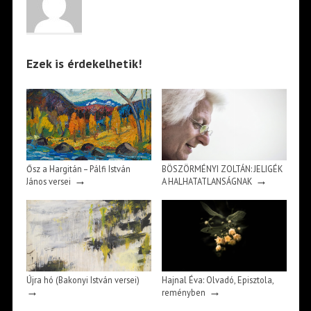
Ezek is érdekelhetik!
Ősz a Hargitán – Pálfi István
BÖSZÖRMÉNYI ZOLTÁN: JELIGÉK
→
→
János versei
A HALHATATLANSÁGNAK
Újra hó (Bakonyi István versei)
Hajnal Éva: Olvadó, Episztola,
→
→
reményben