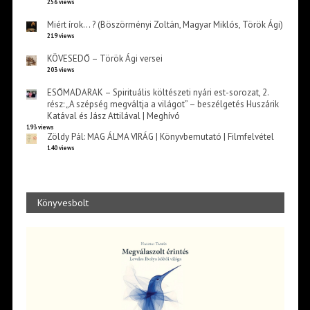
256 views
Miért írok… ? (Böszörményi Zoltán, Magyar Miklós, Török Ági)
219 views
KÖVESEDŐ – Török Ági versei
203 views
ESŐMADARAK – Spirituális költészeti nyári est-sorozat, 2.
rész: „A szépség megváltja a világot” – beszélgetés Huszárik
Katával és Jász Attilával | Meghívó
193 views
Zöldy Pál: MAG ÁLMA VIRÁG | Könyvbemutató | Filmfelvétel
140 views
Könyvesbolt