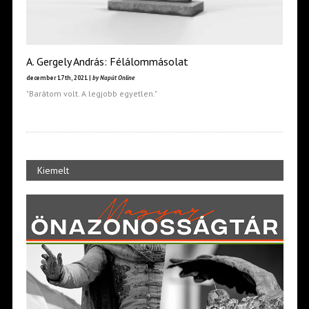
A. Gergely András: Félálommásolat
december 17th, 2021 |
by Napút Online
"Barátom volt. A legjobb egyetlen."
Kiemelt