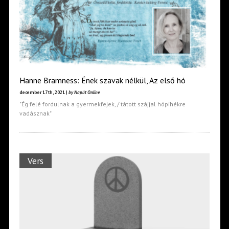
Hanne Bramness: Ének szavak nélkül, Az első hó
december 17th, 2021 |
by Napút Online
"Ég felé fordulnak a gyermekfejek, / tátott szájjal hópihékre
vadásznak"
Vers