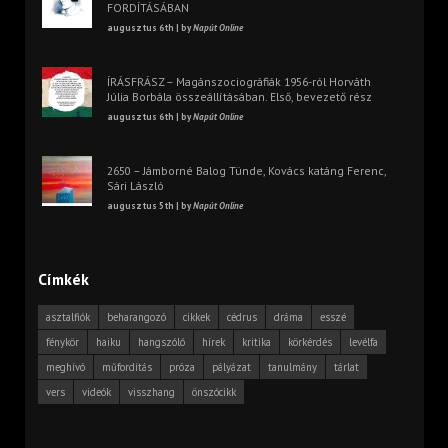
FORDÍTÁSÁBAN
augusztus 6th | by
Napút Online
ÍRÁSFRÁSZ – Magánszociográfiák 1956-ról Horváth
Júlia Borbála összeállításában. Első, bevezető rész
augusztus 6th | by
Napút Online
2650 – Jámborné Balog Tünde, Kovács katáng Ferenc,
Sári László
augusztus 5th | by
Napút Online
Címkék
asztalfiók
beharangozó
cikkek
cédrus
dráma
esszé
fénykör
haiku
hangszóló
hírek
kritika
körkérdés
levélfa
meghívó
műfordítás
próza
pályázat
tanulmány
tárlat
vers
videók
visszhang
önszócikk