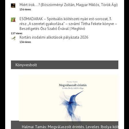
Miért írok… ? (Böszörményi Zoltán, Magyar Miklós, Török Ági)
156 views
ESŐMADARAK – Spirituális költészeti nyári est-sorozat, 3.
rész: „A szeretet gyakorlása” – szvámí Tírtha Fekete könyve –
Beszélgetés Ősz Szabó Évával | Meghívó
137 views
Kortárs irodalmi alkotások pályázata 2026
136 views
Könyvesbolt
l
Halmai Tamás: Megválaszolt érintés. Leveles Ibolya költői