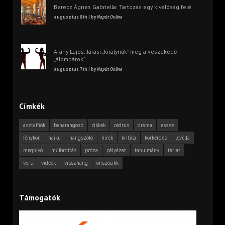
Berecz Ágnes Gabriella: Tartozás egy kiválóság felé
augusztus 8th | by
Napút Online
Arany Lajos: Járási „királynők” meg a veszekedő
„álompárok”
augusztus 7th | by
Napút Online
Címkék
asztalfiók
beharangozó
cikkek
cédrus
dráma
esszé
fénykör
haiku
hangszóló
hírek
kritika
körkérdés
levélfa
meghívó
műfordítás
próza
pályázat
tanulmány
tárlat
vers
videók
visszhang
önszócikk
Támogatók