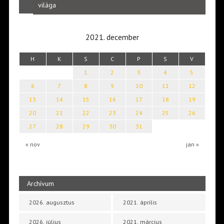
Laka
világa
2021. december
H
K
S
C
P
S
V
1
2
3
4
5
6
7
8
9
10
11
12
13
14
15
16
17
18
19
20
21
22
23
24
25
26
27
28
29
30
31
« nov
jan »
Archívum
2026. augusztus
2021. április
2026. július
2021. március