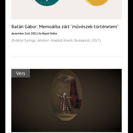
Batári Gábor: Memoárba zárt “művészek-történelem”
december 2nd, 2021 |
by Napút Online
(Erdélyi György: Amikor - Napkút Kiadó, Budapest, 2017)
Vers