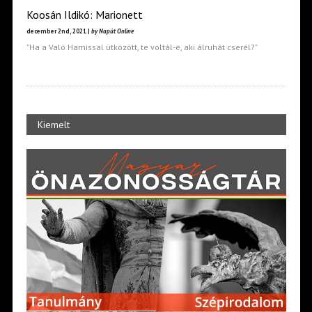
Koosán Ildikó: Marionett
december 2nd, 2021 |
by Napút Online
"Ha a Való Hamissal ütközött, te voltál-e, aki álruhát cserél?"
Kiemelt