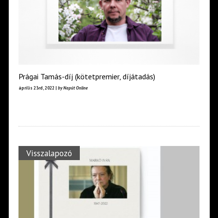
Prágai Tamás-díj (kötetpremier, díjátadás)
április 23rd, 2022 |
by Napút Online
Visszalapozó