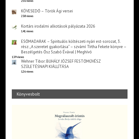
256 views
KÖVESEDŐ – Török Ági versei
238 views
Kortárs irodalmi alkotások pályázata 2026
141 views
ESŐMADARAK – Spirituális költészeti nyári est-sorozat, 3.
rész: „A szeretet gyakorlása” – szvámí Tírtha Fekete könyve –
Beszélgetés Ősz Szabó Évával | Meghívó
139 views
Wehner Tibor: BUHÁLY JÓZSEF FESTŐMŰVÉSZ
SZÜLETÉSNAPI KIÁLLÍTÁSA
126 views
Könyvesbolt