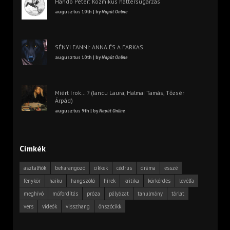
Handó Péter: Kozmikus háttérsugárzás
augusztus 10th | by
Napút Online
SÉNYI FANNI: ANNA ÉS A FARKAS
augusztus 10th | by
Napút Online
Miért írok… ? (Iancu Laura, Halmai Tamás, Tőzsér
Árpád)
augusztus 9th | by
Napút Online
Címkék
asztalfiók
beharangozó
cikkek
cédrus
dráma
esszé
fénykör
haiku
hangszóló
hírek
kritika
körkérdés
levélfa
meghívó
műfordítás
próza
pályázat
tanulmány
tárlat
vers
videók
visszhang
önszócikk