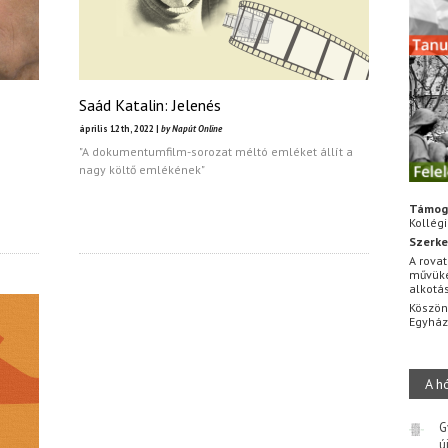
Saád Katalin: Jelenés
április 12th, 2022 |
by Napút Online
"A dokumentumfilm-sorozat méltó emléket állít a
nagy költő emlékének"
Támog
Kollég
Szerke
A rovat
művüke
alkotá
Köszön
Egyhá
A h
G
ú