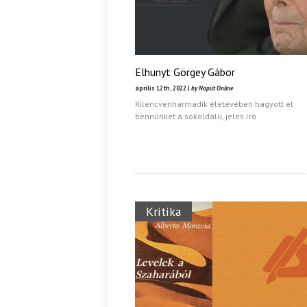
Elhunyt Görgey Gábor
április 12th, 2022 |
by Napút Online
Kilencvenharmadik életévében hagyott el
bennünket a sokoldalú, jeles író
Kritika