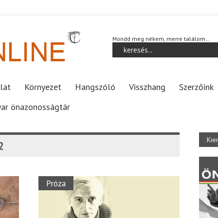
Mondd meg nékem, merre találom…
lat
Környezet
Hangszóló
Visszhang
Szerzőink
ar önazonosságtár
Kie
2
Próza