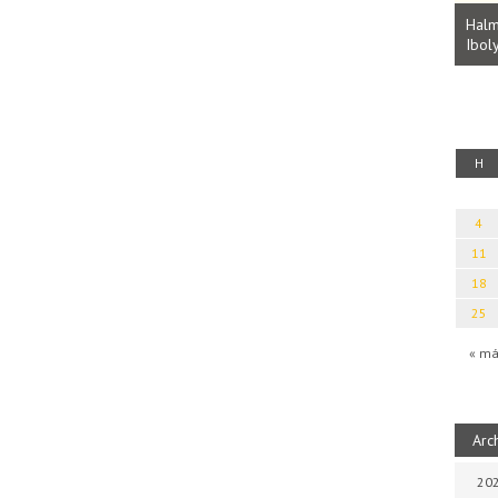
Parvathy Baul: A NAGY LELKEK DALAI.
Bevezetés a bául ösvénybe (Fordította:
Halm
Rideg Zsófia)
Iboly
uz
H
4
11
18
25
« má
Arc
202