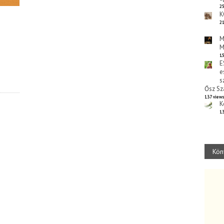
25
K
21
M
M
15
E
e
s
Ősz Sz
137 view
K
13
Kön