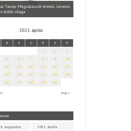
Lakatos Fleisz Katalin: Vasárna
ai Tamás: Megválaszolt érintés. Leveles
Sárszegen
a költői világa
2022. április
K
S
C
P
S
V
1
2
3
5
6
7
8
9
10
12
13
14
15
16
17
19
20
21
22
23
24
26
27
28
29
30
rc
máj »
hívum
6. augusztus
2021. április