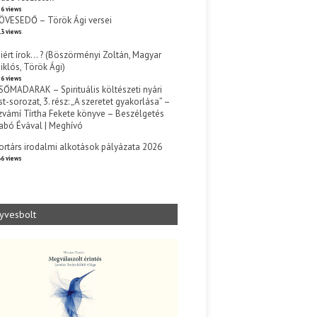
6 views
ÖVESEDŐ – Török Ági versei
3 views
iért írok… ? (Böszörményi Zoltán, Magyar
iklós, Török Ági)
6 views
SŐMADARAK – Spirituális költészeti nyári
st-sorozat, 3. rész: „A szeretet gyakorlása” –
zvámí Tírtha Fekete könyve – Beszélgetés
abó Évával | Meghívó
s
ortárs irodalmi alkotások pályázata 2026
6 views
yvesbolt