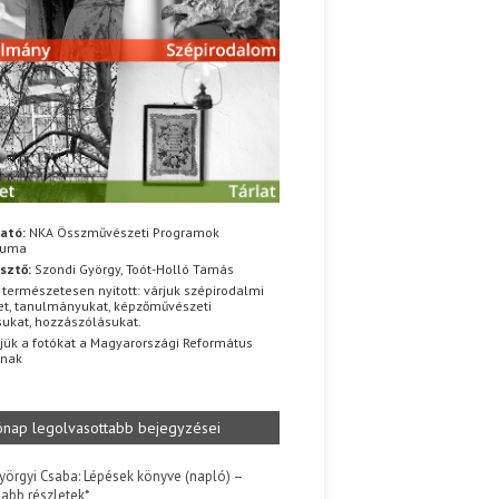
ató:
NKA Összművészeti Programok
iuma
sztő:
Szondi György, Toót-Holló Tamás
 természetesen nyitott: várjuk szépirodalmi
t, tanulmányukat, képzőművészeti
sukat, hozzászólásukat.
jük a fotókat a Magyarországi Református
znak
ónap legolvasottabb bejegyzései
yörgyi Csaba: Lépések könyve (napló) –
jabb részletek*