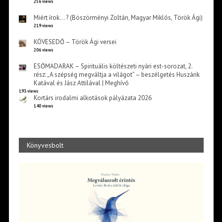
256 views
Miért írok… ? (Böszörményi Zoltán, Magyar Miklós, Török Ági)
219 views
KÖVESEDŐ – Török Ági versei
206 views
ESŐMADARAK – Spirituális költészeti nyári est-sorozat, 2.
rész: „A szépség megváltja a világot” – beszélgetés Huszárik
Katával és Jász Attilával | Meghívó
193 views
Kortárs irodalmi alkotások pályázata 2026
140 views
Könyvesbolt