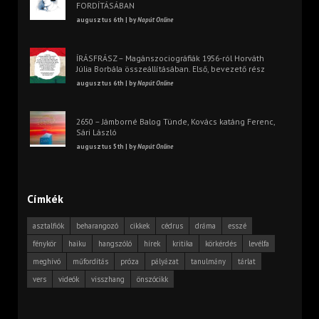
FORDÍTÁSÁBAN
augusztus 6th | by
Napút Online
ÍRÁSFRÁSZ – Magánszociográfiák 1956-ról Horváth
Júlia Borbála összeállításában. Első, bevezető rész
augusztus 6th | by
Napút Online
2650 – Jámborné Balog Tünde, Kovács katáng Ferenc,
Sári László
augusztus 5th | by
Napút Online
Címkék
asztalfiók
beharangozó
cikkek
cédrus
dráma
esszé
fénykör
haiku
hangszóló
hírek
kritika
körkérdés
levélfa
meghívó
műfordítás
próza
pályázat
tanulmány
tárlat
vers
videók
visszhang
önszócikk