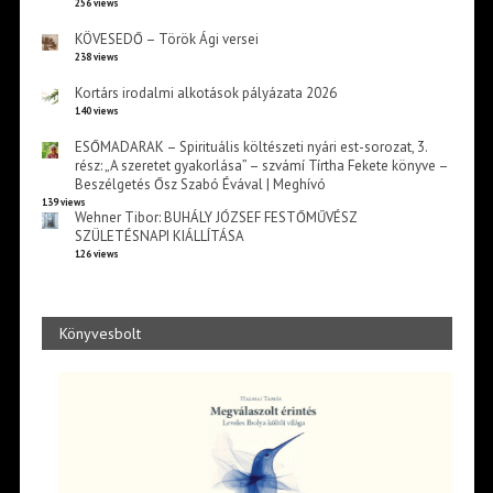
256 views
KÖVESEDŐ – Török Ági versei
238 views
Kortárs irodalmi alkotások pályázata 2026
140 views
ESŐMADARAK – Spirituális költészeti nyári est-sorozat, 3.
rész: „A szeretet gyakorlása” – szvámí Tírtha Fekete könyve –
Beszélgetés Ősz Szabó Évával | Meghívó
139 views
Wehner Tibor: BUHÁLY JÓZSEF FESTŐMŰVÉSZ
SZÜLETÉSNAPI KIÁLLÍTÁSA
126 views
Könyvesbolt