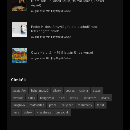
Miért írok… ? (Iancu Laura, Halmai Tamás, Tőzsér
Árpád)
augusztus 9th | by
Napút Online
Fodor Miklós: Árnyvilág felett is áthullámzó,
lélekringató dalok
augusztus 9th | by
Napút Online
Ősz a Hargitán – Pálfi István János versei
augusztus 8th | by
Napút Online
Címkék
asztalfiók
beharangozó
cikkek
cédrus
dráma
esszé
fénykör
haiku
hangszóló
hírek
kritika
körkérdés
levélfa
meghívó
műfordítás
próza
pályázat
tanulmány
tárlat
vers
videók
visszhang
önszócikk