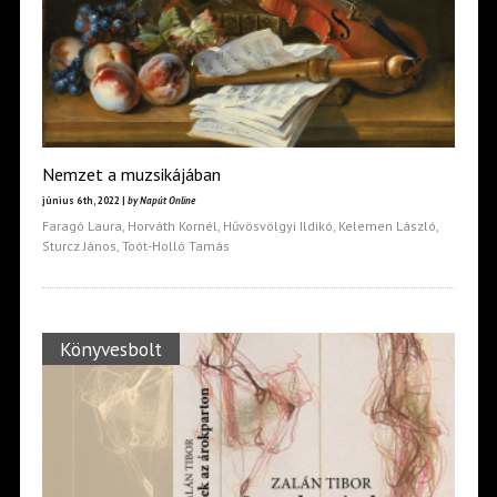
Nemzet a muzsikájában
június 6th, 2022 |
by Napút Online
Faragó Laura, Horváth Kornél, Hűvösvölgyi Ildikó, Kelemen László,
Sturcz János, Toót-Holló Tamás
Könyvesbolt