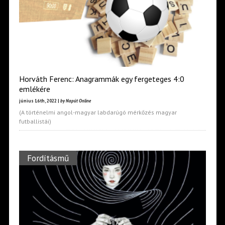
Horváth Ferenc: Anagrammák egy fergeteges 4:0
emlékére
június 16th, 2022 |
by Napút Online
(A történelmi angol-magyar labdarúgó mérkőzés magyar
futballistái)
Fordításmű