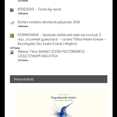
256 views
KÖVESEDŐ – Török Ági versei
238 views
Kortárs irodalmi alkotások pályázata 2026
140 views
ESŐMADARAK – Spirituális költészeti nyári est-sorozat, 3.
rész: „A szeretet gyakorlása” – szvámí Tírtha Fekete könyve –
Beszélgetés Ősz Szabó Évával | Meghívó
139 views
Wehner Tibor: BUHÁLY JÓZSEF FESTŐMŰVÉSZ
SZÜLETÉSNAPI KIÁLLÍTÁSA
126 views
Könyvesbolt