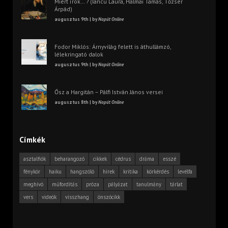
Miért írok… ? (Iancu Laura, Halmai Tamás, Tőzsér
Árpád)
augusztus 9th | by
Napút Online
Fodor Miklós: Árnyvilág felett is áthullámzó,
lélekringató dalok
augusztus 9th | by
Napút Online
Ősz a Hargitán – Pálfi István János versei
augusztus 8th | by
Napút Online
Címkék
asztalfiók
beharangozó
cikkek
cédrus
dráma
esszé
fénykör
haiku
hangszóló
hírek
kritika
körkérdés
levélfa
meghívó
műfordítás
próza
pályázat
tanulmány
tárlat
vers
videók
visszhang
önszócikk