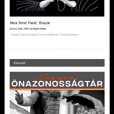
Nina Simić Panić: Blazár
június 16th, 2022 |
by Napút Online
- Szabó Palócz Attila felvezetőjével, fordításában -
Kiemelt