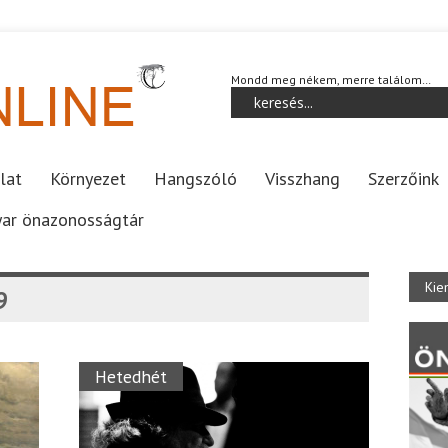
Mondd meg nékem, merre találom…
lat
Környezet
Hangszóló
Visszhang
Szerzőink
ar önazonosságtár
Kie
9
Hetedhét