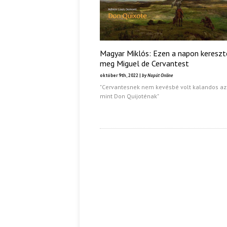
Magyar Miklós: Ezen a napon kereszt
meg Miguel de Cervantest
október 9th, 2022 |
by Napút Online
"Cervantesnek nem kevésbé volt kalandos az 
mint Don Quijoténak"