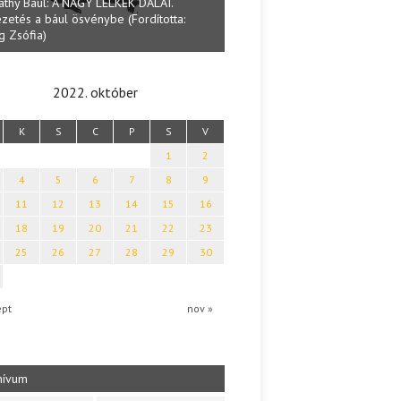
Lakatos Fleisz Katalin: Vasárn
mai Tamás: Megválaszolt érintés. Leveles
Sárszegen
ya költői világa
2022. október
K
S
C
P
S
V
1
2
4
5
6
7
8
9
11
12
13
14
15
16
18
19
20
21
22
23
25
26
27
28
29
30
ept
nov »
hívum