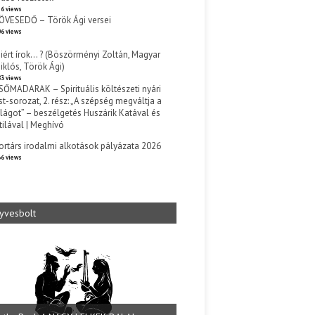
6 views
ÖVESEDŐ – Török Ági versei
6 views
iért írok… ? (Böszörményi Zoltán, Magyar
iklós, Török Ági)
3 views
SŐMADARAK – Spirituális költészeti nyári
st-sorozat, 2. rész: „A szépség megváltja a
ilágot” – beszélgetés Huszárik Katával és
tilával | Meghívó
s
ortárs irodalmi alkotások pályázata 2026
6 views
yvesbolt