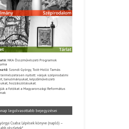
ató:
NKA Összművészeti Programok
iuma
sztő:
Szondi György, Toót-Holló Tamás
 természetesen nyitott: várjuk szépirodalmi
t, tanulmányukat, képzőművészeti
sukat, hozzászólásukat.
jük a fotókat a Magyarországi Református
znak
ónap legolvasottabb bejegyzései
yörgyi Csaba: Lépések könyve (napló) –
jabb részletek*