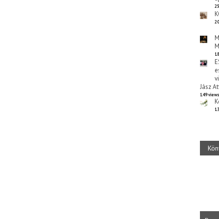
25
K
20
M
M
18
E
e
v
Jász At
149 view
K
13
Kön