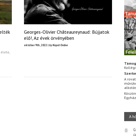
elték
Georges-Olivier Châteaureynaud: Bújjatok
elő!, Az évek örvényében
október 9th, 2022 |
by Napút Online
élete,
Támog
Kollég
Szerke
A rovat
művüke
alkotá
Köszön
Egyhá
A h
G
ú