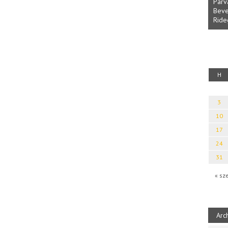
Parvathy Baul: A NAGY LELKEK DALAI.
Bevezetés a bául ösvénybe (Fordította:
Hal
Rideg Zsófia)
Ibol
uz
H
3
10
17
24
31
« sz
Arc