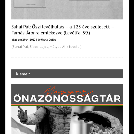
Suhai Pál: Őszi levélhullás – a 125 éve született –
Tamási Áronra emlékezve (Levélfa, 59.)
október 29th, 2022 |
by Napút Online
(Suhai Pál, Sipos Lajos, Mátyus Aliz levelei)
Kiemelt