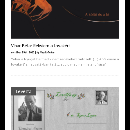
Vihar Béla: Rekviem a lovakért
október 29th, 2022 |
by Napút Online
"Vihar a Nyugat harmadik nemzedékéhez tartozott. (...) A 'Rekviem a
lovakért' a hagyatékban talált, eddig meg nem jelent írása"
Levélfa