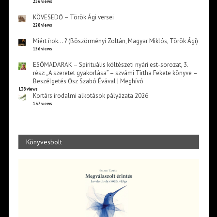
256 views
KÖVESEDŐ – Török Ági versei
228 views
Miért írok… ? (Böszörményi Zoltán, Magyar Miklós, Török Ági)
156 views
ESŐMADARAK – Spirituális költészeti nyári est-sorozat, 3.
rész: „A szeretet gyakorlása” – szvámí Tírtha Fekete könyve –
Beszélgetés Ősz Szabó Évával | Meghívó
138 views
Kortárs irodalmi alkotások pályázata 2026
137 views
Könyvesbolt