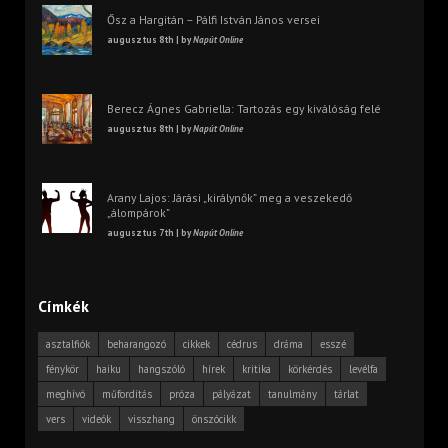
Ősz a Hargitán – Pálfi István János versei
augusztus 8th | by
Napút Online
Berecz Ágnes Gabriella: Tartozás egy kiválóság felé
augusztus 8th | by
Napút Online
Arany Lajos: Járási „királynők” meg a veszekedő
„álompárok”
augusztus 7th | by
Napút Online
Címkék
asztalfiók
beharangozó
cikkek
cédrus
dráma
esszé
fénykör
haiku
hangszóló
hírek
kritika
körkérdés
levélfa
meghívó
műfordítás
próza
pályázat
tanulmány
tárlat
vers
videók
visszhang
önszócikk