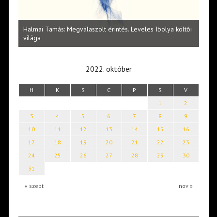
l
Halmai Tamás: Megválaszolt érintés. Leveles Ibolya költői
Laka
világa
2022. október
H
K
S
C
P
S
V
1
2
3
4
5
6
7
8
9
10
11
12
13
14
15
16
17
18
19
20
21
22
23
24
25
26
27
28
29
30
31
« szept
nov »