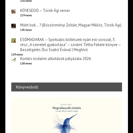
256 views
KÖVESEDŐ – Török Ági versei
229 views
Miért írok… ? (Böszörményi Zoltán, Magyar Miklós, Török Ági)
143 views
ESŐMADARAK – Spirituális költészeti nyári est-sorozat, 3.
rész: „A szeretet gyakorlása” – szvámí Tírtha Fekete könyve –
Beszélgetés Ősz Szabó Évával | Meghívó
139 views
Kortárs irodalmi alkotások pályázata 2026
138 views
Könyvesbolt