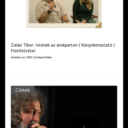
Zalán Tibor: Istenek az árokparton | Könyvbemutató |
Filmfelvétel
október 1st, 2022 |
by Napút Online
Cikkek