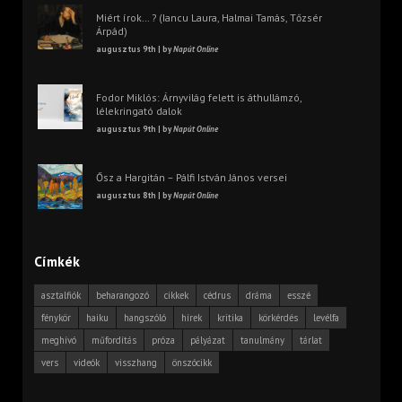
Miért írok… ? (Iancu Laura, Halmai Tamás, Tőzsér
Árpád)
augusztus 9th | by
Napút Online
Fodor Miklós: Árnyvilág felett is áthullámzó,
lélekringató dalok
augusztus 9th | by
Napút Online
Ősz a Hargitán – Pálfi István János versei
augusztus 8th | by
Napút Online
Címkék
asztalfiók
beharangozó
cikkek
cédrus
dráma
esszé
fénykör
haiku
hangszóló
hírek
kritika
körkérdés
levélfa
meghívó
műfordítás
próza
pályázat
tanulmány
tárlat
vers
videók
visszhang
önszócikk