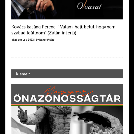
Kovács katáng Ferenc: ” Valami hajt belül, hogy nem
szabad leállnom” (Zalán-interjú)
október 1st, 2022 |
by Napút Online
Kiemelt