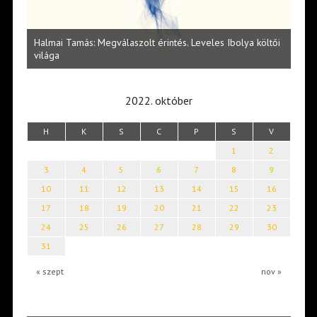
l
Halmai Tamás: Megválaszolt érintés. Leveles Ibolya költői
Laka
világa
2022. október
H
K
S
C
P
S
V
1
2
3
4
5
6
7
8
9
10
11
12
13
14
15
16
17
18
19
20
21
22
23
24
25
26
27
28
29
30
31
« szept
nov »