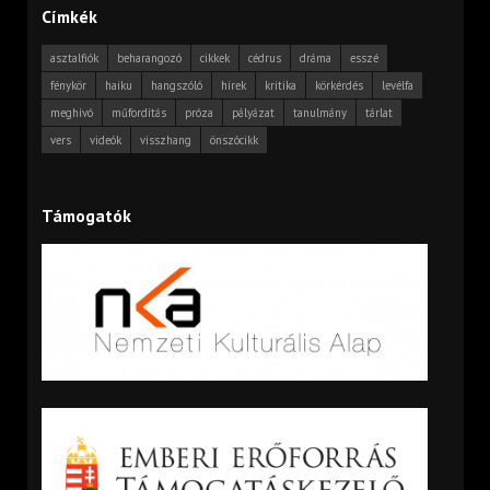
Címkék
asztalfiók
beharangozó
cikkek
cédrus
dráma
esszé
fénykör
haiku
hangszóló
hírek
kritika
körkérdés
levélfa
meghívó
műfordítás
próza
pályázat
tanulmány
tárlat
vers
videók
visszhang
önszócikk
Támogatók