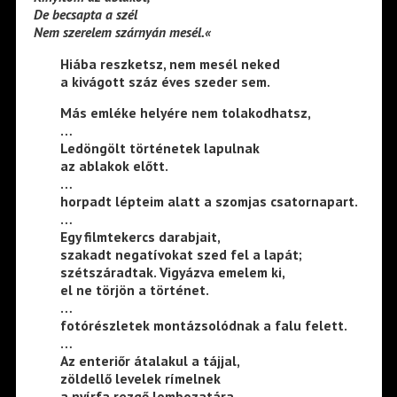
De becsapta a szél
Nem szerelem szárnyán mesél.«
Hiába reszketsz, nem mesél neked
a kivágott száz éves szeder sem.
Más emléke helyére nem tolakodhatsz,
…
Ledöngölt történetek lapulnak
az ablakok előtt.
…
horpadt lépteim alatt a szomjas csatornapart.
…
Egy filmtekercs darabjait,
szakadt negatívokat szed fel a lapát;
szétszáradtak. Vigyázva emelem ki,
el ne törjön a történet.
…
fotórészletek montázsolódnak a falu felett.
…
Az enteriőr átalakul a tájjal,
zöldellő levelek rímelnek
a nyírfa rezgő lombozatára.