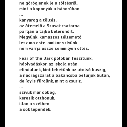
ne görögjenek le a töltésről,
mint a koponyák a háborúban.
…
kanyarog a töltés,
az átemelő a Szavai-csatorna
partján a tájba belerondít.
Megyünk, kamaszos téltemető
lesz ma este, amikor szívünk
nem varrja össze semmilyen öltés.
Fear of the Dark pólóban feszítünk,
hóolvadáskor, az iskola után,
elindulunk, kint lehetünk az utolsó buszig,
a nadrágszárat a bakancsba betűrjük bután,
de így is fürdünk, mint a csuriz.
…
szívük már dobog,
keresik otthonuk,
illan a szélben
a sok lependék.