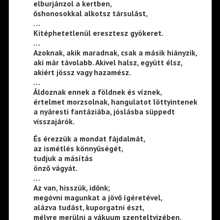
elburjánzol a kertben,
őshonosokkal alkotsz társulást,
…
Kitéphetetlenül eresztesz gyökeret.
…
Azoknak, akik maradnak, csak a másik hiányzik,
aki már távolabb. Akivel halsz, együtt élsz,
akiért jössz vagy hazamész.
…
Áldoznak ennek a földnek és víznek,
értelmet morzsolnak, hangulatot löttyintenek
a nyáresti fantáziába, jóslásba süppedt
visszajárók.
És érezzük a mondat fájdalmát,
az ismétlés könnyűségét,
tudjuk a másítás
önző vágyát.
…
Az van, hisszük, időnk;
megóvni magunkat a jövő ígéretével,
alázva tudást, kuporgatni észt,
mélyre merülni a vákuum szenteltvizében.