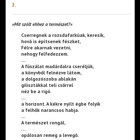
2.
»Mit szólt ehhez a természet?«
Cserregnek a rozsdafarkúak, keresik,
hová is építsenek fészket,
Félre akarnak vezetni,
nehogy felfedezzem.
…
A fűszálat madárdalra cseréljük,
a könyvből felnézve látom,
a dolgozószoba ablakán
gilisztákkal teli csőrrel
néz be a rigó.
…
a horizont. A kékre nyílt égbe folyik
a felhők narancsos habja.
…
A természet rongál,
…
opálosan remeg a levegő.