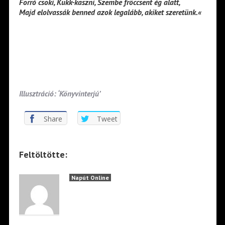
Forró csoki, Kukk-kaszni, Szembe fröccsent ég alatt,
Majd elolvassák benned azok legalább, akiket szeretünk.«
Illusztráció: ‘Könyvinterjú’
Share
Tweet
Feltöltötte:
Napút Online