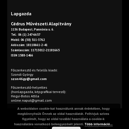
Lapgazda
Cédrus Művészeti Alapítvány
1136 Budapest, Pannónia u. 6.
Tel.: 06 (1) 247-6657
Mobil: 06 (30) 511-3762
Adószám: 18110661-2-41
Számlaszám: 11713012-21181665
ISSN 1588-1466
Főszerkesztő és felelős kiadó:
Szondi György
szon46gy@gmail.com
Főszerkesztő-helyettes
(honlapgazda, képgrafikai tervező):
Hegyi-Botos Attila
online.naput@gmail.com
A weboldalon cookie-kat használunk annak érdekében, hogy
megkönnyítsük Önnek az oldal használatát. Felhívjuk szíves
Minden jog fenntartva. © 2016 Napút Online
figyelmét, hogy az oldal további használata a cookie-k
használatára vonatkozó beleegyezését jelenti.
Több információ...
Kezdőlap
Print
Szerzőink
Rólunk