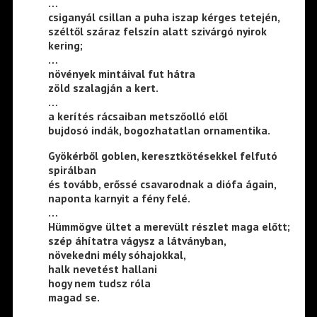
…
csiganyál csillan a puha iszap kérges tetején,
széltől száraz felszín alatt szivárgó nyirok
kering;
…
növények mintáival fut hátra
zöld szalagján a kert.
…
a kerítés rácsaiban metszőolló elől
bujdosó indák, bogozhatatlan ornamentika.
Gyökérből goblen, keresztkötésekkel felfutó
spirálban
és tovább, erőssé csavarodnak a diófa ágain,
naponta karnyit a fény felé.
…
Hümmögve ültet a merevült részlet maga előtt;
szép áhítatra vágysz a látványban,
növekedni mély sóhajokkal,
halk nevetést hallani
hogy nem tudsz róla
magad se.