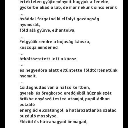
értéktelen gyűjteményeit hagyjuk a fenébe,
gyökérbe akad a láb, de már nekünk sincs erőnk
…
ásóddal forgatod ki elfolyt gazdagság
nyomorát,
föld alá gyűrve, elhantolva,
…
Felgyűlik rendre a bujaság káosza,
koszolja mindened
…
átköltöztetett lett a káosz.
…
és negyedóra alatt eltüntette földtörténetünk
nyomait.
…
Csillaghullás van a hátsó kertben,
gyerek- és öregkorod eredőjéből húznak szét
örökbe enyésző tested atomjai, pupilládban
pulzáló
energiád elcsatangol, a határozatlanba szalad
buzduló mosolyod.
Előzöd és hátrahagyod önmagad,
…