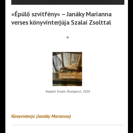
»Épülő szvitfény« – Janáky Marianna
verses könyvinterjúja Szalai Zsolttal
*
Napkút Kiadó, Budapest, 2020
Könyvinterjú (Janáky Marianna)