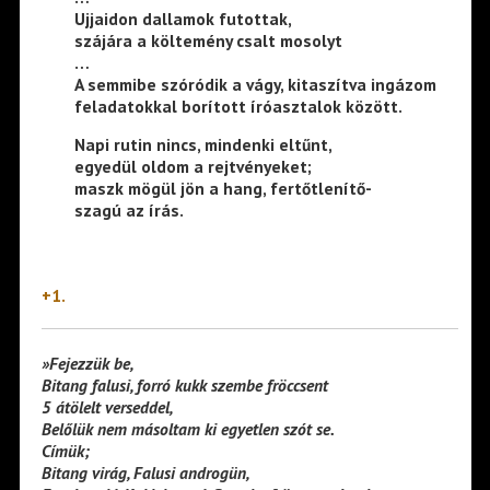
Ujjaidon dallamok futottak,
szájára a költemény csalt mosolyt
…
A semmibe szóródik a vágy, kitaszítva ingázom
feladatokkal borított íróasztalok között.
Napi rutin nincs, mindenki eltűnt,
egyedül oldom a rejtvényeket;
maszk mögül jön a hang, fertőtlenítő-
szagú az írás.
+1.
»Fejezzük be,
Bitang falusi, forró kukk szembe fröccsent
5 átölelt verseddel,
Belőlük nem másoltam ki egyetlen szót se.
Címük;
Bitang virág, Falusi androgün,