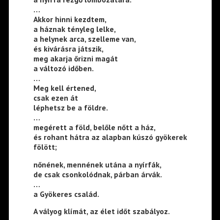
…
Akkor hinni kezdtem,
a háznak tényleg lelke,
a helynek arca, szelleme van,
és kivárásra játszik,
meg akarja őrizni magát
a változó időben.
…
Meg kell értened,
csak ezen át
léphetsz be a földre.
…
megérett a föld, belőle nőtt a ház,
és rohant hátra az alapban kúszó gyökerek
fölött;
nőnének, mennének utána a nyírfák,
de csak csonkolódnak, párban árvák.
…
a Gyökeres család.
A vályog klímát, az élet időt szabályoz.