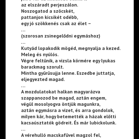
az elszáradt perjeszálon.
Noszogatod a szöcskét,
pattanjon kicsikét odébb,
egy jó szökkenés csak az élet –
…
(szorosan zsinegelődni egymáshoz)
…
Kutyád lopakodik mögéd, megnyalja a kezed.
Meleg és nyúlós.
Végre feltűnik, a vizsla körmére egy lyukas
barackmag szorult.
Mintha gyűrűsujja lenne. Eszedbe juttatja,
eljegyezted magad.
…
A mozdulatokat halkan magyarázva
szappanozod be magad, aztán engem,
végül mosolyogva öntjük magunkra,
aztán egymásra a vizet, és arra gondolok,
milyen kár, hogy betemették a házak előtti
kacsaúsztatók gödreit. És már lubickolunk.
…
A vérehulló macskafűvel magzol fel,