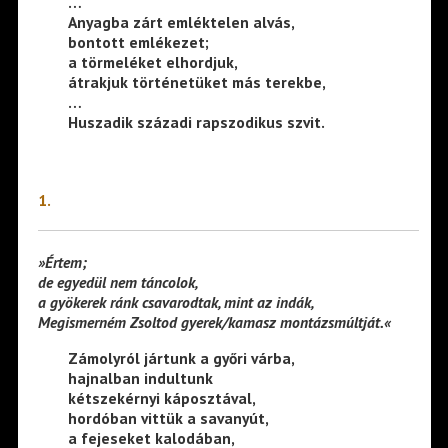
…
Anyagba zárt emléktelen alvás,
bontott emlékezet;
a törmeléket elhordjuk,
átrakjuk történetüket más terekbe,
…
Huszadik századi rapszodikus szvit.
1.
»Értem;
de egyedül nem táncolok,
a gyökerek ránk csavarodtak, mint az indák,
Megismerném Zsoltod gyerek/kamasz montázsmúltját.«
Zámolyról jártunk a győri várba,
hajnalban indultunk
kétszekérnyi káposztával,
hordóban vittük a savanyút,
a fejeseket kalodában,