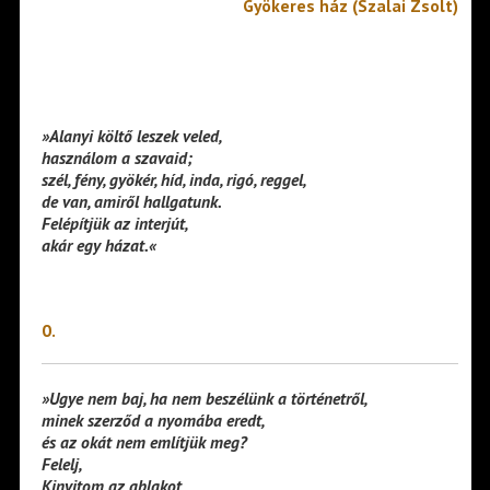
Gyökeres ház (Szalai Zsolt)
»Alanyi költő leszek veled,
használom a szavaid;
szél, fény, gyökér, híd, inda, rigó, reggel,
de van, amiről hallgatunk.
Felépítjük az interjút,
akár egy házat.«
0.
»Ugye nem baj, ha nem beszélünk a történetről,
minek szerződ a nyomába eredt,
és az okát nem említjük meg?
Felelj,
Kinyitom az ablakot,