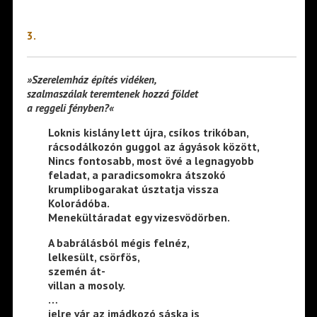
3.
»Szerelemház építés vidéken,
szalmaszálak teremtenek hozzá földet
a reggeli fényben?«
Loknis kislány lett újra, csíkos trikóban,
rácsodálkozón guggol az ágyások között,
Nincs fontosabb, most övé a legnagyobb
feladat, a paradicsomokra átszokó
krumplibogarakat úsztatja vissza
Kolorádóba.
Menekültáradat egy vizesvödörben.
A babrálásból mégis felnéz,
lelkesült, csörfös,
szemén át-
villan a mosoly.
…
jelre vár az imádkozó sáska is