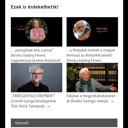
Ezek is érdekelhetik!
„…jajongással tele a pince”
… a Miatyánk mellett a magyar
(Kovács katáng Ferenc
Himnusz az életünket jelenti!
nagyinterjúja Leveles Ibolyával)
(Kovács katáng Ferenc
→
beszélgetése Demeter Józseffel)
→
„TÁJIDEGEN KULTÚREMBER?”
Hálával a megpróbáltatásokon
→
(Szondi György beszélgetése
át (Kardos Gyöngyi-interjú)
→
Toót-Holló Tamással)
Kiemelt