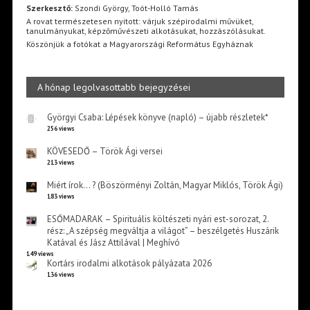
Szerkesztő:
Szondi György, Toót-Holló Tamás
A rovat természetesen nyitott: várjuk szépirodalmi művüket,
tanulmányukat, képzőművészeti alkotásukat, hozzászólásukat.
Köszönjük a fotókat a Magyarországi Református Egyháznak
A hónap legolvasottabb bejegyzései
Györgyi Csaba: Lépések könyve (napló) – újabb részletek*
256 views
KÖVESEDŐ – Török Ági versei
213 views
Miért írok… ? (Böszörményi Zoltán, Magyar Miklós, Török Ági)
183 views
ESŐMADARAK – Spirituális költészeti nyári est-sorozat, 2.
rész: „A szépség megváltja a világot” – beszélgetés Huszárik
Katával és Jász Attilával | Meghívó
149 views
Kortárs irodalmi alkotások pályázata 2026
136 views