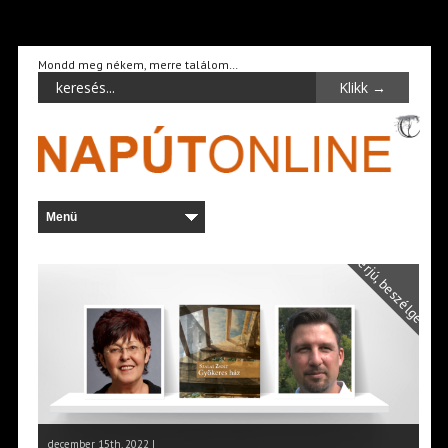
Mondd meg nékem, merre találom…
Interjú, beszélgetés
december 15th, 2022 |