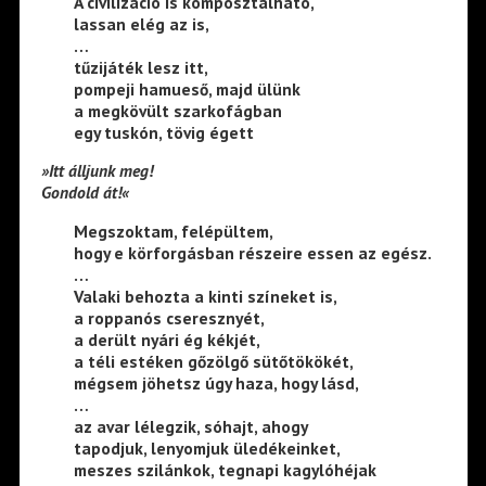
A civilizáció is komposztálható,
lassan elég az is,
…
tűzijáték lesz itt,
pompeji hamueső, majd ülünk
a megkövült szarkofágban
egy tuskón, tövig égett
»Itt álljunk meg!
Gondold át!«
Megszoktam, felépültem,
hogy e körforgásban részeire essen az egész.
…
Valaki behozta a kinti színeket is,
a roppanós cseresznyét,
a derült nyári ég kékjét,
a téli estéken gőzölgő sütőtökökét,
mégsem jöhetsz úgy haza, hogy lásd,
…
az avar lélegzik, sóhajt, ahogy
tapodjuk, lenyomjuk üledékeinket,
meszes szilánkok, tegnapi kagylóhéjak