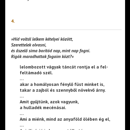
4.
»Híd voltál lelkem kételyei között,
Szerettelek olvasni,
és őszelő sima borítód nap, mint nap fogni.
Rigók maradhattak fogaim közt?«
lelombozott vágyak táncát rontja el a fel-
feltámadó szél.
…
akar a homályosan fénylő füst minket is,
takar a zajból és szennyből növekvő árny.
…
Amit gyűjtünk, azok vagyunk,
a hulladék mecénásai.
…
Ami a miénk, mind az anyaföld ölében ég el,
…