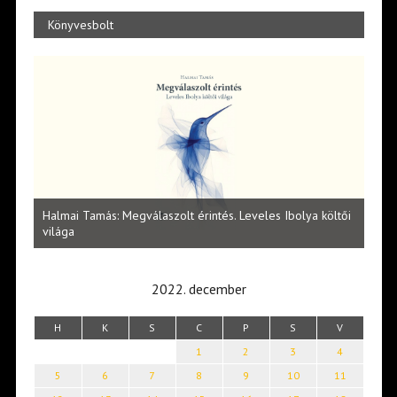
Könyvesbolt
l
Halmai Tamás: Megválaszolt érintés. Leveles Ibolya költői
Laka
világa
2022. december
H
K
S
C
P
S
V
1
2
3
4
5
6
7
8
9
10
11