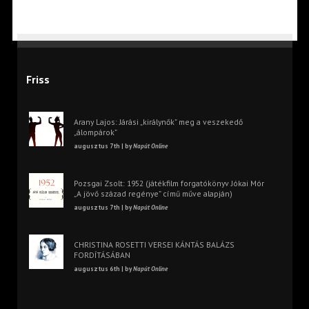
Friss
Arany Lajos: Járási „királynők” meg a veszekedő
„álompárok”
augusztus 7th | by
Napút Online
Pozsgai Zsolt: 1952 (játékfilm forgatókönyv Jókai Mór
„A jövő század regénye” című műve alapján)
augusztus 7th | by
Napút Online
CHRISTINA ROSETTI VERSEI KÁNTÁS BALÁZS
FORDÍTÁSÁBAN
augusztus 6th | by
Napút Online