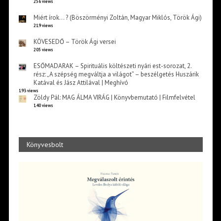
256 views
Miért írok… ? (Böszörményi Zoltán, Magyar Miklós, Török Ági)
219 views
KÖVESEDŐ – Török Ági versei
205 views
ESŐMADARAK – Spirituális költészeti nyári est-sorozat, 2.
rész: „A szépség megváltja a világot” – beszélgetés Huszárik
Katával és Jász Attilával | Meghívó
193 views
Zöldy Pál: MAG ÁLMA VIRÁG | Könyvbemutató | Filmfelvétel
140 views
Könyvesbolt