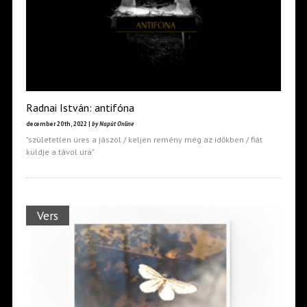
Radnai István: antifóna
december 20th, 2022 |
by Napút Online
"születetlen üres a jászol / keljen remény még az időkben / fiát
küldje a távol ura"
Vers