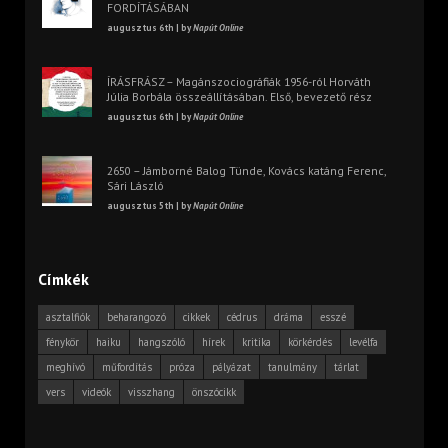
FORDÍTÁSÁBAN
augusztus 6th | by
Napút Online
ÍRÁSFRÁSZ – Magánszociográfiák 1956-ról Horváth
Júlia Borbála összeállításában. Első, bevezető rész
augusztus 6th | by
Napút Online
2650 – Jámborné Balog Tünde, Kovács katáng Ferenc,
Sári László
augusztus 5th | by
Napút Online
Címkék
asztalfiók
beharangozó
cikkek
cédrus
dráma
esszé
fénykör
haiku
hangszóló
hírek
kritika
körkérdés
levélfa
meghívó
műfordítás
próza
pályázat
tanulmány
tárlat
vers
videók
visszhang
önszócikk