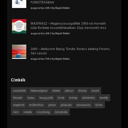
FORDÍTÁSÁBAN
augusztus 6th | by
Napút Online
ÍRÁSFRÁSZ – Magánszociográfiák 1956-ról Horváth
Júlia Borbála összeállításában. Első, bevezető rész
augusztus 6th | by
Napút Online
2650 – Jámborné Balog Tünde, Kovács katáng Ferenc,
Sári László
augusztus 5th | by
Napút Online
Címkék
asztalfiók
beharangozó
cikkek
cédrus
dráma
esszé
fénykör
haiku
hangszóló
hírek
kritika
körkérdés
levélfa
meghívó
műfordítás
próza
pályázat
tanulmány
tárlat
vers
videók
visszhang
önszócikk