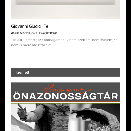
Giovanni Giudici: Te
december 28th, 2022 |
by Napút Online
"Te, aki kiárasztasz / önmagamból, / nem szellem, nem őselem, / s
nem is merő absztrakció"
Kiemelt