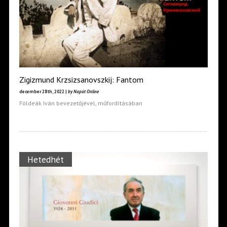
Zigizmund Krzsizsanovszkij: Fantom
december 28th, 2022 |
by Napút Online
Földeák Iván bevezetőjével, műfordításában
Hetedhét