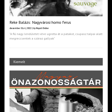
Reke Balázs: Nagyvárosi homo ferus
december 31st, 2022 |
by Napút Online
"A fiú nagy lendületet véve ugrotta át a patakot, csupasz talpai alatt
megreccsentek a száraz gallyak"
Kiemelt