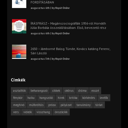
FORDÍTÁSÁBAN
augusztus 6th | by
Napút Online
ÍRÁSFRÁSZ – Magánszociográfiák 1956-ról Horváth
Júlia Borbála összeállításában. Első, bevezető rész
augusztus 6th | by
Napút Online
2650 – Jámborné Balog Tünde, Kovács katáng Ferenc,
Sári László
augusztus 5th | by
Napút Online
Címkék
asztalfiók
beharangozó
cikkek
cédrus
dráma
esszé
fénykör
haiku
hangszóló
hírek
kritika
körkérdés
levélfa
meghívó
műfordítás
próza
pályázat
tanulmány
tárlat
vers
videók
visszhang
önszócikk