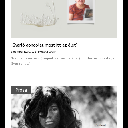
„Gyarló gondolat most itt az élet”
december 31st, 2022 |
by Napút Online
"Meghalt szerkesztőségünk kedves barátja. (...) Isten nyugosztalja.
Gyászoljuk."
Próza