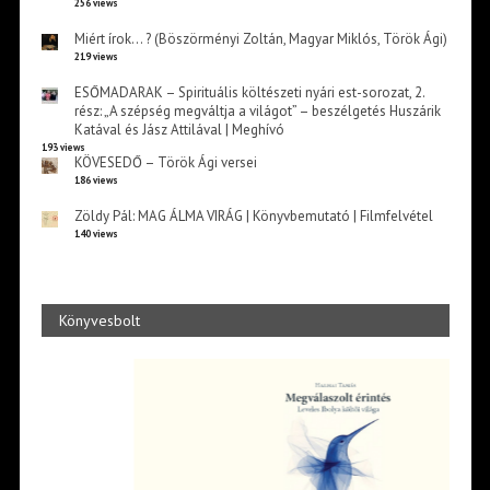
256 views
Miért írok… ? (Böszörményi Zoltán, Magyar Miklós, Török Ági)
219 views
ESŐMADARAK – Spirituális költészeti nyári est-sorozat, 2.
rész: „A szépség megváltja a világot” – beszélgetés Huszárik
Katával és Jász Attilával | Meghívó
193 views
KÖVESEDŐ – Török Ági versei
186 views
Zöldy Pál: MAG ÁLMA VIRÁG | Könyvbemutató | Filmfelvétel
140 views
Könyvesbolt