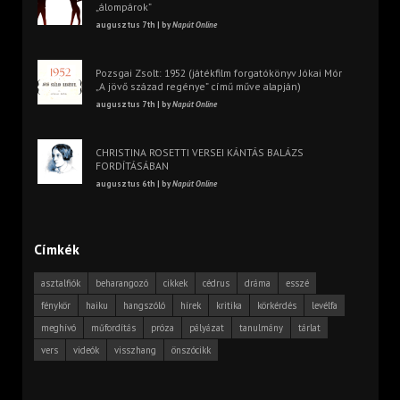
„álompárok”
augusztus 7th | by
Napút Online
Pozsgai Zsolt: 1952 (játékfilm forgatókönyv Jókai Mór
„A jövő század regénye” című műve alapján)
augusztus 7th | by
Napút Online
CHRISTINA ROSETTI VERSEI KÁNTÁS BALÁZS
FORDÍTÁSÁBAN
augusztus 6th | by
Napút Online
Címkék
asztalfiók
beharangozó
cikkek
cédrus
dráma
esszé
fénykör
haiku
hangszóló
hírek
kritika
körkérdés
levélfa
meghívó
műfordítás
próza
pályázat
tanulmány
tárlat
vers
videók
visszhang
önszócikk