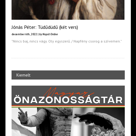
Jónás Péter: Tüdűdüdű (két vers)
december 6th, 2022 |
by Napút Online
"Nincs baj, nincs vágy. Oly egyszerű. / Napfény csorog a szívemen."
Kiemelt