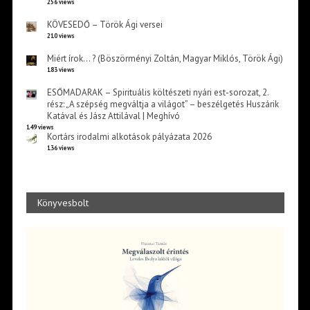
256 views
KÖVESEDŐ – Török Ági versei
210 views
Miért írok… ? (Böszörményi Zoltán, Magyar Miklós, Török Ági)
183 views
ESŐMADARAK – Spirituális költészeti nyári est-sorozat, 2.
rész: „A szépség megváltja a világot” – beszélgetés Huszárik
Katával és Jász Attilával | Meghívó
149 views
Kortárs irodalmi alkotások pályázata 2026
136 views
Könyvesbolt