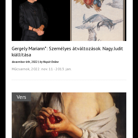
Gergely Mariann*: Személyes átváltozások­. Nagy Judit
kiállítása
december 6th, 2022 |
by Napút Online
Műcsarnok, 2022. nov. 11 - 2013. jan.
Vers