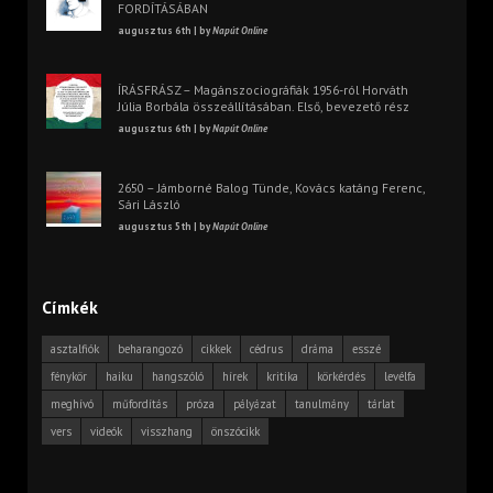
FORDÍTÁSÁBAN
augusztus 6th | by
Napút Online
ÍRÁSFRÁSZ – Magánszociográfiák 1956-ról Horváth
Júlia Borbála összeállításában. Első, bevezető rész
augusztus 6th | by
Napút Online
2650 – Jámborné Balog Tünde, Kovács katáng Ferenc,
Sári László
augusztus 5th | by
Napút Online
Címkék
asztalfiók
beharangozó
cikkek
cédrus
dráma
esszé
fénykör
haiku
hangszóló
hírek
kritika
körkérdés
levélfa
meghívó
műfordítás
próza
pályázat
tanulmány
tárlat
vers
videók
visszhang
önszócikk