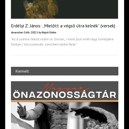
Erdélyi Z. János: „Mielőtt a végső útra kelnék” (versek)
december 26th, 2022 |
by Napút Online
"Az ő szeme tekint reám le Onnan, / mint őszi erdő lágy lombjába
fontan / búcsúzkodó, szelíden-tarka Nyár"
Kiemelt