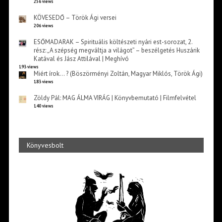
256 views
KÖVESEDŐ – Török Ági versei
206 views
ESŐMADARAK – Spirituális költészeti nyári est-sorozat, 2.
rész: „A szépség megváltja a világot” – beszélgetés Huszárik
Katával és Jász Attilával | Meghívó
193 views
Miért írok… ? (Böszörményi Zoltán, Magyar Miklós, Török Ági)
183 views
Zöldy Pál: MAG ÁLMA VIRÁG | Könyvbemutató | Filmfelvétel
140 views
Könyvesbolt