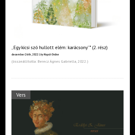
„Egy kicsi szó hullott elém: karácsony”* (2. rész)
december 26th, 2022 |
by Napút Online
(összeállította: Berecz Ágnes Gabriella, 2022.)
Vers