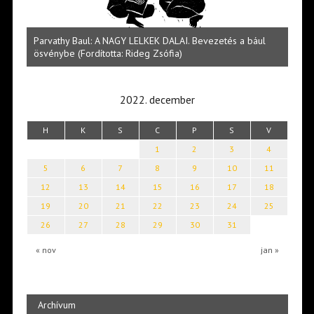
 bául
Halmai Tamás: Megválaszolt érintés. Leveles Ibolya költői
világa
2022. december
H
K
S
C
P
S
V
1
2
3
4
5
6
7
8
9
10
11
12
13
14
15
16
17
18
19
20
21
22
23
24
25
26
27
28
29
30
31
« nov
jan »
Archívum