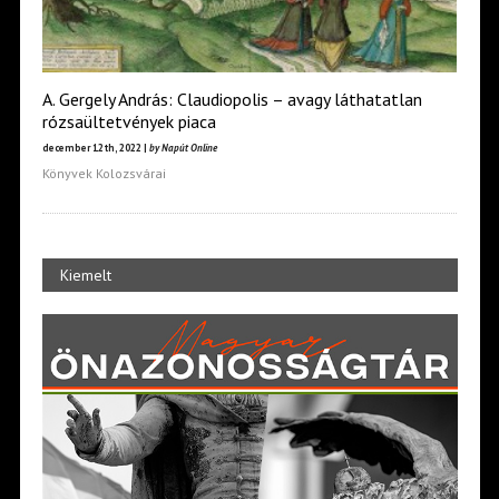
A. Gergely András: Claudiopolis – avagy láthatatlan
rózsaültetvények piaca
december 12th, 2022 |
by Napút Online
Könyvek Kolozsvárai
Kiemelt