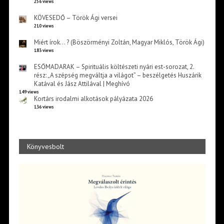
256 views
KÖVESEDŐ – Török Ági versei
210 views
Miért írok… ? (Böszörményi Zoltán, Magyar Miklós, Török Ági)
183 views
ESŐMADARAK – Spirituális költészeti nyári est-sorozat, 2.
rész: „A szépség megváltja a világot” – beszélgetés Huszárik
Katával és Jász Attilával | Meghívó
149 views
Kortárs irodalmi alkotások pályázata 2026
136 views
Könyvesbolt