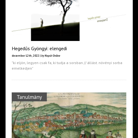
Hegedűs Gyöngyi: elengedi
december 12th, 2022 |
by Napút Online
"ki eljön, legyen csak fa, ki tudja a sorsban // állást. növényi sorba
emelkedjen"
Tanulmány