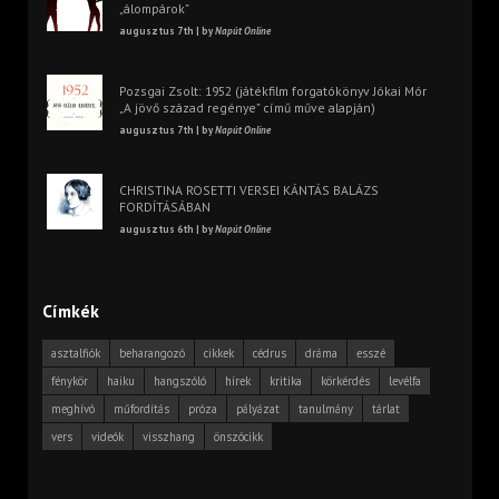
„álompárok”
augusztus 7th | by
Napút Online
Pozsgai Zsolt: 1952 (játékfilm forgatókönyv Jókai Mór
„A jövő század regénye” című műve alapján)
augusztus 7th | by
Napút Online
CHRISTINA ROSETTI VERSEI KÁNTÁS BALÁZS
FORDÍTÁSÁBAN
augusztus 6th | by
Napút Online
Címkék
asztalfiók
beharangozó
cikkek
cédrus
dráma
esszé
fénykör
haiku
hangszóló
hírek
kritika
körkérdés
levélfa
meghívó
műfordítás
próza
pályázat
tanulmány
tárlat
vers
videók
visszhang
önszócikk